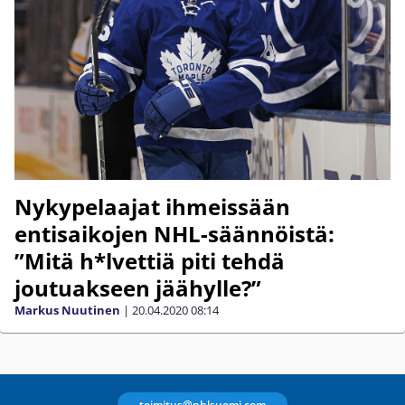
Nykypelaajat ihmeissään
entisaikojen NHL-säännöistä:
”Mitä h*lvettiä piti tehdä
joutuakseen jäähylle?”
Markus Nuutinen
|
20.04.2020
08:14
toimitus@nhlsuomi.com