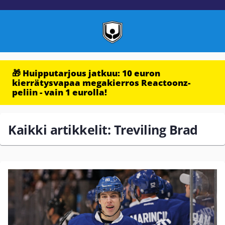
🎁 Huipputarjous jatkuu: 10 euron
kierrätysvapaa megakierros Reactoonz-
peliin - vain 1 eurolla!
Kaikki artikkelit: Treviling Brad