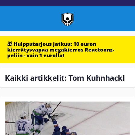
🎁 Huipputarjous jatkuu: 10 euron
kierrätysvapaa megakierros Reactoonz-
peliin - vain 1 eurolla!
Kaikki artikkelit: Tom Kuhnhackl