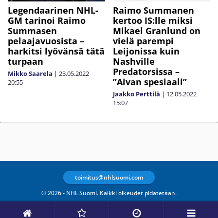
Legendaarinen NHL-
Raimo Summanen
GM tarinoi Raimo
kertoo IS:lle miksi
Summasen
Mikael Granlund on
pelaajavuosista –
vielä parempi
harkitsi lyövänsä tätä
Leijonissa kuin
turpaan
Nashville
Predatorsissa –
Mikko Saarela
|
23.05.2022
”Aivan spesiaali”
20:55
Jaakko Perttilä
|
12.05.2022
15:07
toimitus@nhlsuomi.com
© 2026 - NHL Suomi. Kaikki oikeudet pidätetään.