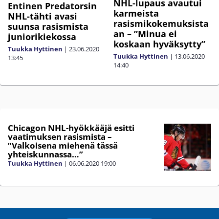
NHL-lupaus avautui
Entinen Predatorsin
karmeista
NHL-tähti avasi
rasismikokemuksista
suunsa rasismista
an – ”Minua ei
juniorikiekossa
koskaan hyväksytty”
Tuukka Hyttinen
|
23.06.2020
Tuukka Hyttinen
|
13.06.2020
13:45
14:40
Chicagon NHL-hyökkääjä esitti
vaatimuksen rasismista –
”Valkoisena miehenä tässä
yhteiskunnassa…”
Tuukka Hyttinen
|
06.06.2020
19:00