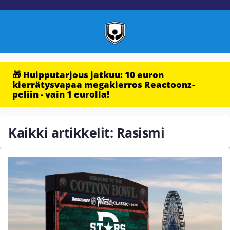
🎁 Huipputarjous jatkuu: 10 euron
kierrätysvapaa megakierros Reactoonz-
peliin - vain 1 eurolla!
Kaikki artikkelit: Rasismi