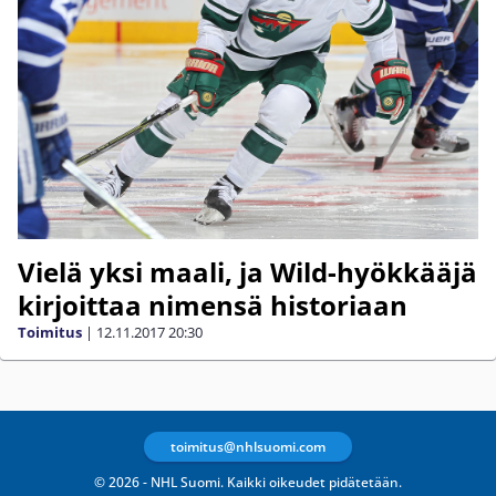
Vielä yksi maali, ja Wild-hyökkääjä
kirjoittaa nimensä historiaan
Toimitus
|
12.11.2017
20:30
toimitus@nhlsuomi.com
© 2026 - NHL Suomi. Kaikki oikeudet pidätetään.