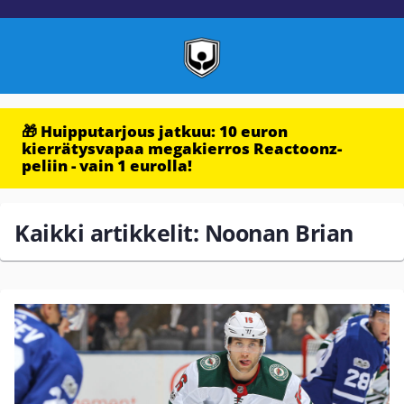
🎁 Huipputarjous jatkuu: 10 euron
kierrätysvapaa megakierros Reactoonz-
peliin - vain 1 eurolla!
Kaikki artikkelit: Noonan Brian