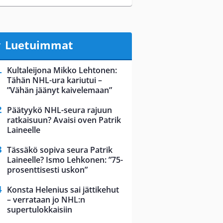
Luetuimmat
Kultaleijona Mikko Lehtonen:
Tähän NHL-ura kariutui –
”Vähän jäänyt kaivelemaan”
Päätyykö NHL-seura rajuun
ratkaisuun? Avaisi oven Patrik
Laineelle
Tässäkö sopiva seura Patrik
Laineelle? Ismo Lehkonen: ”75-
prosenttisesti uskon”
Konsta Helenius sai jättikehut
– verrataan jo NHL:n
supertulokkaisiin