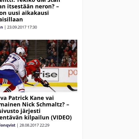
 itsestään neron? –
on uusi aikakausi
isillaan
én
|
23.09.2017
17:30
iva Patrick Kane vai
ainen Nick Schmaltz? –
sivusto järjesti
tävän kilpailun (VIDEO)
lonqvist
|
28.08.2017
22:29