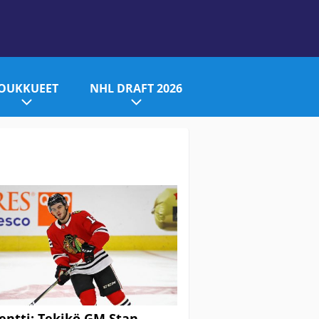
JOUKKUEET
NHL DRAFT 2026
ntti: Tekikö GM Stan