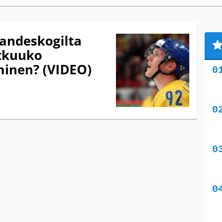
andeskogilta
atkuuko
inen? (VIDEO)