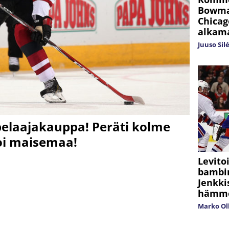
Bowman
Chicag
alkama
Juuso Sil
pelaajakauppa! Peräti kolme
oi maisemaa!
Levito
bambim
Jenkki
hämmen
Marko Ol