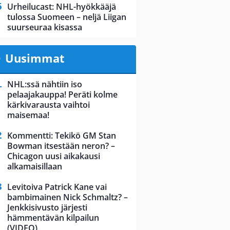
Urheilucast: NHL-hyökkääjä
tulossa Suomeen – neljä Liigan
suurseuraa kisassa
Uusimmat
NHL:ssä nähtiin iso
pelaajakauppa! Peräti kolme
kärkivarausta vaihtoi
maisemaa!
Kommentti: Tekikö GM Stan
Bowman itsestään neron? –
Chicagon uusi aikakausi
alkamaisillaan
Levitoiva Patrick Kane vai
bambimainen Nick Schmaltz? –
Jenkkisivusto järjesti
hämmentävän kilpailun
(VIDEO)