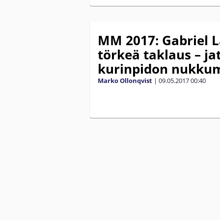
MM 2017: Gabriel L
törkeä taklaus – j
kurinpidon nukkum
Marko Ollonqvist
|
09.05.2017
00:40