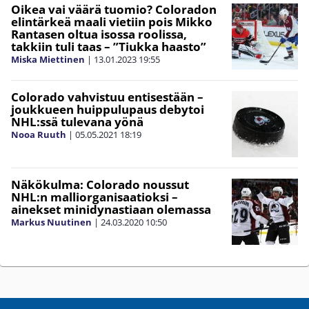
Oikea vai väärä tuomio? Coloradon
elintärkeä maali vietiin pois Mikko
Rantasen oltua isossa roolissa,
takkiin tuli taas – ”Tiukka haasto”
Miska Miettinen
|
13.01.2023
19:55
Colorado vahvistuu entisestään –
joukkueen huippulupaus debytoi
NHL:ssä tulevana yönä
Nooa Ruuth
|
05.05.2021
18:19
Näkökulma: Colorado noussut
NHL:n malliorganisaatioksi –
ainekset minidynastiaan olemassa
Markus Nuutinen
|
24.03.2020
10:50