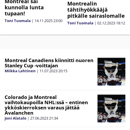
Montreal sai
Montrealin
kunnolla lunta
tähtihyökkääjä
tupaan!
pitkälle sairaslomalle
Toni Tuomala
|
14.11.2025
23:00
Toni Tuomala
|
02.12.2023
18:12
Montreal Canadiens kiinnitti nuoren
Stanley Cup -voittajan
Miikka Lahtinen
|
11.07.2023
20:15
Colorado ja Montreal
vaihtokaupoilla NHL:ssä – entinen
ykköskierroksen varaus jättää
Avalanchen
Joni Alatalo
|
27.06.2023
21:34