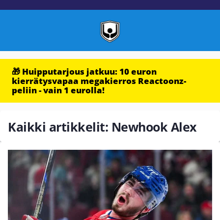
🎁 Huipputarjous jatkuu: 10 euron
kierrätysvapaa megakierros Reactoonz-
peliin - vain 1 eurolla!
Kaikki artikkelit: Newhook Alex