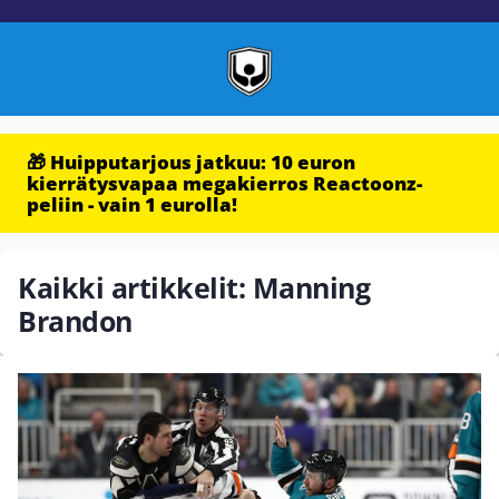
🎁 Huipputarjous jatkuu: 10 euron
kierrätysvapaa megakierros Reactoonz-
peliin - vain 1 eurolla!
Kaikki artikkelit: Manning
Brandon