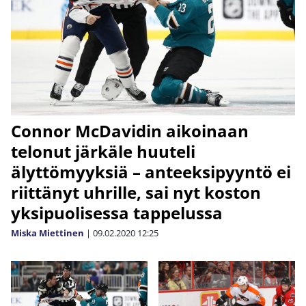
Connor McDavidin aikoinaan
telonut järkäle huuteli
älyttömyyksiä – anteeksipyyntö ei
riittänyt uhrille, sai nyt koston
yksipuolisessa tappelussa
Miska Miettinen
|
09.02.2020
12:25