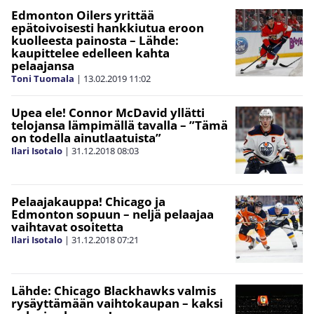
Edmonton Oilers yrittää
epätoivoisesti hankkiutua eroon
kuolleesta painosta – Lähde:
kaupittelee edelleen kahta
pelaajansa
Toni Tuomala
|
13.02.2019
11:02
Upea ele! Connor McDavid yllätti
telojansa lämpimällä tavalla – ”Tämä
on todella ainutlaatuista”
Ilari Isotalo
|
31.12.2018
08:03
Pelaajakauppa! Chicago ja
Edmonton sopuun – neljä pelaajaa
vaihtavat osoitetta
Ilari Isotalo
|
31.12.2018
07:21
Lähde: Chicago Blackhawks valmis
rysäyttämään vaihtokaupan – kaksi