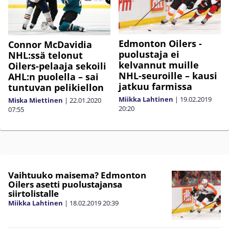
Edmonton Oilers -
Connor McDavidia
puolustaja ei
NHL:ssä telonut
kelvannut muille
Oilers-pelaaja sekoili
NHL-seuroille – kausi
AHL:n puolella – sai
jatkuu farmissa
tuntuvan pelikiellon
Miikka Lahtinen
|
19.02.2019
Miska Miettinen
|
22.01.2020
20:20
07:55
Vaihtuuko maisema? Edmonton
Oilers asetti puolustajansa
siirtolistalle
Miikka Lahtinen
|
18.02.2019
20:39