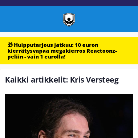
🎁 Huipputarjous jatkuu: 10 euron
kierrätysvapaa megakierros Reactoonz-
peliin - vain 1 eurolla!
Kaikki artikkelit: Kris Versteeg