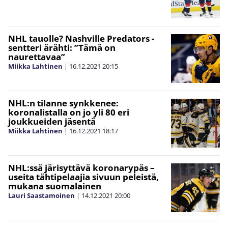
NHL tauolle? Nashville Predators -
sentteri ärähti: ”Tämä on
naurettavaa”
Miikka Lahtinen
|
16.12.2021
20:15
NHL:n tilanne synkkenee:
koronalistalla on jo yli 80 eri
joukkueiden jäsentä
Miikka Lahtinen
|
16.12.2021
18:17
NHL:ssä järisyttävä koronarypäs –
useita tähtipelaajia sivuun peleistä,
mukana suomalainen
Lauri Saastamoinen
|
14.12.2021
20:00