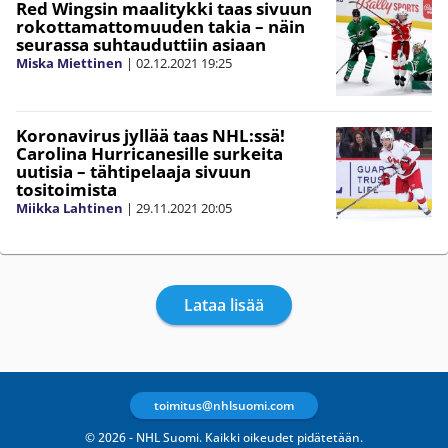
Red Wingsin maalitykki taas sivuun
rokottamattomuuden takia – näin
seurassa suhtauduttiin asiaan
Miska Miettinen
|
02.12.2021
19:25
Koronavirus jyllää taas NHL:ssä!
Carolina Hurricanesille surkeita
uutisia – tähtipelaaja sivuun
tositoimista
Miikka Lahtinen
|
29.11.2021
20:05
Lataa lisää
toimitus@nhlsuomi.com
© 2026 - NHL Suomi. Kaikki oikeudet pidätetään.