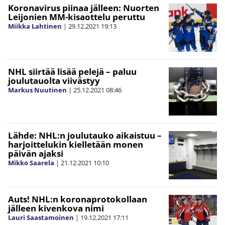
Koronavirus piinaa jälleen: Nuorten
Leijonien MM-kisaottelu peruttu
Miikka Lahtinen
|
29.12.2021
19:13
NHL siirtää lisää pelejä – paluu
joulutauolta viivästyy
Markus Nuutinen
|
25.12.2021
08:46
Lähde: NHL:n joulutauko aikaistuu –
harjoittelukin kielletään monen
päivän ajaksi
Mikko Saarela
|
21.12.2021
10:10
Auts! NHL:n koronaprotokollaan
jälleen kivenkova nimi
Lauri Saastamoinen
|
19.12.2021
17:11