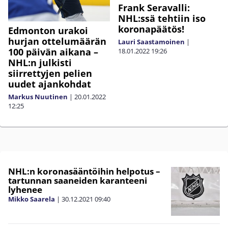
Frank Seravalli:
NHL:ssä tehtiin iso
koronapäätös!
Edmonton urakoi
hurjan ottelumäärän
Lauri Saastamoinen
|
100 päivän aikana –
18.01.2022
19:26
NHL:n julkisti
siirrettyjen pelien
uudet ajankohdat
Markus Nuutinen
|
20.01.2022
12:25
NHL:n koronasääntöihin helpotus –
tartunnan saaneiden karanteeni
lyhenee
Mikko Saarela
|
30.12.2021
09:40