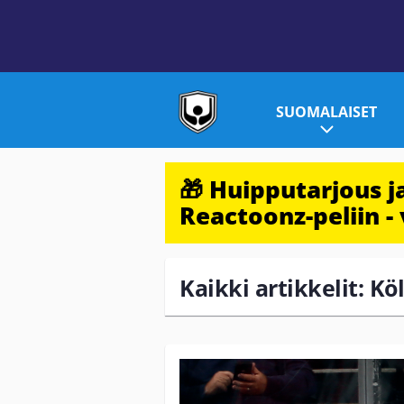
SUOMALAISET
🎁 Huipputarjous 
Reactoonz-peliin - 
Kaikki artikkelit: Köl