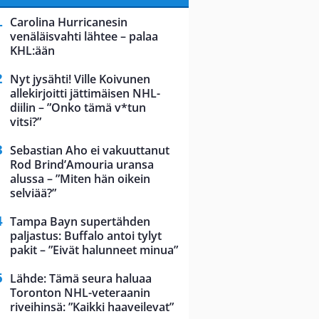
Carolina Hurricanesin
venäläisvahti lähtee – palaa
KHL:ään
Nyt jysähti! Ville Koivunen
allekirjoitti jättimäisen NHL-
diilin – ”Onko tämä v*tun
vitsi?”
Sebastian Aho ei vakuuttanut
Rod Brind’Amouria uransa
alussa – ”Miten hän oikein
selviää?”
Tampa Bayn supertähden
paljastus: Buffalo antoi tylyt
pakit – ”Eivät halunneet minua”
Lähde: Tämä seura haluaa
Toronton NHL-veteraanin
riveihinsä: ”Kaikki haaveilevat”