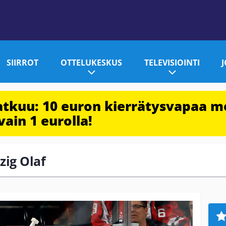
SIIRROT
OTTELUKESKUS
TELEVISIOINTI
jatkuu: 10 euron kierrätysvapaa m
vain 1 eurolla!
zig Olaf