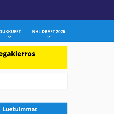
JOUKKUEET
NHL DRAFT 2026
egakierros
Luetuimmat