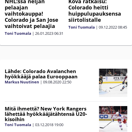
NHL:ssä neljän
Kova ratkaisu:
pelaajan
Colorado heitti
vaihtokauppa!
huippulupauksensa
Colorado ja San Jose
siirtolistalle
vaihtoivat pelaajia
Toni Tuomala
|
09.12.2022
08:45
Toni Tuomala
|
26.01.2023
06:31
Lähde: Colorado Avalanchen
hyökkääjä palaa Eurooppaan
Markus Nuutinen
|
09.08.2020
22:50
Mitä ihmettä? New York Rangers
lähettää hyökkääjätähtensä U20-
kisoihin
Toni Tuomala
|
03.12.2018
19:00