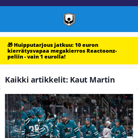
🎁 Huipputarjous jatkuu: 10 euron
kierrätysvapaa megakierros Reactoonz-
peliin - vain 1 eurolla!
Kaikki artikkelit: Kaut Martin