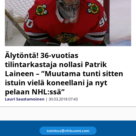
Älytöntä! 36-vuotias
tilintarkastaja nollasi Patrik
Laineen – ”Muutama tunti sitten
istuin vielä koneellani ja nyt
pelaan NHL:ssä”
Lauri Saastamoinen
|
30.03.2018
07:43
toimitus@nhlsuomi.com