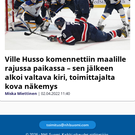
Ville Husso komennettiin maalille
rajussa paikassa – sen jälkeen
alkoi valtava kiri, toimittajalta
kova näkemys
Miska Miettinen
|
02.04.2022
11:40
toimitus@nhlsuomi.com
© 2026 - NHL Suomi. Kaikki oikeudet pidätetään.