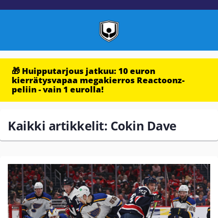
🎁 Huipputarjous jatkuu: 10 euron
kierrätysvapaa megakierros Reactoonz-
peliin - vain 1 eurolla!
Kaikki artikkelit: Cokin Dave