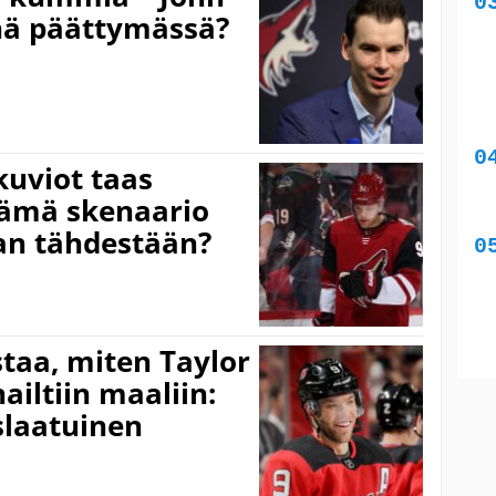
nä päättymässä?
okuviot taas
 tämä skenaario
an tähdestään?
taa, miten Taylor
nailtiin maaliin:
slaatuinen