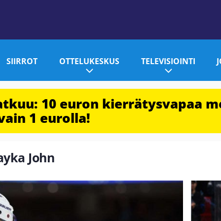
SIIRROT
OTTELUKESKUS
TELEVISIOINTI
jatkuu: 10 euron kierrätysvapaa m
vain 1 eurolla!
hayka John