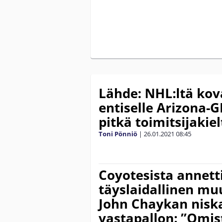
Lähde: NHL:ltä kov
entiselle Arizona-GM
pitkä toimitsijakiel
Toni Pönniö
|
26.01.2021
08:45
Coyotesista annett
täyslaidallinen mu
John Chaykan niska
vastapallon: ”Omis