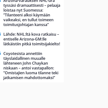
Arizona-varauksen NHL-ura
tyssäsi dramaattisesti – pelaaja
loistaa nyt Suomessa:
”Tilanteeni alkoi käymään
vaikeaksi, en tullut toimeen
toimitusjohtajan kanssa”
Lähde: NHL:ltä kova ratkaisu –
entiselle Arizona-GM:lle
lätkäistiin pitkä toimitsijakielto!
Coyotesista annettiin
täyslaidallinen muualle
lähteneen John Chaykan
niskaan – antoi vastapallon:
”Omistajien luoma tilanne teki
jatkamisen mahdottomaksi”