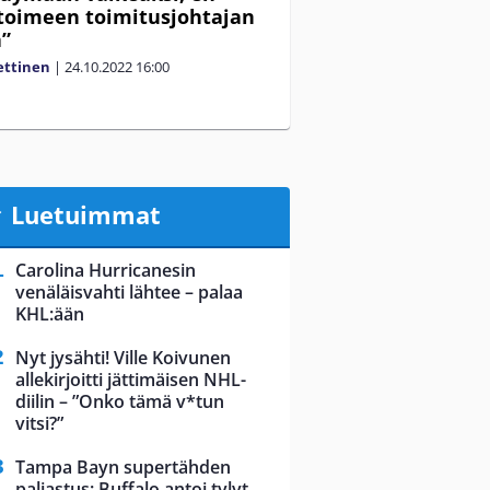
 toimeen toimitusjohtajan
”
ettinen
|
24.10.2022
16:00
Luetuimmat
Carolina Hurricanesin
venäläisvahti lähtee – palaa
KHL:ään
Nyt jysähti! Ville Koivunen
allekirjoitti jättimäisen NHL-
diilin – ”Onko tämä v*tun
vitsi?”
Tampa Bayn supertähden
paljastus: Buffalo antoi tylyt