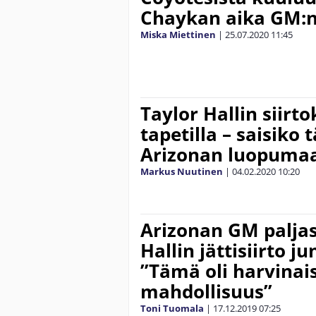
Chaykan aika GM:
Miska Miettinen
|
25.07.2020
11:45
Taylor Hallin siirt
tapetilla – saisiko
Arizonan luopuma
Markus Nuutinen
|
04.02.2020
10:20
Arizonan GM paljas
Hallin jättisiirto ju
”Tämä oli harvinai
mahdollisuus”
Toni Tuomala
|
17.12.2019
07:25