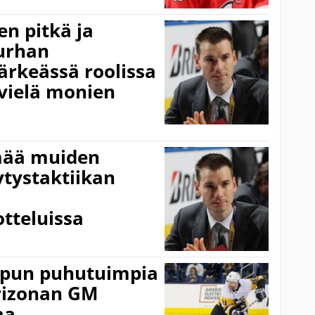
n pitkä ja
turhan
ärkeässä roolissa
vielä monien
mää muiden
tystaktiikan
tteluissa
lopun puhutuimpia
Arizonan GM
aa