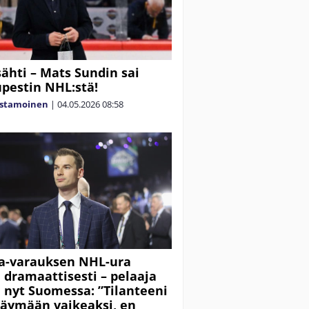
sähti – Mats Sundin sai
pestin NHL:stä!
astamoinen
|
04.05.2026
08:58
a-varauksen NHL-ura
i dramaattisesti – pelaaja
a nyt Suomessa: ”Tilanteeni
käymään vaikeaksi, en