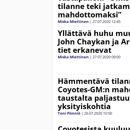
tilanne teki jatka
mahdottomaksi”
Miska Miettinen
|
27.07.2020
12:45
Yllättävä huhu muu
John Chaykan ja Ar
tiet erkanevat
Miska Miettinen
|
27.07.2020
09:00
Hämmentävä tilann
Coyotes-GM:n mahd
taustalta paljastuu
yksityiskohtia
Toni Pönniö
|
26.07.2020
10:50
Coyotesista kuulu