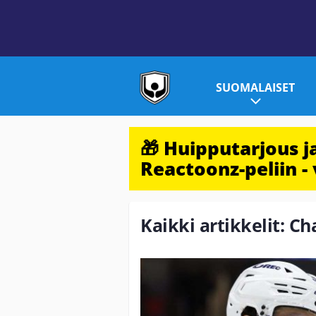
SUOMALAISET
🎁 Huipputarjous 
Reactoonz-peliin - 
Kaikki artikkelit: C