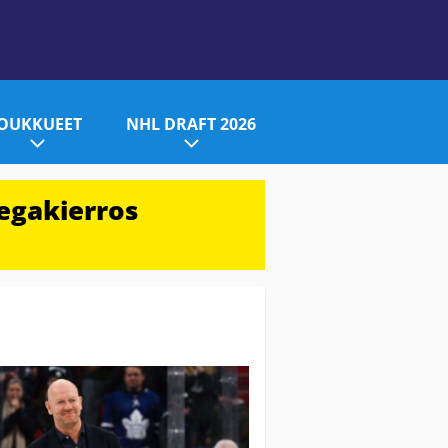
JOUKKUEET
NHL DRAFT 2026
egakierros