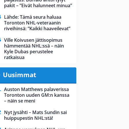
pakit – ”Eivät halunneet minua”
Lähde: Tämä seura haluaa
Toronton NHL-veteraanin
riveihinsä: ”Kaikki haaveilevat”
Ville Koivusen jättisopimus
hämmentää NHL:ssä – näin
Kyle Dubas perustelee
ratkaisua
Uusimmat
Auston Matthews palaverissa
Toronton uuden GM:n kanssa
– näin se meni
Nyt jysähti – Mats Sundin sai
huippupestin NHL:stä!