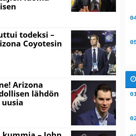
misen
ttui todeksi –
izona Coyotesin
e! Arizona
ollisen lähdön
 uusia
u kummia – John