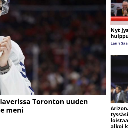
Nyt jy
huippu
Lauri Sa
laverissa Toronton uuden
Arizon
se meni
tyssäs
loista
alkoi 