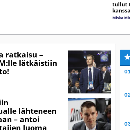
tullut
kanssa
Miska Mi
a ratkaisu –
:lle lätkäistiin
to!
iin
ualle lähteneen
an – antoi
tajien luoma