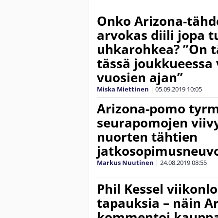
Onko Arizona-tähde
arvokas diili jopa 
uhkarohkea? ”On t
tässä joukkueessa 
vuosien ajan”
Miska Miettinen
|
05.09.2019
10:05
Arizona-pomo tyr
seurapomojen viivy
nuorten tähtien
jatkosopimusneuvo
Markus Nuutinen
|
24.08.2019
08:55
Phil Kessel viikon
tapauksia – näin 
kommentoi kaupp