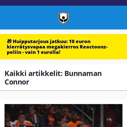
🎁 Huipputarjous jatkuu: 10 euron
kierrätysvapaa megakierros Reactoonz-
peliin - vain 1 eurolla!
Kaikki artikkelit: Bunnaman
Connor