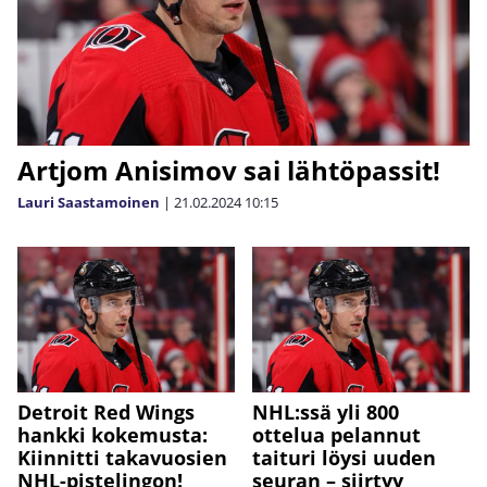
Artjom Anisimov sai lähtöpassit!
Lauri Saastamoinen
|
21.02.2024
10:15
Detroit Red Wings
NHL:ssä yli 800
hankki kokemusta:
ottelua pelannut
Kiinnitti takavuosien
taituri löysi uuden
NHL-pistelingon!
seuran – siirtyy