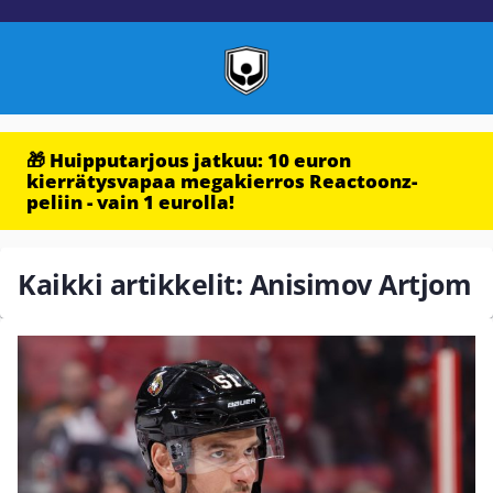
🎁 Huipputarjous jatkuu: 10 euron
kierrätysvapaa megakierros Reactoonz-
peliin - vain 1 eurolla!
Kaikki artikkelit: Anisimov Artjom