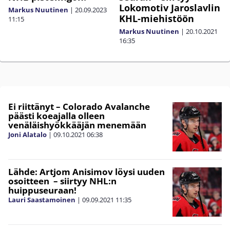
Lokomotiv Jaroslavlin
Markus Nuutinen
|
20.09.2023
KHL-miehistöön
11:15
Markus Nuutinen
|
20.10.2021
16:35
Ei riittänyt – Colorado Avalanche
päästi koeajalla olleen
venäläishyökkääjän menemään
Joni Alatalo
|
09.10.2021
06:38
Lähde: Artjom Anisimov löysi uuden
osoitteen – siirtyy NHL:n
huippuseuraan!
Lauri Saastamoinen
|
09.09.2021
11:35