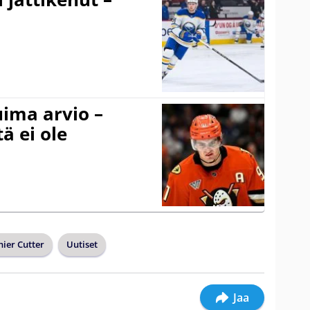
uima arvio –
ä ei ole
ier Cutter
Uutiset
Jaa