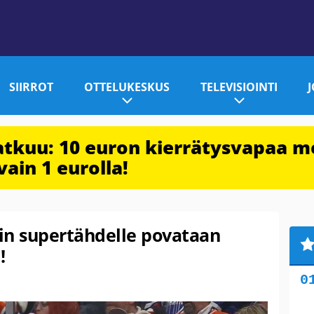
SIIRROT
OTTELUKESKUS
TELEVISIOINTI
jatkuu: 10 euron kierrätysvapaa m
vain 1 eurolla!
in supertähdelle povataan
!