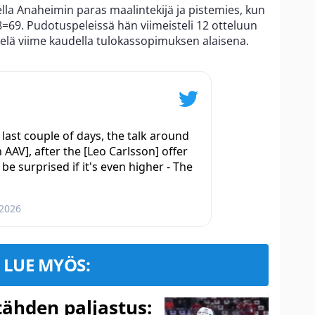
lla Anaheimin paras maalintekijä ja pistemies, kun
8=69. Pudotuspeleissä hän viimeisteli 12 otteluun
ielä viime kaudella tulokassopimuksen alaisena.
last couple of days, the talk around
 AAV], after the [Leo Carlsson] offer
be surprised if it's even higher - The
 2026
LUE MYÖS:
ähden paljastus: