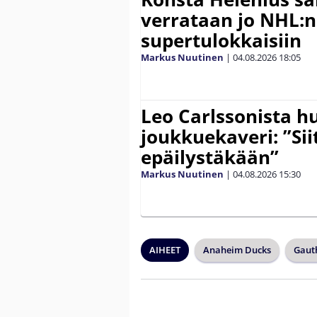
verrataan jo NHL:n
supertulokkaisiin
Markus Nuutinen
|
04.08.2026
18:05
Leo Carlssonista h
joukkuekaveri: ”Siit
epäilystäkään”
Markus Nuutinen
|
04.08.2026
15:30
AIHEET
Anaheim Ducks
Gauth