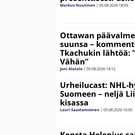
Markus Nuutinen
|
05.08.2026
18:03
Ottawan päävalmen
suunsa – komment
Tkachukin lähtöä: 
Vähän”
Joni Alatalo
|
05.08.2026
14:12
Urheilucast: NHL-h
Suomeen – neljä Li
kisassa
Lauri Saastamoinen
|
05.08.2026
10:05
Konsta Helenius sai