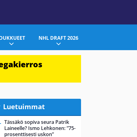
JOUKKUEET
NHL DRAFT 2026
egakierros
Luetuimmat
Tässäkö sopiva seura Patrik
Laineelle? Ismo Lehkonen: ”75-
prosenttisesti uskon”