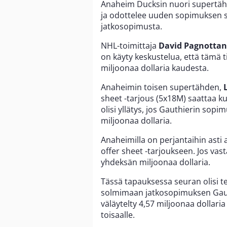
Anaheim Ducksin nuori supertäh
ja odottelee uuden sopimuksen s
jatkosopimusta.
NHL-toimittaja
David Pagnottan
on käyty keskustelua, että tämä t
miljoonaa dollaria kaudesta.
Anaheimin toisen supertähden,
sheet -tarjous (5x18M) saattaa k
olisi yllätys, jos Gauthierin sopi
miljoonaa dollaria.
Anaheimilla on perjantaihin asti 
offer sheet -tarjoukseen. Jos vast
yhdeksän miljoonaa dollaria.
Tässä tapauksessa seuran olisi teh
solmimaan jatkosopimuksen Gauth
väläytelty 4,57 miljoonaa dollar
toisaalle.