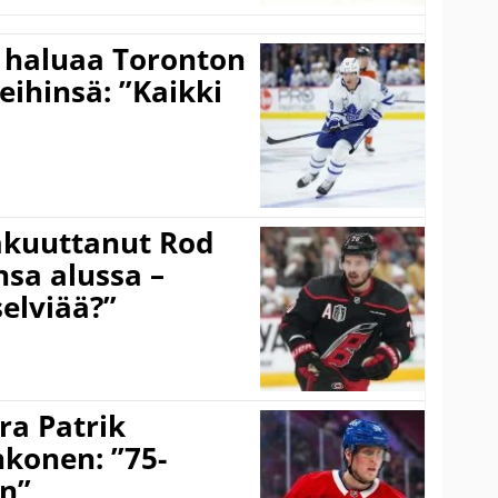
 haluaa Toronton
eihinsä: ”Kaikki
akuuttanut Rod
sa alussa –
selviää?”
ra Patrik
hkonen: ”75-
on”