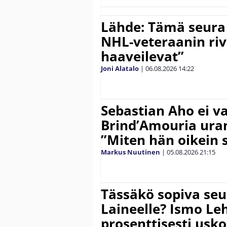
Lähde: Tämä seura
NHL-veteraanin riv
haaveilevat”
Joni Alatalo
|
06.08.2026
14:22
Sebastian Aho ei v
Brind’Amouria uran
”Miten hän oikein 
Markus Nuutinen
|
05.08.2026
21:15
Tässäkö sopiva seu
Laineelle? Ismo Le
prosenttisesti usk