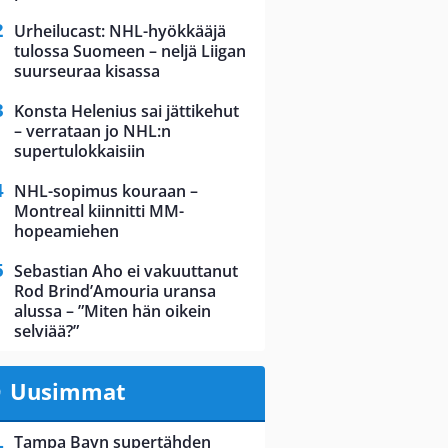
Urheilucast: NHL-hyökkääjä
tulossa Suomeen – neljä Liigan
suurseuraa kisassa
Konsta Helenius sai jättikehut
– verrataan jo NHL:n
supertulokkaisiin
NHL-sopimus kouraan –
Montreal kiinnitti MM-
hopeamiehen
Sebastian Aho ei vakuuttanut
Rod Brind’Amouria uransa
alussa – ”Miten hän oikein
selviää?”
Uusimmat
Tampa Bayn supertähden