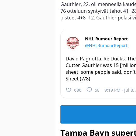
Gauthier, 22, oli menneellä kaude
76 otteluun syntyivät tehot 41+2
pisteet 4+8=12. Gauthier pelasi v
NHL Rumour Report
@NHLRumourReport
David Pagnotta: Re Ducks: The 
Cutter Gauthier was 15 [million
sheet; some people said, don't 
Sheet (7/8)
686
58
9:19 PM · Jul 8,
Tampa Bayn supert