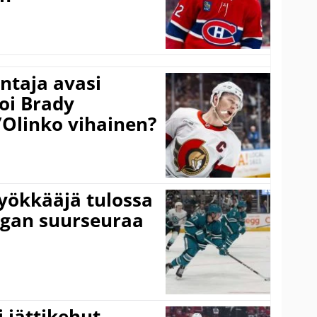
taja avasi
oi Brady
”Olinko vihainen?
yökkääjä tulossa
igan suurseuraa
 jättikehut –