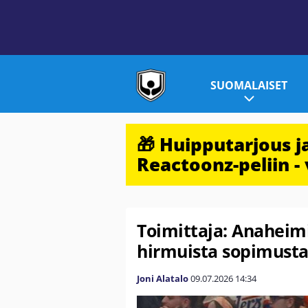
SUOMALAISET
🎁 Huipputarjous 
Reactoonz-peliin - 
Toimittaja: Anaheim
hirmuista sopimusta
Joni Alatalo
09.07.2026
14:34