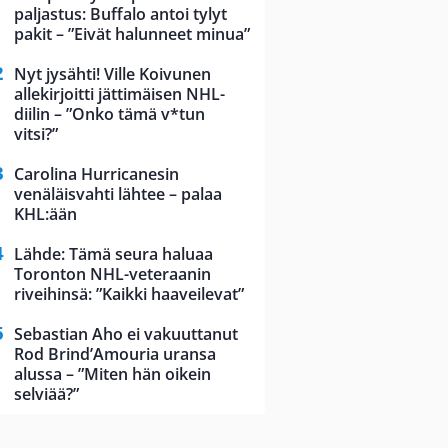
paljastus: Buffalo antoi tylyt
pakit – ”Eivät halunneet minua”
Nyt jysähti! Ville Koivunen
allekirjoitti jättimäisen NHL-
diilin – ”Onko tämä v*tun
vitsi?”
Carolina Hurricanesin
venäläisvahti lähtee – palaa
KHL:ään
Lähde: Tämä seura haluaa
Toronton NHL-veteraanin
riveihinsä: ”Kaikki haaveilevat”
Sebastian Aho ei vakuuttanut
Rod Brind’Amouria uransa
alussa – ”Miten hän oikein
selviää?”