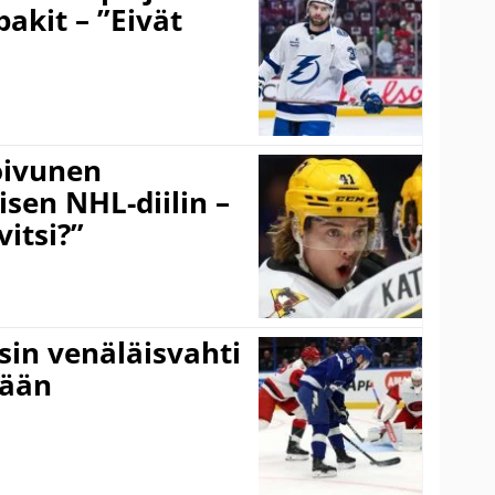
pakit – ”Eivät
Koivunen
äisen NHL-diilin –
itsi?”
sin venäläisvahti
:ään