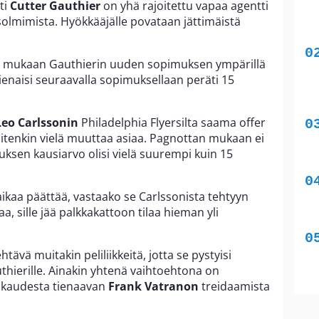
ti
Cutter Gauthier
on yhä rajoitettu vapaa agentti
olmimista. Hyökkääjälle povataan jättimäistä
mukaan Gauthierin uuden sopimuksen ympärillä
ienaisi seuraavalla sopimuksellaan peräti 15
Leo Carlssonin
Philadelphia Flyersilta saama offer
uitenkin vielä muuttaa asiaa. Pagnottan mukaan ei
muksen kausiarvo olisi vielä suurempi kuin 15
aikaa päättää, vastaako se Carlssonista tehtyyn
aa, sille jää palkkakattoon tilaa hieman yli
tävä muitakin peliliikkeitä, jotta se pystyisi
ierille. Ainakin yhtenä vaihtoehtona on
ia kaudesta tienaavan
Frank Vatranon
treidaamista