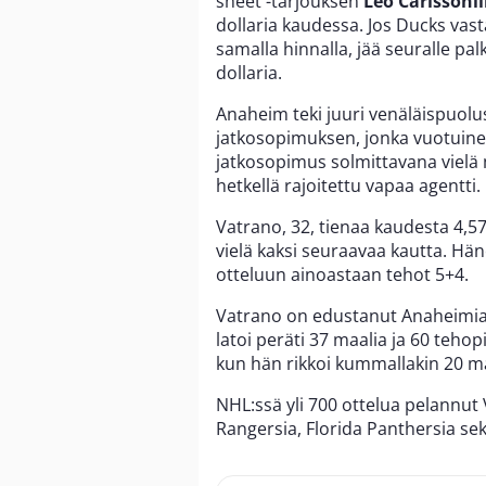
sheet -tarjouksen
Leo Carlssonil
dollaria kaudessa. Jos Ducks vast
samalla hinnalla, jää seuralle p
dollaria.
Anaheim teki juuri venäläispuolu
jatkosopimuksen, jonka vuotuinen
jatkosopimus solmittavana viel
hetkellä rajoitettu vapaa agentti.
Vatrano, 32, tienaa kaudesta 4,5
vielä kaksi seuraavaa kautta. Hän
otteluun ainoastaan tehot 5+4.
Vatrano on edustanut Anaheimia ne
latoi peräti 37 maalia ja 60 tehop
kun hän rikkoi kummallakin 20 maa
NHL:ssä yli 700 ottelua pelannu
Rangersia, Florida Panthersia se