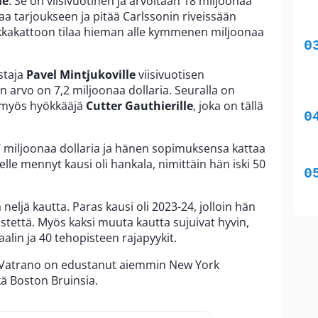
le
. Se on viisivuotinen ja arvoltaan 18 miljoonaa
aa tarjoukseen ja pitää Carlssonin riveissään
alkkakattoon tilaa hieman alle kymmenen miljoonaa
staja
Pavel Mintjukoville
viisivuotisen
 arvo on 7,2 miljoonaa dollaria. Seuralla on
ä myös hyökkääjä
Cutter Gauthierille
, joka on tällä
7 miljoonaa dollaria ja hänen sopimuksensa kattaa
elle mennyt kausi oli hankala, nimittäin hän iski 50
ljä kautta. Paras kausi oli 2023-24, jolloin hän
istettä. Myös kaksi muuta kautta sujuivat hyvin,
lin ja 40 tehopisteen rajapyykit.
t Vatrano on edustanut aiemmin New York
kä Boston Bruinsia.