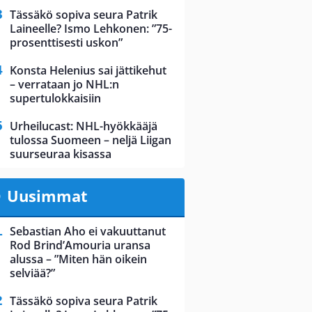
Tässäkö sopiva seura Patrik
Laineelle? Ismo Lehkonen: ”75-
prosenttisesti uskon”
Konsta Helenius sai jättikehut
– verrataan jo NHL:n
supertulokkaisiin
Urheilucast: NHL-hyökkääjä
tulossa Suomeen – neljä Liigan
suurseuraa kisassa
Uusimmat
Sebastian Aho ei vakuuttanut
Rod Brind’Amouria uransa
alussa – ”Miten hän oikein
selviää?”
Tässäkö sopiva seura Patrik