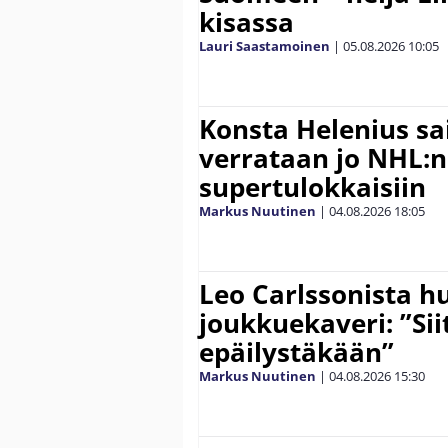
kisassa
Lauri Saastamoinen
|
05.08.2026
10:05
Konsta Helenius sai
verrataan jo NHL:n
supertulokkaisiin
Markus Nuutinen
|
04.08.2026
18:05
Leo Carlssonista h
joukkuekaveri: ”Siit
epäilystäkään”
Markus Nuutinen
|
04.08.2026
15:30