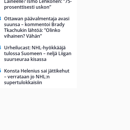
Laineelle? Ismo Lehkonen: ”75-
prosenttisesti uskon”
Ottawan päävalmentaja avasi
suunsa – kommentoi Brady
Tkachukin lähtöä: ”Olinko
vihainen? Vähän”
Urheilucast: NHL-hyökkääjä
tulossa Suomeen – neljä Liigan
suurseuraa kisassa
Konsta Helenius sai jättikehut
– verrataan jo NHL:n
supertulokkaisiin