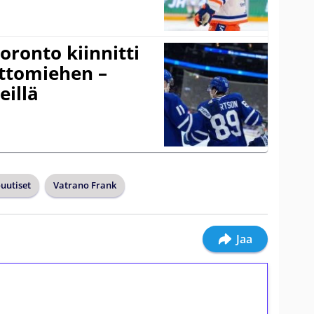
ronto kiinnitti
ottomiehen –
eillä
ouutiset
Vatrano Frank
Jaa
ilmaiskierroksia ilman