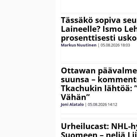
Tässäkö sopiva seu
Laineelle? Ismo Le
prosenttisesti usk
Markus Nuutinen
|
05.08.2026
18:03
Ottawan päävalmen
suunsa – komment
Tkachukin lähtöä: 
Vähän”
Joni Alatalo
|
05.08.2026
14:12
Urheilucast: NHL-h
Suomeen – neljä Li