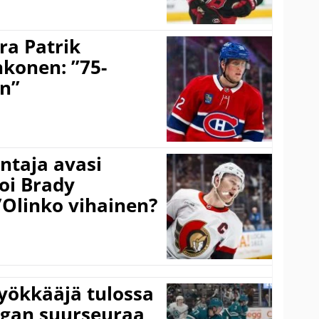
ra Patrik
hkonen: ”75-
on”
taja avasi
oi Brady
”Olinko vihainen?
yökkääjä tulossa
igan suurseuraa