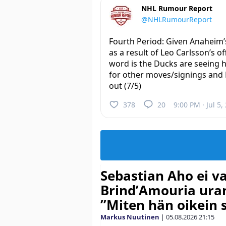
NHL Rumour Report
@NHLRumourReport
Fourth Period: Given Anaheim’
as a result of Leo Carlsson’s of
word is the Ducks are seeing 
for other moves/signings and
out (7/5)
378
20
9:00 PM · Jul 5,
Sebastian Aho ei v
Brind’Amouria uran
”Miten hän oikein 
Markus Nuutinen
|
05.08.2026
21:15