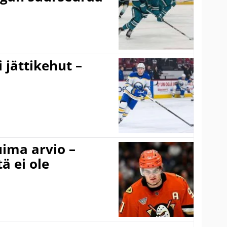
 jättikehut –
uima arvio –
ä ei ole