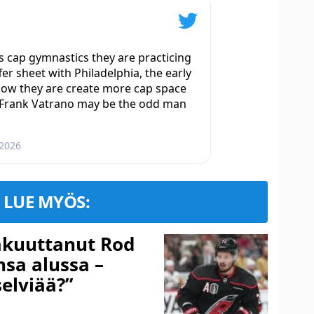
s cap gymnastics they are practicing
fer sheet with Philadelphia, the early
how they are create more cap space
 Frank Vatrano may be the odd man
 2026
LUE MYÖS:
akuuttanut Rod
sa alussa –
selviää?”