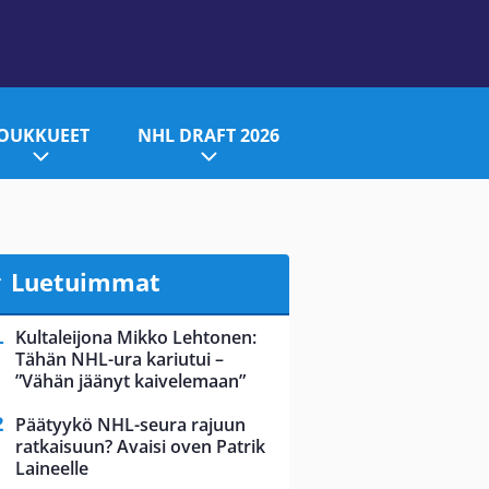
JOUKKUEET
NHL DRAFT 2026
Luetuimmat
Kultaleijona Mikko Lehtonen:
Tähän NHL-ura kariutui –
”Vähän jäänyt kaivelemaan”
Päätyykö NHL-seura rajuun
ratkaisuun? Avaisi oven Patrik
Laineelle