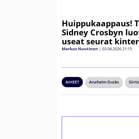
Huippukaappaus! To
Sidney Crosbyn lu
useat seurat kinter
Markus Nuutinen
|
03.08.2026
21:15
AIHEET
Anaheim Ducks
Siirt
1€ = 10€ arvosta 
kierrätystä!