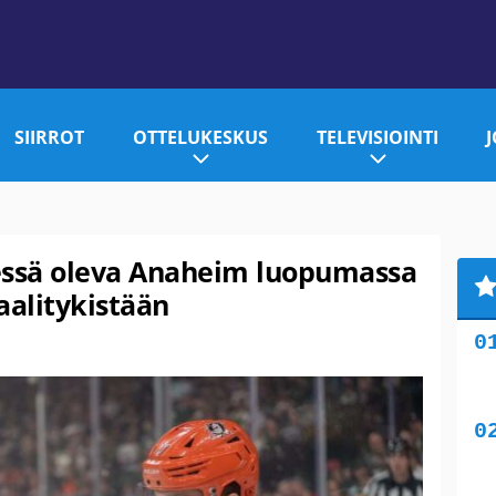
SIIRROT
OTTELUKESKUS
TELEVISIOINTI
essä oleva Anaheim luopumassa
alitykistään