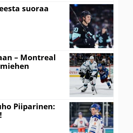
teesta suoraa
an – Montreal
amiehen
ho Piiparinen:
!