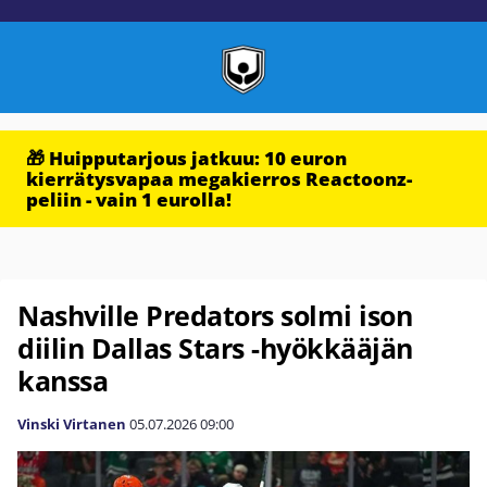
🎁 Huipputarjous jatkuu: 10 euron
kierrätysvapaa megakierros Reactoonz-
peliin - vain 1 eurolla!
Nashville Predators solmi ison
diilin Dallas Stars -hyökkääjän
kanssa
Vinski Virtanen
05.07.2026
09:00