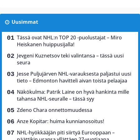
Uusimmat
Tässä ovat NHL:n TOP 20 -puolustajat – Miro
Heiskanen huippusijalla!
Jevgeni Kuznetsov teki valintansa – tässä uusi
seura
Jesse Puljujärven NHL-varauksesta paljastui uusi
tieto – Edmonton havitteli aivan toista pelaajaa
Näkökulma: Patrik Laine on hyvä hankinta mille
tahansa NHL-seuralle – tässä syy
Zdeno Chara onnettomuudessa
Anze Kopitar: huima kunnianosoitus!
NHL-hyökkääjän piti siirtyä Eurooppaan –
päättikin uransa yllättäen 27-vuotiaana