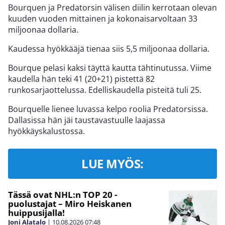
Bourquen ja Predatorsin välisen diilin kerrotaan olevan
kuuden vuoden mittainen ja kokonaisarvoltaan 33
miljoonaa dollaria.
Kaudessa hyökkääjä tienaa siis 5,5 miljoonaa dollaria.
Bourque pelasi kaksi täyttä kautta tähtinutussa. Viime
kaudella hän teki 41 (20+21) pistettä 82
runkosarjaottelussa. Edelliskaudella pisteitä tuli 25.
Bourquelle lienee luvassa kelpo roolia Predatorsissa.
Dallasissa hän jäi taustavastuulle laajassa
hyökkäyskalustossa.
LUE MYÖS:
Tässä ovat NHL:n TOP 20 -
puolustajat – Miro Heiskanen
huippusijalla!
Joni Alatalo
|
10.08.2026
07:48