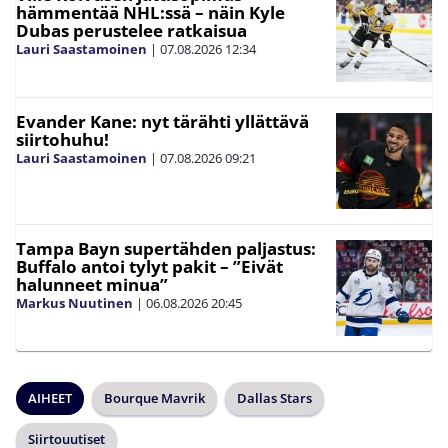
hämmentää NHL:ssä – näin Kyle
Dubas perustelee ratkaisua
Lauri Saastamoinen
|
07.08.2026
12:34
Evander Kane: nyt tärähti yllättävä
siirtohuhu!
Lauri Saastamoinen
|
07.08.2026
09:21
Tampa Bayn supertähden paljastus:
Buffalo antoi tylyt pakit – ”Eivät
halunneet minua”
Markus Nuutinen
|
06.08.2026
20:45
AIHEET
Bourque Mavrik
Dallas Stars
Siirtouutiset