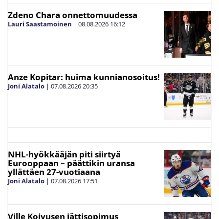
Zdeno Chara onnettomuudessa
Lauri Saastamoinen
|
08.08.2026
16:12
Anze Kopitar: huima kunnianosoitus!
Joni Alatalo
|
07.08.2026
20:35
NHL-hyökkääjän piti siirtyä
Eurooppaan – päättikin uransa
yllättäen 27-vuotiaana
Joni Alatalo
|
07.08.2026
17:51
Ville Koivusen jättisopimus