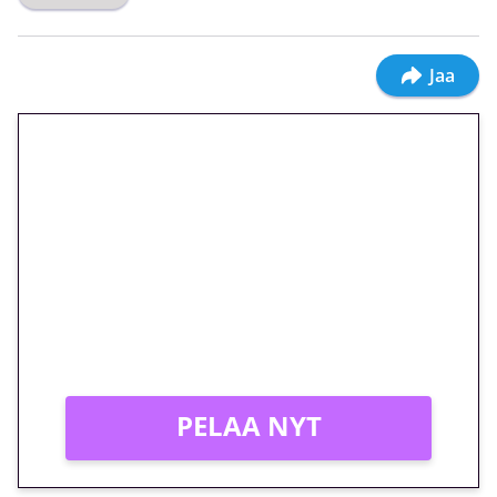
Jaa
🎁 Huipputarjous jatkuu: 10
euron kierrätysvapaa
megakierros Reactoonz-
peliin – vain 1 eurolla!
Peli: Reactoonz
Vain uusille asiakkaille!
PELAA NYT