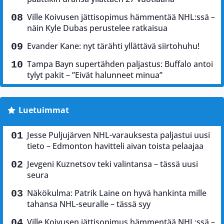
Ville Koivusen jättisopimus hämmentää NHL:ssä –
näin Kyle Dubas perustelee ratkaisua
Evander Kane: nyt tärähti yllättävä siirtohuhu!
Tampa Bayn supertähden paljastus: Buffalo antoi
tylyt pakit – ”Eivät halunneet minua”
Luetuimmat
Jesse Puljujärven NHL-varauksesta paljastui uusi
tieto – Edmonton havitteli aivan toista pelaajaa
Jevgeni Kuznetsov teki valintansa – tässä uusi
seura
Näkökulma: Patrik Laine on hyvä hankinta mille
tahansa NHL-seuralle – tässä syy
Ville Koivusen jättisopimus hämmentää NHL:ssä –