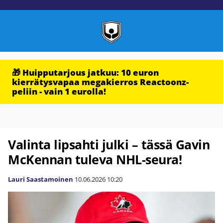
🎁 Huipputarjous jatkuu: 10 euron
kierrätysvapaa megakierros Reactoonz-
peliin - vain 1 eurolla!
Valinta lipsahti julki – tässä Gavin
McKennan tuleva NHL-seura!
Lauri Saastamoinen
10.06.2026
10:20