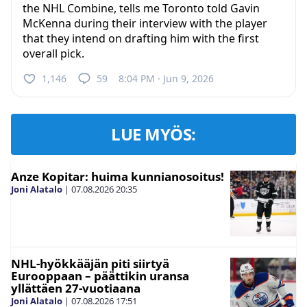
the NHL Combine, tells me Toronto told Gavin
McKenna during their interview with the player
that they intend on drafting him with the first
overall pick.
1,146
59
8:04 PM · Jun 9, 2026
LUE MYÖS:
Anze Kopitar: huima kunnianosoitus!
Joni Alatalo
|
07.08.2026
20:35
NHL-hyökkääjän piti siirtyä
Eurooppaan – päättikin uransa
yllättäen 27-vuotiaana
Joni Alatalo
|
07.08.2026
17:51