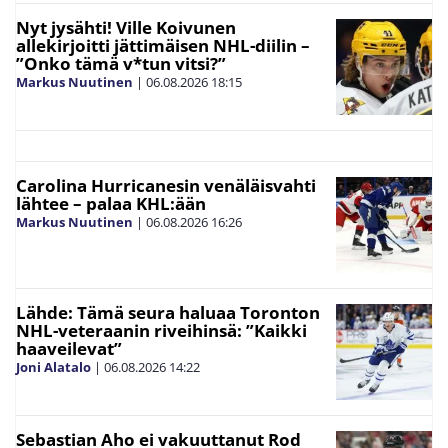
Nyt jysähti! Ville Koivunen
allekirjoitti jättimäisen NHL-diilin –
”Onko tämä v*tun vitsi?”
Markus Nuutinen
|
06.08.2026
18:15
Carolina Hurricanesin venäläisvahti
lähtee – palaa KHL:ään
Markus Nuutinen
|
06.08.2026
16:26
Lähde: Tämä seura haluaa Toronton
NHL-veteraanin riveihinsä: ”Kaikki
haaveilevat”
Joni Alatalo
|
06.08.2026
14:22
Sebastian Aho ei vakuuttanut Rod