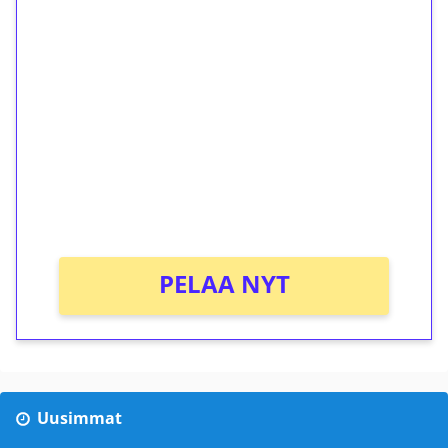
1€ = 10€ arvosta
ilmaiskierroksia ilman
kierrätystä!
Talleta 1€
Saat heti 50 ilmaiskierrosta Tuohi 1000 -
peliin (arvo 0,20€ per kierros)!
Ei kierrätysvaatimusta!
PELAA NYT
Uusimmat