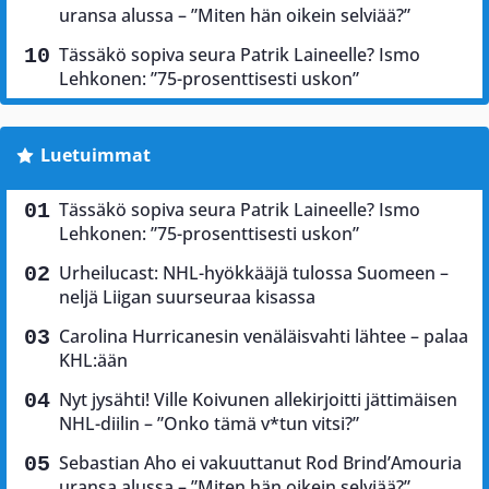
uransa alussa – ”Miten hän oikein selviää?”
Tässäkö sopiva seura Patrik Laineelle? Ismo
Lehkonen: ”75-prosenttisesti uskon”
Luetuimmat
Tässäkö sopiva seura Patrik Laineelle? Ismo
Lehkonen: ”75-prosenttisesti uskon”
Urheilucast: NHL-hyökkääjä tulossa Suomeen –
neljä Liigan suurseuraa kisassa
Carolina Hurricanesin venäläisvahti lähtee – palaa
KHL:ään
Nyt jysähti! Ville Koivunen allekirjoitti jättimäisen
NHL-diilin – ”Onko tämä v*tun vitsi?”
Sebastian Aho ei vakuuttanut Rod Brind’Amouria
uransa alussa – ”Miten hän oikein selviää?”