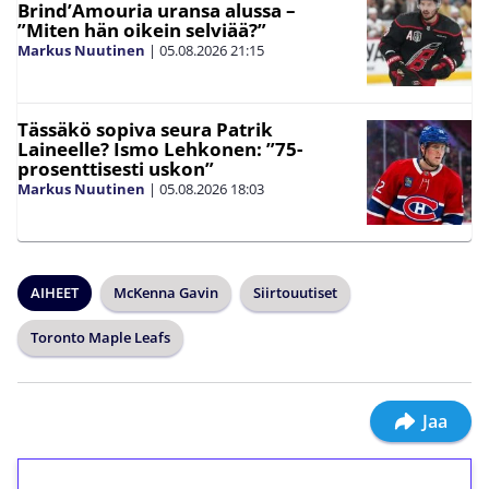
Brind’Amouria uransa alussa –
”Miten hän oikein selviää?”
Markus Nuutinen
|
05.08.2026
21:15
Tässäkö sopiva seura Patrik
Laineelle? Ismo Lehkonen: ”75-
prosenttisesti uskon”
Markus Nuutinen
|
05.08.2026
18:03
AIHEET
McKenna Gavin
Siirtouutiset
Toronto Maple Leafs
Jaa