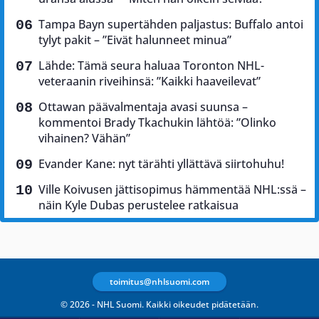
Tampa Bayn supertähden paljastus: Buffalo antoi
tylyt pakit – ”Eivät halunneet minua”
Lähde: Tämä seura haluaa Toronton NHL-
veteraanin riveihinsä: ”Kaikki haaveilevat”
Ottawan päävalmentaja avasi suunsa –
kommentoi Brady Tkachukin lähtöä: ”Olinko
vihainen? Vähän”
Evander Kane: nyt tärähti yllättävä siirtohuhu!
Ville Koivusen jättisopimus hämmentää NHL:ssä –
näin Kyle Dubas perustelee ratkaisua
toimitus@nhlsuomi.com
© 2026 - NHL Suomi. Kaikki oikeudet pidätetään.