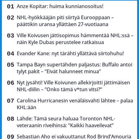
Anze Kopitar: huima kunnianosoitus!
NHL-hyökkääjän piti siirtyä Eurooppaan –
päättikin uransa yllättäen 27-vuotiaana
Ville Koivusen jättisopimus hämmentää NHL:ssä –
näin Kyle Dubas perustelee ratkaisua
Evander Kane: nyt tärähti yllättävä siirtohuhu!
Tampa Bayn supertähden paljastus: Buffalo antoi
tylyt pakit – ”Eivät halunneet minua”
Nyt jysähti! Ville Koivunen allekirjoitti jättimäisen
NHL-diilin – ”Onko tämä v*tun vitsi?”
Carolina Hurricanesin venäläisvahti lähtee – palaa
KHL:ään
Lähde: Tämä seura haluaa Toronton NHL-
veteraanin riveihinsä: ”Kaikki haaveilevat”
Sebastian Aho ei vakuuttanut Rod Brind’Amouria