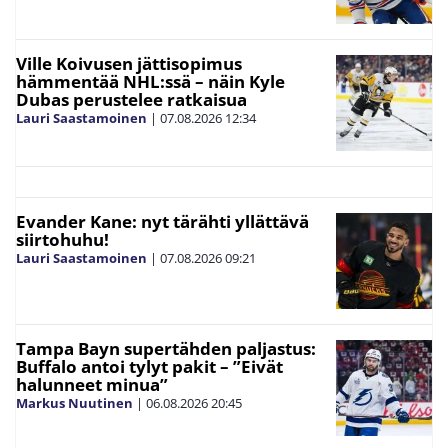
Ville Koivusen jättisopimus
hämmentää NHL:ssä – näin Kyle
Dubas perustelee ratkaisua
Lauri Saastamoinen
|
07.08.2026
12:34
Evander Kane: nyt tärähti yllättävä
siirtohuhu!
Lauri Saastamoinen
|
07.08.2026
09:21
Tampa Bayn supertähden paljastus:
Buffalo antoi tylyt pakit – ”Eivät
halunneet minua”
Markus Nuutinen
|
06.08.2026
20:45