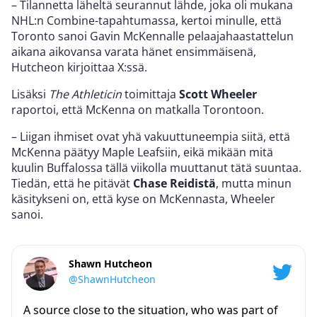
– Tilannetta läheltä seurannut lähde, joka oli mukana
NHL:n Combine-tapahtumassa, kertoi minulle, että
Toronto sanoi Gavin McKennalle pelaajahaastattelun
aikana aikovansa varata hänet ensimmäisenä,
Hutcheon kirjoittaa X:ssä.
Lisäksi
The Athleticin
toimittaja
Scott Wheeler
raportoi, että McKenna on matkalla Torontoon.
– Liigan ihmiset ovat yhä vakuuttuneempia siitä, että
McKenna päätyy Maple Leafsiin, eikä mikään mitä
kuulin Buffalossa tällä viikolla muuttanut tätä suuntaa.
Tiedän, että he pitävät
Chase Reidistä
, mutta minun
käsitykseni on, että kyse on McKennasta, Wheeler
sanoi.
Shawn Hutcheon
@ShawnHutcheon
A source close to the situation, who was part of