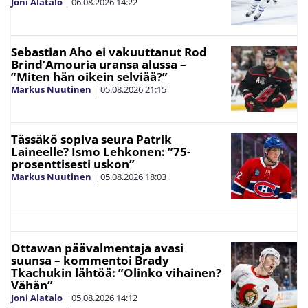
Joni Alatalo
|
06.08.2026
14:22
Sebastian Aho ei vakuuttanut Rod
Brind’Amouria uransa alussa –
”Miten hän oikein selviää?”
Markus Nuutinen
|
05.08.2026
21:15
Tässäkö sopiva seura Patrik
Laineelle? Ismo Lehkonen: ”75-
prosenttisesti uskon”
Markus Nuutinen
|
05.08.2026
18:03
Ottawan päävalmentaja avasi
suunsa – kommentoi Brady
Tkachukin lähtöä: ”Olinko vihainen?
Vähän”
Joni Alatalo
|
05.08.2026
14:12