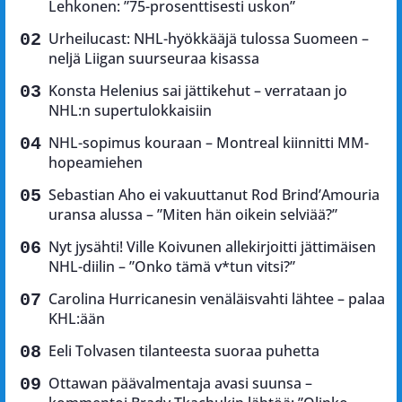
Lehkonen: ”75-prosenttisesti uskon”
Urheilucast: NHL-hyökkääjä tulossa Suomeen –
neljä Liigan suurseuraa kisassa
Konsta Helenius sai jättikehut – verrataan jo
NHL:n supertulokkaisiin
NHL-sopimus kouraan – Montreal kiinnitti MM-
hopeamiehen
Sebastian Aho ei vakuuttanut Rod Brind’Amouria
uransa alussa – ”Miten hän oikein selviää?”
Nyt jysähti! Ville Koivunen allekirjoitti jättimäisen
NHL-diilin – ”Onko tämä v*tun vitsi?”
Carolina Hurricanesin venäläisvahti lähtee – palaa
KHL:ään
Eeli Tolvasen tilanteesta suoraa puhetta
Ottawan päävalmentaja avasi suunsa –