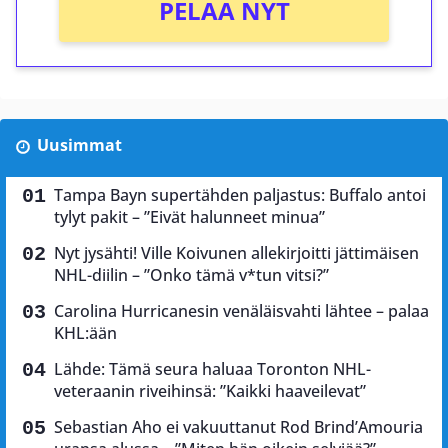
PELAA NYT
Uusimmat
Tampa Bayn supertähden paljastus: Buffalo antoi
tylyt pakit – ”Eivät halunneet minua”
Nyt jysähti! Ville Koivunen allekirjoitti jättimäisen
NHL-diilin – ”Onko tämä v*tun vitsi?”
Carolina Hurricanesin venäläisvahti lähtee – palaa
KHL:ään
Lähde: Tämä seura haluaa Toronton NHL-
veteraanin riveihinsä: ”Kaikki haaveilevat”
Sebastian Aho ei vakuuttanut Rod Brind’Amouria