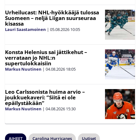
Urheilucast: NHL-hyökkääjä tulossa
Suomeen – neljä Liigan suurseuraa
kisassa
Lauri Saastamoinen
|
05.08.2026
10:05
Konsta Helenius sai jättikehut –
verrataan jo NHL:n
supertulokkaisiin
Markus Nuutinen
|
04.08.2026
18:05
Leo Carlssonista huima arvio –
joukkuekaveri: ”Siitä ei ole
epäilystäkään”
Markus Nuutinen
|
04.08.2026
15:30
AIHEET
Carolina Hurricanes
Uutiset