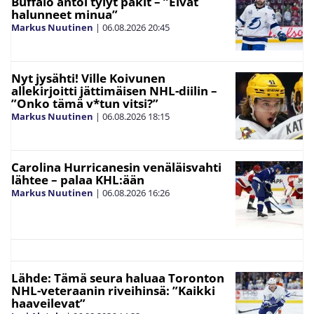
Buffalo antoi tylyt pakit – ”Eivät
halunneet minua”
Markus Nuutinen
|
06.08.2026
20:45
Nyt jysähti! Ville Koivunen
allekirjoitti jättimäisen NHL-diilin –
”Onko tämä v*tun vitsi?”
Markus Nuutinen
|
06.08.2026
18:15
Carolina Hurricanesin venäläisvahti
lähtee – palaa KHL:ään
Markus Nuutinen
|
06.08.2026
16:26
Lähde: Tämä seura haluaa Toronton
NHL-veteraanin riveihinsä: ”Kaikki
haaveilevat”