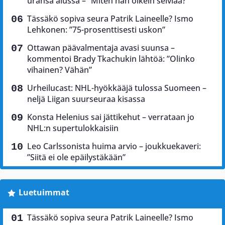
uransa alussa – ”Miten hän oikein selviää?”
Tässäkö sopiva seura Patrik Laineelle? Ismo
Lehkonen: ”75-prosenttisesti uskon”
Ottawan päävalmentaja avasi suunsa –
kommentoi Brady Tkachukin lähtöä: ”Olinko
vihainen? Vähän”
Urheilucast: NHL-hyökkääjä tulossa Suomeen –
neljä Liigan suurseuraa kisassa
Konsta Helenius sai jättikehut – verrataan jo
NHL:n supertulokkaisiin
Leo Carlssonista huima arvio – joukkuekaveri:
”Siitä ei ole epäilystäkään”
Luetuimmat
Tässäkö sopiva seura Patrik Laineelle? Ismo