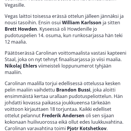
Vegasille.
Vegas laittoi toisessa erässä ottelun jälleen jännäksi ja
nousi tasoihin. Ensin osui
William Karlsson
ja sitten
Brett Howden
. Kyseessä oli Howdenille jo
pudotuspelien 14. osuma, kun runkosarjassa hän teki
12 maalia.
Päätöserässä Carolinan voittomaalista vastasi kapteeni
Staal, joka on nyt tehnyt finaalisarjassa jo viisi maalia.
Nikolaj Ehlers
viimeisteli loppunumerot tyhjään
maaliin.
Carolinan maalilla torjui edellisessä ottelussa kesken
pelin maaliin vaihdettu
Brandon Bussi
, joka aloitti
ensimmäistä kertaa urallaan pudotuspeliottelun. Hän
johdatti kovassa paikassa joukkueensa tärkeään
voittoon kirjauttaen 18 torjuntaa. Kaikki edelliset
ottelut pelannut
Frederik Andersen
oli sen sijaan
kokonaan huilivuorossa eikä ollut edes luukkuvahtina.
Carolinan varavahtina toimi
Pjotr Kotshetkov
.