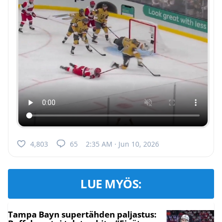
4,803
65
2:35 AM · Jun 10, 2026
LUE MYÖS:
Tampa Bayn supertähden paljastus: