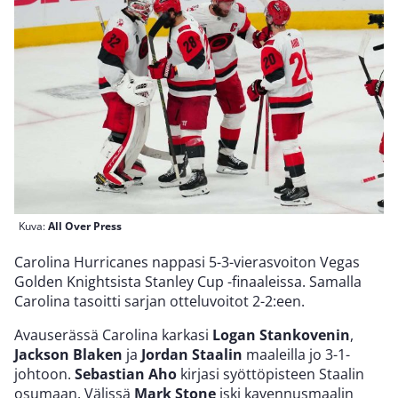
Kuva:
All Over Press
Carolina Hurricanes nappasi 5-3-vierasvoiton Vegas
Golden Knightsista Stanley Cup -finaaleissa. Samalla
Carolina tasoitti sarjan otteluvoitot 2-2:een.
Avauserässä Carolina karkasi
Logan Stankovenin
,
Jackson Blaken
ja
Jordan Staalin
maaleilla jo 3-1-
johtoon.
Sebastian Aho
kirjasi syöttöpisteen Staalin
osumaan. Välissä
Mark Stone
iski kavennusmaalin