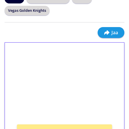
Vegas Golden Knights
Jaa
1€ = 10€ arvosta
ilmaiskierroksia ilman
kierrätystä!
Talleta 1€
Saat heti 50 ilmaiskierrosta Tuohi 1000 -
peliin (arvo 0,20€ per kierros)!
Ei kierrätysvaatimusta!