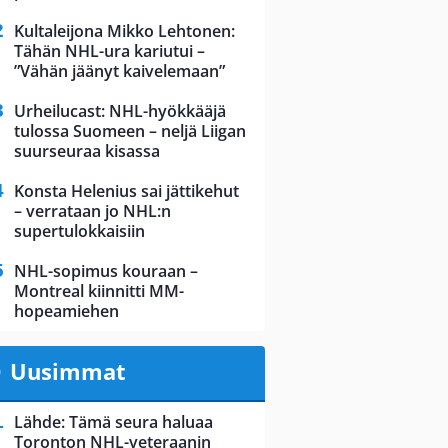
Kultaleijona Mikko Lehtonen:
Tähän NHL-ura kariutui –
”Vähän jäänyt kaivelemaan”
Urheilucast: NHL-hyökkääjä
tulossa Suomeen – neljä Liigan
suurseuraa kisassa
Konsta Helenius sai jättikehut
– verrataan jo NHL:n
supertulokkaisiin
NHL-sopimus kouraan –
Montreal kiinnitti MM-
hopeamiehen
Uusimmat
Lähde: Tämä seura haluaa
Toronton NHL-veteraanin