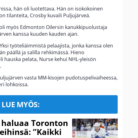
hissa, hän oli luotettava. Hän on isokokoinen
n tilanteita, Crosby kuvaili Puljujärveä.
a oli myös Edmonton Oilersin kanukkipuolustaja
ujärven kanssa kuuden kauden ajan.
 Yksi työteliäimmistä pelaajista, jonka kanssa olen
n päällä ja salilla rehkimässä. Hieno
li hauska pelata, Nurse kehui NHL-yleisön
.
Puljujärven vasta MM-kisojen pudotuspelivaiheessa,
ri lohkoissa.
LUE MYÖS:
 haluaa Toronton
eihinsä: ”Kaikki