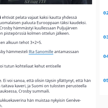
i
ehtivät pelata vajaat kaksi kautta yhdessä
uomalaisen paluuta Eurooppaan täksi kaudeksi.
Crosby hämmästyi kuullessaan Puljujärven
en pistepörssiä kolmen ottelun jälkeen.
sen alkuun tehot 3+2=5.
rosby hämmesteli
Ilta-Sanomille
antamassaan
i tutun kohteliaat kehut entiselle
e. Ei voi sanoa, että olisin täysin yllättynyt, että hän
a taitava kaveri, ja Suomi on tulosten perusteella
nauksessa, Crosby summaili.
joukkuekaverina hän muistaa nykyisin Genève-
n.