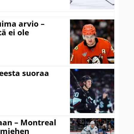
uima arvio –
ä ei ole
teesta suoraa
an – Montreal
amiehen