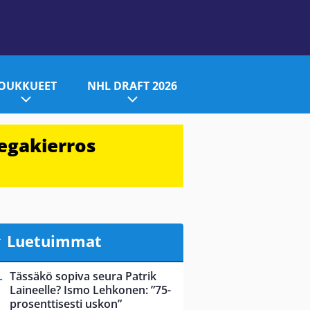
JOUKKUEET
NHL DRAFT 2026
egakierros
Luetuimmat
Tässäkö sopiva seura Patrik
Laineelle? Ismo Lehkonen: ”75-
prosenttisesti uskon”