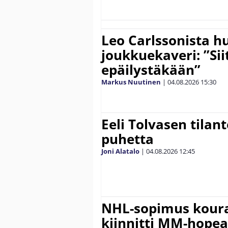
Leo Carlssonista h
joukkuekaveri: ”Siit
epäilystäkään”
Markus Nuutinen
|
04.08.2026
15:30
Eeli Tolvasen tilan
puhetta
Joni Alatalo
|
04.08.2026
12:45
NHL-sopimus koura
kiinnitti MM-hope