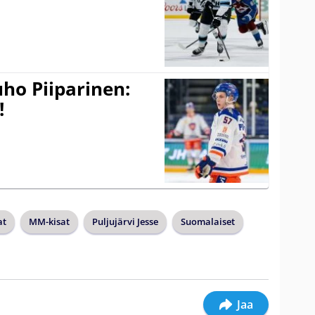
ho Piiparinen:
!
at
MM-kisat
Puljujärvi Jesse
Suomalaiset
Jaa