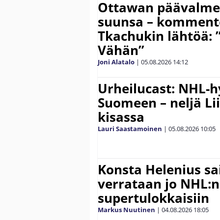
Ottawan päävalmen
suunsa – komment
Tkachukin lähtöä: 
Vähän”
Joni Alatalo
|
05.08.2026
14:12
Urheilucast: NHL-h
Suomeen – neljä Li
kisassa
Lauri Saastamoinen
|
05.08.2026
10:05
Konsta Helenius sai
verrataan jo NHL:n
supertulokkaisiin
Markus Nuutinen
|
04.08.2026
18:05