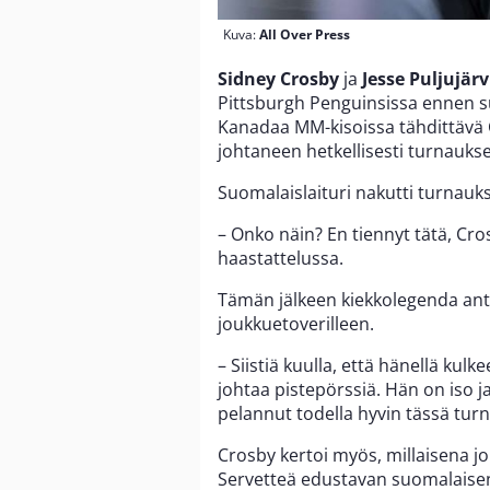
Kuva:
All Over Press
Sidney Crosby
ja
Jesse Puljujärv
Pittsburgh Penguinsissa ennen s
Kanadaa MM-kisoissa tähdittävä 
johtaneen hetkellisesti turnauks
Suomalaislaituri nakutti turnauk
– Onko näin? En tiennyt tätä, C
haastattelussa.
Tämän jälkeen kiekkolegenda anto
joukkuetoverilleen.
– Siistiä kuulla, että hänellä kulke
johtaa pistepörssiä. Hän on iso j
pelannut todella hyvin tässä tur
Crosby kertoi myös, millaisena 
Servetteä edustavan suomalaise