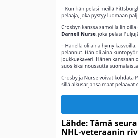
– Kun hän pelasi meillä Pittsburg
pelaaja, joka pystyy luomaan paljo
Crosbyn kanssa samoilla linjoill
Darnell Nurse
, joka pelasi Pulj
– Hänellä oli aina hymy kasvoilla.
pelannut. Hän oli aina kuntopyörä
joukkuekaveri. Hänen kanssaan o
suosikiksi noussutta suomalaista
Crosby ja Nurse voivat kohdata 
sillä alkusarjansa maat pelaavat e
Lähde: Tämä seura
NHL-veteraanin riv