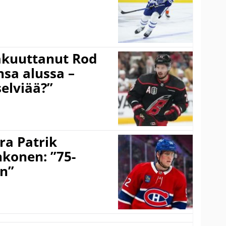
akuuttanut Rod
sa alussa –
selviää?”
ra Patrik
hkonen: ”75-
on”