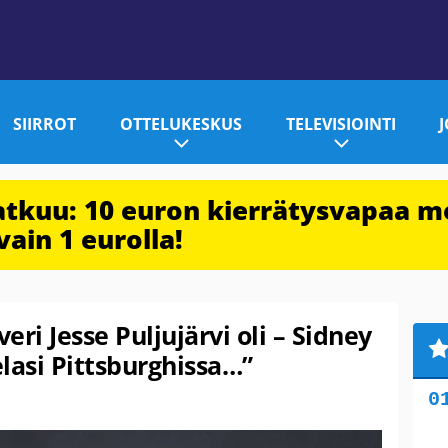
SIIRROT
OTTELUKESKUS
TELEVISIOINTI
jatkuu: 10 euron kierrätysvapaa m
vain 1 eurolla!
ri Jesse Puljujärvi oli – Sidney
elasi Pittsburghissa…”