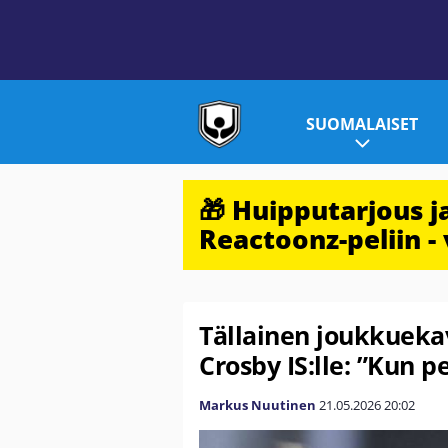
SUOMALAISET
🎁 Huipputarjous 
Reactoonz-peliin - 
Tällainen joukkuekave
Crosby IS:lle: ”Kun p
Markus Nuutinen
21.05.2026
20:02