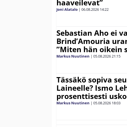
haaveilevat”
Joni Alatalo
|
06.08.2026
14:22
Sebastian Aho ei v
Brind’Amouria uran
”Miten hän oikein 
Markus Nuutinen
|
05.08.2026
21:15
Tässäkö sopiva seu
Laineelle? Ismo Le
prosenttisesti usk
Markus Nuutinen
|
05.08.2026
18:03