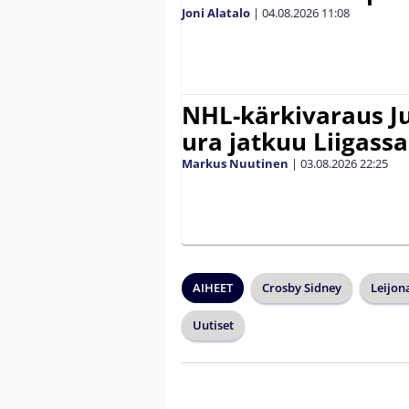
Joni Alatalo
|
04.08.2026
11:08
NHL-kärkivaraus Ju
ura jatkuu Liigassa
Markus Nuutinen
|
03.08.2026
22:25
AIHEET
Crosby Sidney
Leijon
Uutiset