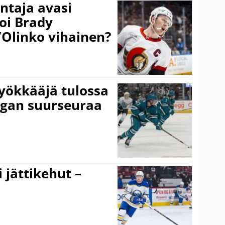
taja avasi
oi Brady
”Olinko vihainen?
yökkääjä tulossa
igan suurseuraa
 jättikehut –