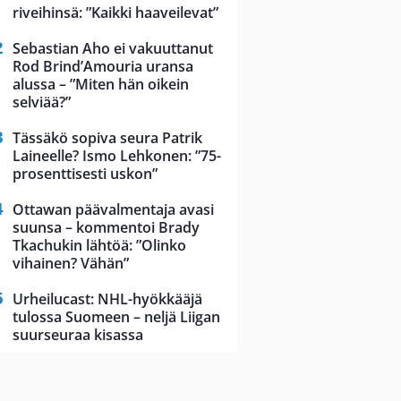
riveihinsä: ”Kaikki haaveilevat”
Sebastian Aho ei vakuuttanut
Rod Brind’Amouria uransa
alussa – ”Miten hän oikein
selviää?”
Tässäkö sopiva seura Patrik
Laineelle? Ismo Lehkonen: ”75-
prosenttisesti uskon”
Ottawan päävalmentaja avasi
suunsa – kommentoi Brady
Tkachukin lähtöä: ”Olinko
vihainen? Vähän”
Urheilucast: NHL-hyökkääjä
tulossa Suomeen – neljä Liigan
suurseuraa kisassa