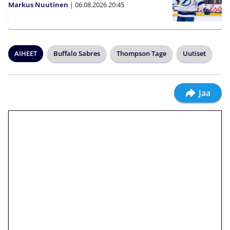
Markus Nuutinen
|
06.08.2026
20:45
AIHEET
Buffalo Sabres
Thompson Tage
Uutiset
Jaa
🎁 Huipputarjous jatkuu: 10
euron kierrätysvapaa
megakierros Reactoonz-
peliin – vain 1 eurolla!
Peli: Reactoonz
Vain uusille asiakkaille!