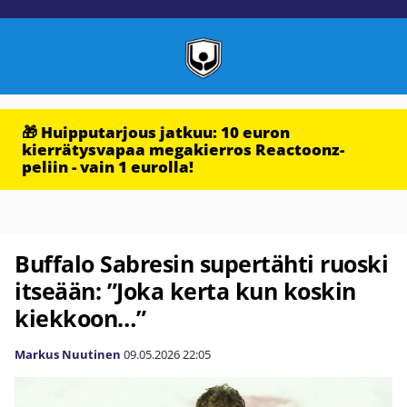
🎁 Huipputarjous jatkuu: 10 euron
kierrätysvapaa megakierros Reactoonz-
peliin - vain 1 eurolla!
Buffalo Sabresin supertähti ruoski
itseään: ”Joka kerta kun koskin
kiekkoon…”
Markus Nuutinen
09.05.2026
22:05