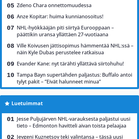
Zdeno Chara onnettomuudessa
Anze Kopitar: huima kunnianosoitus!
NHL-hyökkääjän piti siirtyä Eurooppaan –
päättikin uransa yllättäen 27-vuotiaana
Ville Koivusen jättisopimus hämmentää NHL:ssä –
näin Kyle Dubas perustelee ratkaisua
Evander Kane: nyt tärähti yllättävä siirtohuhu!
Tampa Bayn supertähden paljastus: Buffalo antoi
tylyt pakit – ”Eivät halunneet minua”
Luetuimmat
Jesse Puljujärven NHL-varauksesta paljastui uusi
tieto – Edmonton havitteli aivan toista pelaajaa
Jevgeni Kuznetsov teki valintansa – tässä uusi