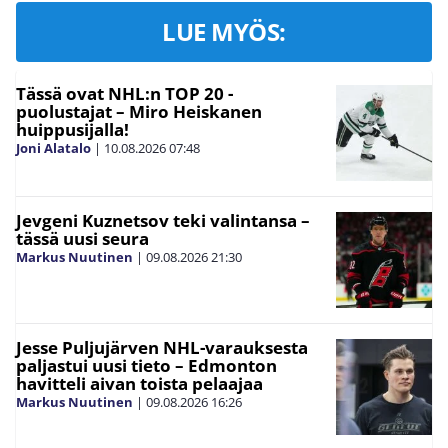
LUE MYÖS:
Tässä ovat NHL:n TOP 20 -
puolustajat – Miro Heiskanen
huippusijalla!
Joni Alatalo
|
10.08.2026
07:48
Jevgeni Kuznetsov teki valintansa –
tässä uusi seura
Markus Nuutinen
|
09.08.2026
21:30
Jesse Puljujärven NHL-varauksesta
paljastui uusi tieto – Edmonton
havitteli aivan toista pelaajaa
Markus Nuutinen
|
09.08.2026
16:26