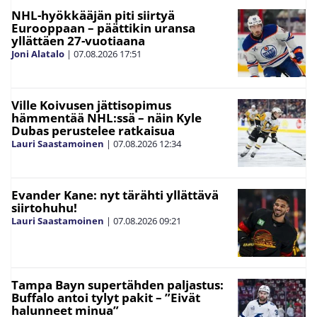
NHL-hyökkääjän piti siirtyä
Eurooppaan – päättikin uransa
yllättäen 27-vuotiaana
Joni Alatalo
|
07.08.2026
17:51
Ville Koivusen jättisopimus
hämmentää NHL:ssä – näin Kyle
Dubas perustelee ratkaisua
Lauri Saastamoinen
|
07.08.2026
12:34
Evander Kane: nyt tärähti yllättävä
siirtohuhu!
Lauri Saastamoinen
|
07.08.2026
09:21
Tampa Bayn supertähden paljastus:
Buffalo antoi tylyt pakit – ”Eivät
halunneet minua”