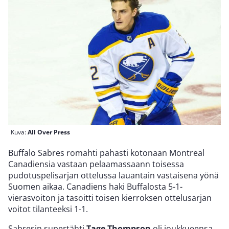
Kuva:
All Over Press
Buffalo Sabres romahti pahasti kotonaan Montreal
Canadiensia vastaan pelaamassaann toisessa
pudotuspelisarjan ottelussa lauantain vastaisena yönä
Suomen aikaa. Canadiens haki Buffalosta 5-1-
vierasvoiton ja tasoitti toisen kierroksen ottelusarjan
voitot tilanteeksi 1-1.
Sabresin supertähti
Tage Thompson
oli joukkueensa