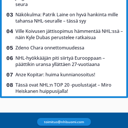
seura
Näkökulma: Patrik Laine on hyvä hankinta mille
tahansa NHL-seuralle – tässä syy
Ville Koivusen jättisopimus hämmentää NHL:ssä –
näin Kyle Dubas perustelee ratkaisua
Zdeno Chara onnettomuudessa
NHL-hyökkääjän piti siirtyä Eurooppaan –
päättikin uransa yllättäen 27-vuotiaana
Anze Kopitar: huima kunnianosoitus!
Tässä ovat NHL:n TOP 20 -puolustajat – Miro
Heiskanen huippusijalla!
toimitus@nhlsuomi.com