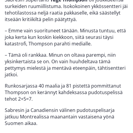
surkeiden ruumiillistuma. Isokokoinen ykkössentteri jäi
tehotilastossa neljä raatia pakkaselle, eikä säästellyt
itseään kritiikiltä pelin päätyttyä.
– Emme vain suorituneet tänään. Minusta tuntuu, että
joka kerta kun koskin kiekkoon, siitä seurasi täysi
katastrofi, Thompson parahti medialle.
– Tämä oli rankkaa. Minun on oltava parempi, niin
yksinkertaista se on. On vain huuhdeltava tämä
pettymys mielestä ja mentävä eteenpäin, tähtisentteri
jatkoi.
Runkosarjassa 40 maalia ja 81 pistettä pommittanut
Thompson on kerännyt kahdeksassa pudotuspelissä
tehot 2+5=7.
Sabresin ja Canadiensin välinen pudotuspelisarja
jatkuu Montrealissa maanantain vastaisena yönä
Suomen aikaa.