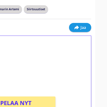
narin Artemi
Siirtouutiset
Jaa
ilmaiskierroksia ilman
osta Tuohi 1000 -peliin (arvo 0,20€ per
PELAA NYT