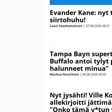
Evander Kane: nyt t
siirtohuhu!
Lauri Saastamoinen
|
07.08.2026
09:21
Tampa Bayn supert
Buffalo antoi tylyt 
halunneet minua”
Markus Nuutinen
|
06.08.2026
20:45
Nyt jysähti! Ville 
allekirjoitti jättim
”Onko tämä v*tun v