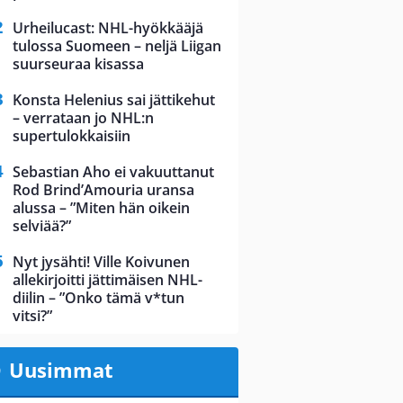
Urheilucast: NHL-hyökkääjä
tulossa Suomeen – neljä Liigan
suurseuraa kisassa
Konsta Helenius sai jättikehut
– verrataan jo NHL:n
supertulokkaisiin
Sebastian Aho ei vakuuttanut
Rod Brind’Amouria uransa
alussa – ”Miten hän oikein
selviää?”
Nyt jysähti! Ville Koivunen
allekirjoitti jättimäisen NHL-
diilin – ”Onko tämä v*tun
vitsi?”
Uusimmat