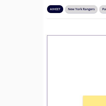
AIHEET
New York Rangers
Pa
1€ = 10€ arvosta 
kierrätystä!
Talleta 1€
Saat heti 50 ilmaiskierr
kierros)!
Ei kierrätysvaatimusta!