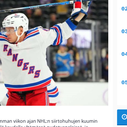
amman viikon ajan NHL:n siirtohuhujen kuumin