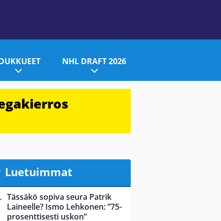
JOUKKUEET
NHL DRAFT 2026
egakierros
Luetuimmat
Tässäkö sopiva seura Patrik
Laineelle? Ismo Lehkonen: ”75-
prosenttisesti uskon”