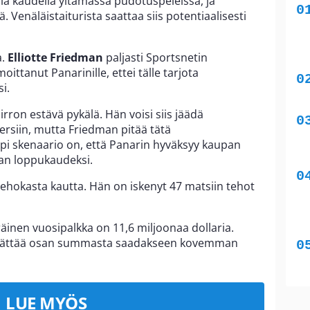
llä kaudella yltämässä pudotuspeleissä, ja
 Venäläistaiturista saattaa siis potentiaalisesti
a.
Elliotte Friedman
paljasti Sportsnetin
oittanut Panarinille, ettei tälle tarjota
i.
rron estävä pykälä. Hän voisi siis jäädä
rsiin, mutta Friedman pitää tätä
i skenaario on, että Panarin hyväksyy kaupan
an loppukaudeksi.
tehokasta kautta. Hän on iskenyt 47 matsiin tehot
inen vuosipalkka on 11,6 miljoonaa dollaria.
 pidättää osan summasta saadakseen kovemman
LUE MYÖS