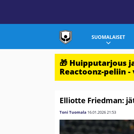
SUOMALAISET
🎁 Huipputarjous 
Reactoonz-peliin - 
Elliotte Friedman: jä
Toni Tuomala
16.01.2026
21:53