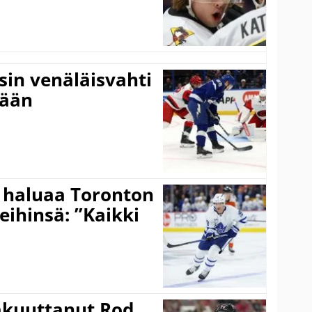
sin venäläisvahti
:ään
 haluaa Toronton
eihinsä: ”Kaikki
akuuttanut Rod