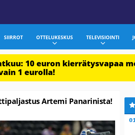
SIIRROT
OTTELUKESKUS
TELEVISIOINTI
jatkuu: 10 euron kierrätysvapaa m
vain 1 eurolla!
ttipaljastus Artemi Panarinista!