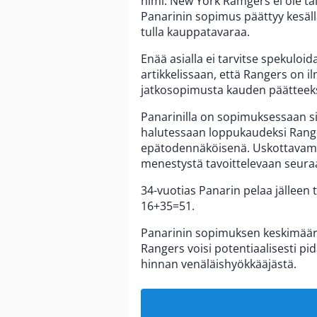
nimi. New York Ramgers ei ole tä
Panarinin sopimus päättyy kesällä.
tulla kauppatavaraa.
Enää asialla ei tarvitse spekuloid
artikkelissaan, että Rangers on ilm
jatkosopimusta kauden päätteeks
Panarinilla on sopimuksessaan sii
halutessaan loppukaudeksi Range
epätodennäköisenä. Uskottavamp
menestystä tavoittelevaan seura
34-vuotias Panarin pelaa jälleen 
16+35=51.
Panarinin sopimuksen keskimäärä
Rangers voisi potentiaalisesti
hinnan venäläishyökkääjästä.