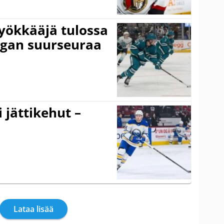
yökkääjä tulossa
igan suurseuraa
 jättikehut –
Lataa lisää