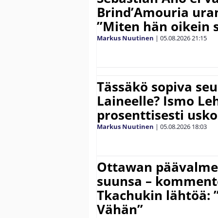
Brind’Amouria uran
”Miten hän oikein 
Markus Nuutinen
|
05.08.2026
21:15
Tässäkö sopiva seu
Laineelle? Ismo Le
prosenttisesti usk
Markus Nuutinen
|
05.08.2026
18:03
Ottawan päävalmen
suunsa – komment
Tkachukin lähtöä: 
Vähän”