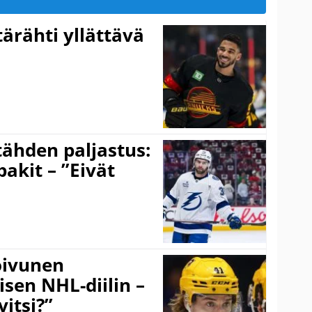
ärähti yllättävä
ähden paljastus:
pakit – ”Eivät
Koivunen
äisen NHL-diilin –
itsi?”