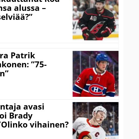
sa alussa –
selviää?”
ra Patrik
hkonen: ”75-
on”
taja avasi
oi Brady
”Olinko vihainen?