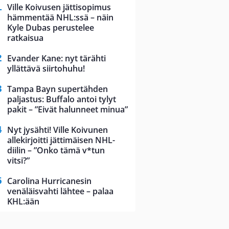
Ville Koivusen jättisopimus
hämmentää NHL:ssä – näin
Kyle Dubas perustelee
ratkaisua
Evander Kane: nyt tärähti
yllättävä siirtohuhu!
Tampa Bayn supertähden
paljastus: Buffalo antoi tylyt
pakit – ”Eivät halunneet minua”
Nyt jysähti! Ville Koivunen
allekirjoitti jättimäisen NHL-
diilin – ”Onko tämä v*tun
vitsi?”
Carolina Hurricanesin
venäläisvahti lähtee – palaa
KHL:ään