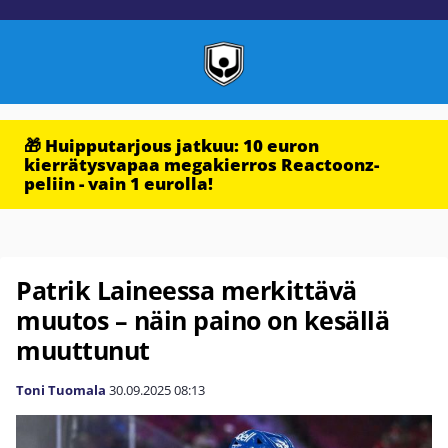
🎁 Huipputarjous jatkuu: 10 euron
kierrätysvapaa megakierros Reactoonz-
peliin - vain 1 eurolla!
Patrik Laineessa merkittävä
muutos – näin paino on kesällä
muuttunut
Toni Tuomala
30.09.2025
08:13