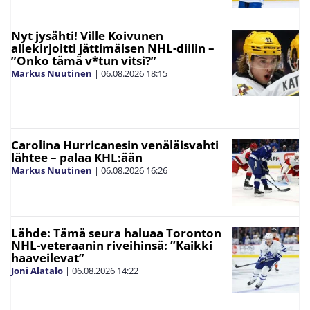
Nyt jysähti! Ville Koivunen
allekirjoitti jättimäisen NHL-diilin –
”Onko tämä v*tun vitsi?”
Markus Nuutinen
|
06.08.2026
18:15
Carolina Hurricanesin venäläisvahti
lähtee – palaa KHL:ään
Markus Nuutinen
|
06.08.2026
16:26
Lähde: Tämä seura haluaa Toronton
NHL-veteraanin riveihinsä: ”Kaikki
haaveilevat”
Joni Alatalo
|
06.08.2026
14:22