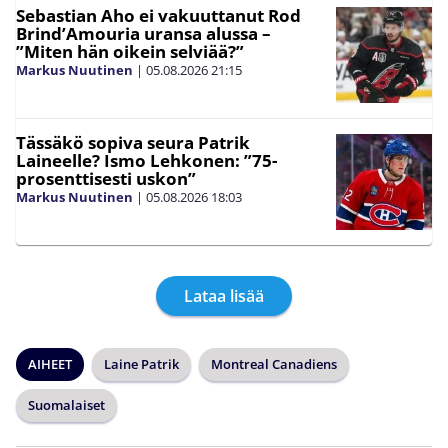
Sebastian Aho ei vakuuttanut Rod
Brind’Amouria uransa alussa –
”Miten hän oikein selviää?”
Markus Nuutinen
|
05.08.2026
21:15
Tässäkö sopiva seura Patrik
Laineelle? Ismo Lehkonen: ”75-
prosenttisesti uskon”
Markus Nuutinen
|
05.08.2026
18:03
Lataa lisää
AIHEET
Laine Patrik
Montreal Canadiens
Suomalaiset