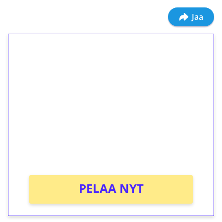
Jaa
1€ = 10€ arvosta
ilmaiskierroksia ilman
kierrätystä!
Talleta 1€
Saat heti 50 ilmaiskierrosta Tuohi 1000 -
peliin (arvo 0,20€ per kierros)!
Ei kierrätysvaatimusta!
PELAA NYT