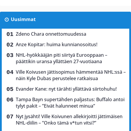
Uusimmat
Zdeno Chara onnettomuudessa
Anze Kopitar: huima kunnianosoitus!
NHL-hyökkääjän piti siirtyä Eurooppaan –
päättikin uransa yllättäen 27-vuotiaana
Ville Koivusen jättisopimus hämmentää NHL:ssä –
näin Kyle Dubas perustelee ratkaisua
Evander Kane: nyt tärähti yllättävä siirtohuhu!
Tampa Bayn supertähden paljastus: Buffalo antoi
tylyt pakit – ”Eivät halunneet minua”
Nyt jysähti! Ville Koivunen allekirjoitti jättimäisen
NHL-diilin – ”Onko tämä v*tun vitsi?”