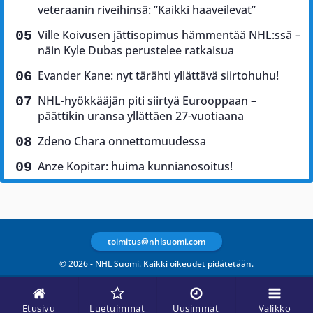
veteraanin riveihinsä: ”Kaikki haaveilevat”
Ville Koivusen jättisopimus hämmentää NHL:ssä –
näin Kyle Dubas perustelee ratkaisua
Evander Kane: nyt tärähti yllättävä siirtohuhu!
NHL-hyökkääjän piti siirtyä Eurooppaan –
päättikin uransa yllättäen 27-vuotiaana
Zdeno Chara onnettomuudessa
Anze Kopitar: huima kunnianosoitus!
toimitus@nhlsuomi.com
© 2026 - NHL Suomi. Kaikki oikeudet pidätetään.
Etusivu
Luetuimmat
Uusimmat
Valikko