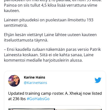
Painoa on siis tullut 4,5 kiloa lisää verrattuna viime
kauteen.
Laineen pituudeksi on puolestaan ilmoitettu 193
senttimetriä.
Ehjän kesän viettänyt Laine lähtee uuteen kauteen
itseluottamusta täynnä.
– Ensi kaudella
tullaan
näkemään paras versio Patrik
Laineesta koskaan. Siitä ei ole kahta sanaa, Laine
kommentoi medialle harjoitusleirin alussa.
Karine Hains
@KarineHains
Updated training camp roster. A. Xhekaj now listed
at 236 lbs
#GoHabsGo