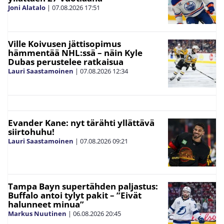
Joni Alatalo
|
07.08.2026
17:51
Ville Koivusen jättisopimus
hämmentää NHL:ssä – näin Kyle
Dubas perustelee ratkaisua
Lauri Saastamoinen
|
07.08.2026
12:34
Evander Kane: nyt tärähti yllättävä
siirtohuhu!
Lauri Saastamoinen
|
07.08.2026
09:21
Tampa Bayn supertähden paljastus:
Buffalo antoi tylyt pakit – ”Eivät
halunneet minua”
Markus Nuutinen
|
06.08.2026
20:45