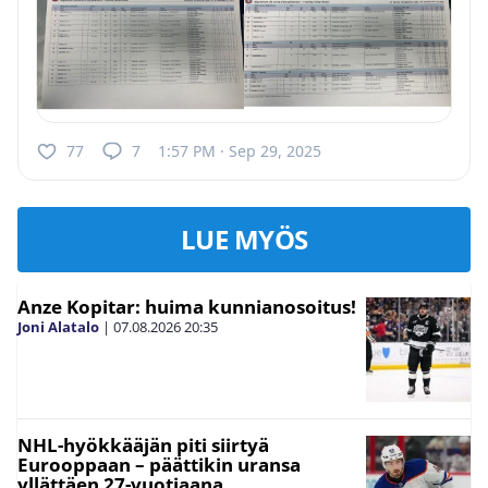
77
7
1:57 PM · Sep 29, 2025
LUE MYÖS
Anze Kopitar: huima kunnianosoitus!
Joni Alatalo
|
07.08.2026
20:35
NHL-hyökkääjän piti siirtyä
Eurooppaan – päättikin uransa
yllättäen 27-vuotiaana