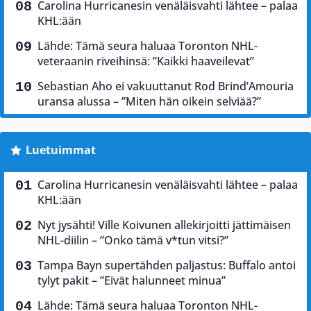
Carolina Hurricanesin venäläisvahti lähtee – palaa
KHL:ään
Lähde: Tämä seura haluaa Toronton NHL-
veteraanin riveihinsä: ”Kaikki haaveilevat”
Sebastian Aho ei vakuuttanut Rod Brind’Amouria
uransa alussa – ”Miten hän oikein selviää?”
Luetuimmat
Carolina Hurricanesin venäläisvahti lähtee – palaa
KHL:ään
Nyt jysähti! Ville Koivunen allekirjoitti jättimäisen
NHL-diilin – ”Onko tämä v*tun vitsi?”
Tampa Bayn supertähden paljastus: Buffalo antoi
tylyt pakit – ”Eivät halunneet minua”
Lähde: Tämä seura haluaa Toronton NHL-