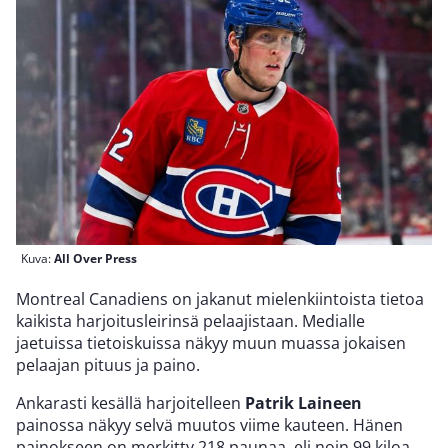
Kuva:
All Over Press
Montreal Canadiens on jakanut mielenkiintoista tietoa
kaikista harjoitusleirinsä pelaajistaan. Medialle
jaetuissa tietoiskuissa näkyy muun muassa jokaisen
pelaajan pituus ja paino.
Ankarasti kesällä harjoitelleen
Patrik Laineen
painossa näkyy selvä muutos viime kauteen. Hänen
painokseen on merkitty 218 paunaa, eli noin 99 kiloa.