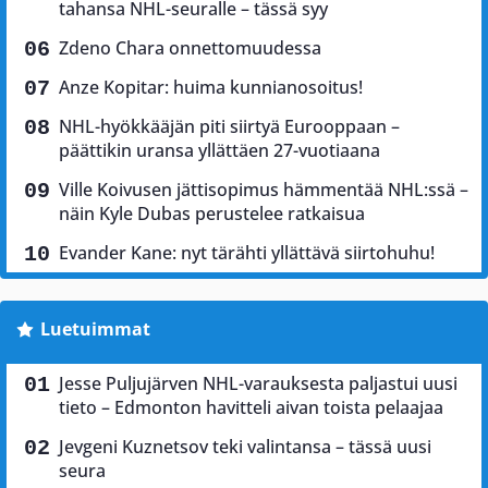
tahansa NHL-seuralle – tässä syy
Zdeno Chara onnettomuudessa
Anze Kopitar: huima kunnianosoitus!
NHL-hyökkääjän piti siirtyä Eurooppaan –
päättikin uransa yllättäen 27-vuotiaana
Ville Koivusen jättisopimus hämmentää NHL:ssä –
näin Kyle Dubas perustelee ratkaisua
Evander Kane: nyt tärähti yllättävä siirtohuhu!
Luetuimmat
Jesse Puljujärven NHL-varauksesta paljastui uusi
tieto – Edmonton havitteli aivan toista pelaajaa
Jevgeni Kuznetsov teki valintansa – tässä uusi
seura