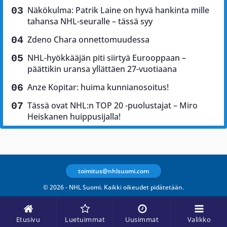
Näkökulma: Patrik Laine on hyvä hankinta mille
tahansa NHL-seuralle – tässä syy
Zdeno Chara onnettomuudessa
NHL-hyökkääjän piti siirtyä Eurooppaan –
päättikin uransa yllättäen 27-vuotiaana
Anze Kopitar: huima kunnianosoitus!
Tässä ovat NHL:n TOP 20 -puolustajat – Miro
Heiskanen huippusijalla!
toimitus@nhlsuomi.com
© 2026 - NHL Suomi. Kaikki oikeudet pidätetään.
Etusivu
Luetuimmat
Uusimmat
Valikko