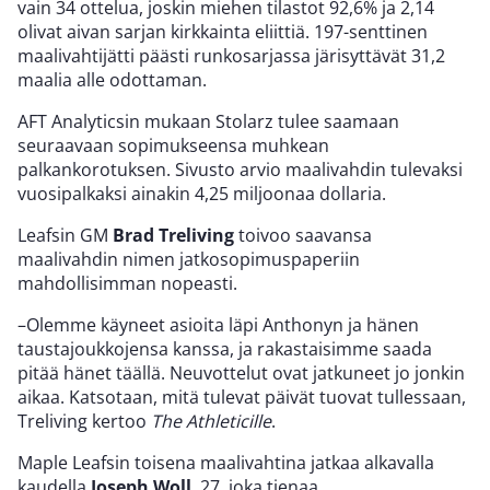
vain 34 ottelua, joskin miehen tilastot 92,6% ja 2,14
olivat aivan sarjan kirkkainta eliittiä. 197-senttinen
maalivahtijätti päästi runkosarjassa järisyttävät 31,2
maalia alle odottaman.
AFT Analyticsin mukaan Stolarz tulee saamaan
seuraavaan sopimukseensa muhkean
palkankorotuksen. Sivusto arvio maalivahdin tulevaksi
vuosipalkaksi ainakin 4,25 miljoonaa dollaria.
Leafsin GM
Brad Treliving
toivoo saavansa
maalivahdin nimen jatkosopimuspaperiin
mahdollisimman nopeasti.
–Olemme käyneet asioita läpi Anthonyn ja hänen
taustajoukkojensa kanssa, ja rakastaisimme saada
pitää hänet täällä. Neuvottelut ovat jatkuneet jo jonkin
aikaa. Katsotaan, mitä tulevat päivät tuovat tullessaan,
Treliving kertoo
The Athleticille
.
Maple Leafsin toisena maalivahtina jatkaa alkavalla
kaudella
Joseph Woll
, 27, joka tienaa