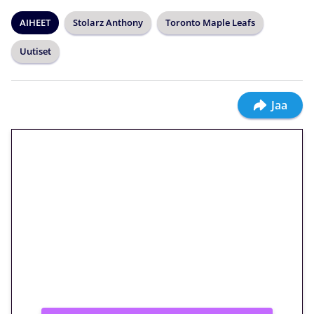
AIHEET
Stolarz Anthony
Toronto Maple Leafs
Uutiset
Jaa
🎁 Huipputarjous jatkuu: 10
euron kierrätysvapaa
megakierros Reactoonz-
peliin – vain 1 eurolla!
Peli: Reactoonz
Vain uusille asiakkaille!