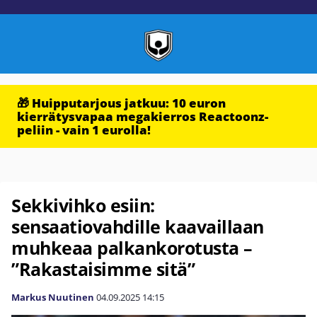
🎁 Huipputarjous jatkuu: 10 euron
kierrätysvapaa megakierros Reactoonz-
peliin - vain 1 eurolla!
Sekkivihko esiin:
sensaatiovahdille kaavaillaan
muhkeaa palkankorotusta –
”Rakastaisimme sitä”
Markus Nuutinen
04.09.2025
14:15