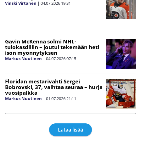
Vinski Virtanen
|
04.07.2026
19:31
Gavin McKenna solmi NHL-
tulokasdiilin – joutui tekemään heti
ison myönnytyksen
Markus Nuutinen
|
04.07.2026
07:15
Floridan mestarivahti Sergei
Bobrovski, 37, vaihtaa seuraa – hurja
vuosipalkka
Markus Nuutinen
|
01.07.2026
21:11
Lataa lisää