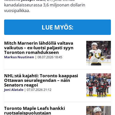
kanadalaisseurassa 3,6 miljoonan dollarin
vuosipalkkaa.
LUE MYÖS:
Mitch Marnerin lähdöllä valtava
vaikutus – ex-luotsi paljasti syyn
Toronton romahdukseen
Markus Nuutinen
|
08.07.2026
18:45
NHL:stä kajahti: Toronto kaappasi
Ottawan seuralegendan – näin
Senators reagoi
Joni Alatalo
|
07.07.2026
21:12
Toronto Maple Leafs hankki
ruotsalaispuolustajan