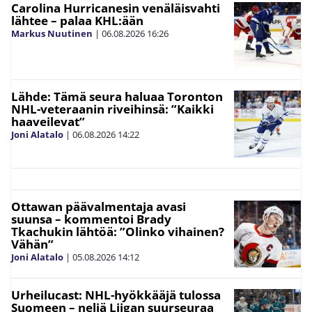
Carolina Hurricanesin venäläisvahti
lähtee – palaa KHL:ään
Markus Nuutinen
|
06.08.2026
16:26
Lähde: Tämä seura haluaa Toronton
NHL-veteraanin riveihinsä: ”Kaikki
haaveilevat”
Joni Alatalo
|
06.08.2026
14:22
Ottawan päävalmentaja avasi
suunsa – kommentoi Brady
Tkachukin lähtöä: ”Olinko vihainen?
Vähän”
Joni Alatalo
|
05.08.2026
14:12
Urheilucast: NHL-hyökkääjä tulossa
Suomeen – neljä Liigan suurseuraa