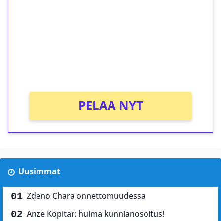
kierrätystä!
Talleta 1€
Saat heti 50 ilmaiskierrosta Tuohi 1000 -
peliin (arvo 0,20€ per kierros)!
Ei kierrätysvaatimusta!
PELAA NYT
Uusimmat
Zdeno Chara onnettomuudessa
Anze Kopitar: huima kunnianosoitus!