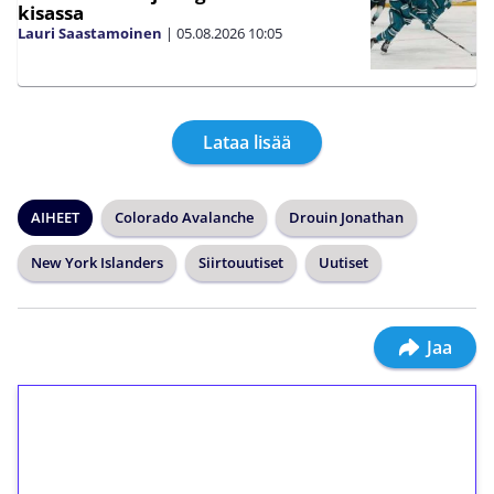
kisassa
Lauri Saastamoinen
|
05.08.2026
10:05
Lataa lisää
AIHEET
Colorado Avalanche
Drouin Jonathan
New York Islanders
Siirtouutiset
Uutiset
Jaa
1€ = 10€ arvosta
ilmaiskierroksia ilman