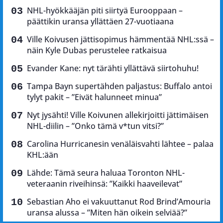
NHL-hyökkääjän piti siirtyä Eurooppaan –
päättikin uransa yllättäen 27-vuotiaana
Ville Koivusen jättisopimus hämmentää NHL:ssä –
näin Kyle Dubas perustelee ratkaisua
Evander Kane: nyt tärähti yllättävä siirtohuhu!
Tampa Bayn supertähden paljastus: Buffalo antoi
tylyt pakit – ”Eivät halunneet minua”
Nyt jysähti! Ville Koivunen allekirjoitti jättimäisen
NHL-diilin – ”Onko tämä v*tun vitsi?”
Carolina Hurricanesin venäläisvahti lähtee – palaa
KHL:ään
Lähde: Tämä seura haluaa Toronton NHL-
veteraanin riveihinsä: ”Kaikki haaveilevat”
Sebastian Aho ei vakuuttanut Rod Brind’Amouria
uransa alussa – ”Miten hän oikein selviää?”