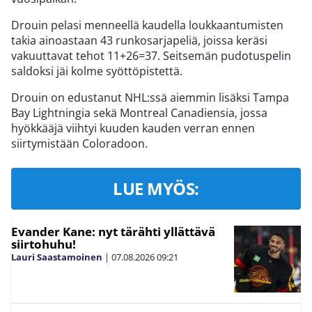
Drouin pelasi menneellä kaudella loukkaantumisten
takia ainoastaan 43 runkosarjapeliä, joissa keräsi
vakuuttavat tehot 11+26=37. Seitsemän pudotuspelin
saldoksi jäi kolme syöttöpistettä.
Drouin on edustanut NHL:ssä aiemmin lisäksi Tampa
Bay Lightningia sekä Montreal Canadiensia, jossa
hyökkääjä viihtyi kuuden kauden verran ennen
siirtymistään Coloradoon.
LUE MYÖS:
Evander Kane: nyt tärähti yllättävä
siirtohuhu!
Lauri Saastamoinen
|
07.08.2026
09:21