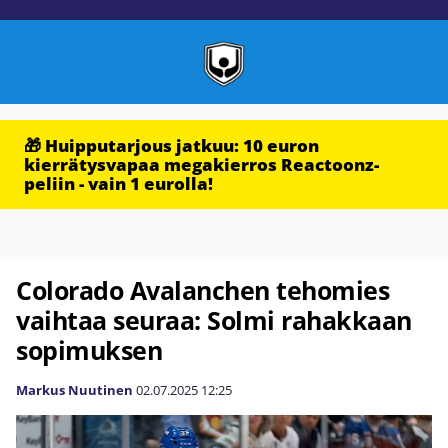
🎁 Huipputarjous jatkuu: 10 euron
kierrätysvapaa megakierros Reactoonz-
peliin - vain 1 eurolla!
Colorado Avalanchen tehomies
vaihtaa seuraa: Solmi rahakkaan
sopimuksen
Markus Nuutinen
02.07.2025
12:25