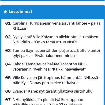
Luetuimmat
Carolina Hurricanesin venäläisvahti lähtee – palaa
KHL:ään
Nyt jysähti! Ville Koivunen allekirjoitti jättimäisen
NHL-diilin – ”Onko tämä v*tun vitsi?”
Tampa Bayn supertähden paljastus: Buffalo antoi
tylyt pakit – ”Eivät halunneet minua”
Lähde: Tämä seura haluaa Toronton NHL-
veteraanin riveihinsä: ”Kaikki haaveilevat”
Ville Koivusen jättisopimus hämmentää NHL:ssä –
näin Kyle Dubas perustelee ratkaisua
Evander Kane: nyt tärähti yllättävä siirtohuhu!
NHL-hyökkääjän piti siirtyä Eurooppaan –
päättikin uransa yllättäen 27-vuotiaana