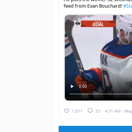
feed from Evan Bouchard!
#St
1,671
53
4:31 AM · May