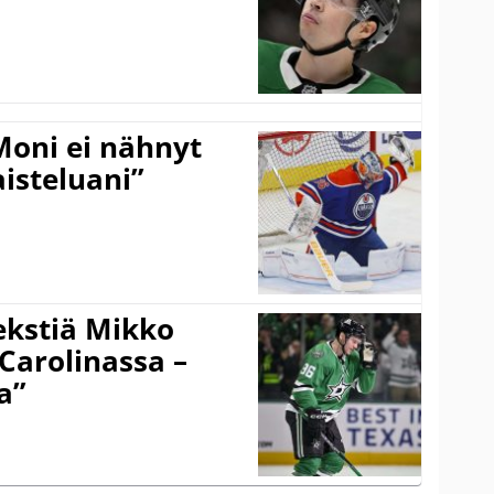
Moni ei nähnyt
isteluani”
tekstiä Mikko
 Carolinassa –
a”