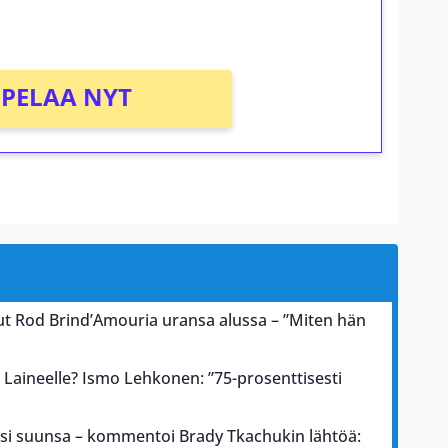
PELAA NYT
ut Rod Brind’Amouria uransa alussa – ”Miten hän
 Laineelle? Ismo Lehkonen: ”75-prosenttisesti
si suunsa – kommentoi Brady Tkachukin lähtöä: