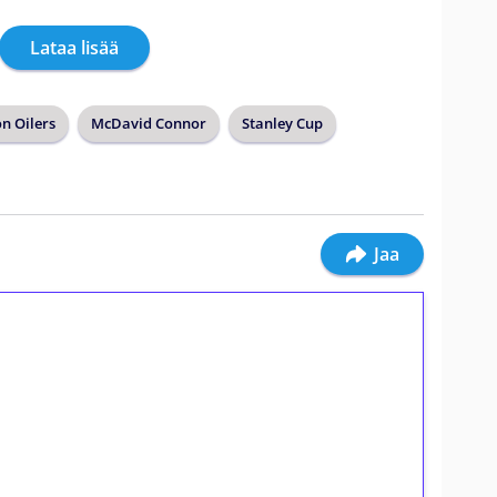
Lataa lisää
n Oilers
McDavid Connor
Stanley Cup
Jaa
ilmaiskierroksia ilman
osta Tuohi 1000 -peliin (arvo 0,20€ per