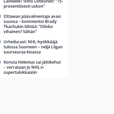
Laineelle? Ismo Lehkonen: ”75-
prosenttisesti uskon”
Ottawan päävalmentaja avasi
suunsa – kommentoi Brady
Tkachukin lähtöä: ”Olinko
vihainen? Vähän”
Urheilucast: NHL-hyökkääjä
tulossa Suomeen – neljä Liigan
suurseuraa kisassa
Konsta Helenius sai jättikehut
– verrataan jo NHL:n
supertulokkaisiin