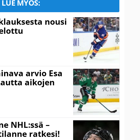
LUE MYÖS:
klauksesta nousi
elottu
inava arvio Esa
 kautta aikojen
ne NHL:ssä –
ilanne ratkesi!