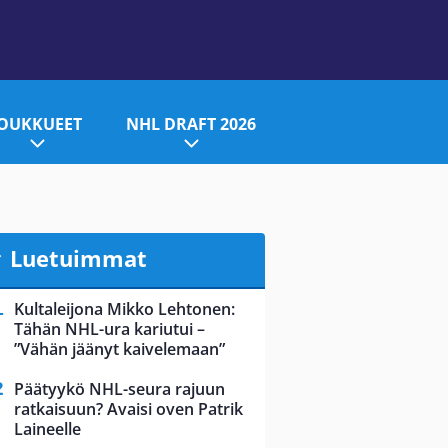
JOUKKUEET
NHL DRAFT 2026
Luetuimmat
Kultaleijona Mikko Lehtonen:
Tähän NHL-ura kariutui –
”Vähän jäänyt kaivelemaan”
Päätyykö NHL-seura rajuun
ratkaisuun? Avaisi oven Patrik
Laineelle