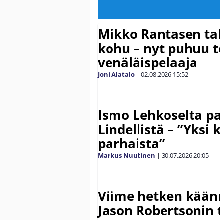
Mikko Rantasen ta
kohu – nyt puhuu t
venäläispelaaja
Joni Alatalo
|
02.08.2026
15:52
Ismo Lehkoselta pa
Lindellistä – ”Yksi
parhaista”
Markus Nuutinen
|
30.07.2026
20:05
Viime hetken kään
Jason Robertsonin t