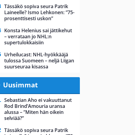
Tässäkö sopiva seura Patrik
Laineelle? Ismo Lehkonen: ”75-
prosenttisesti uskon”
Konsta Helenius sai jättikehut
– verrataan jo NHL:n
supertulokkaisiin
Urheilucast: NHL-hyökkääjä
tulossa Suomeen – neljä Liigan
suurseuraa kisassa
Uusimmat
Sebastian Aho ei vakuuttanut
Rod Brind’Amouria uransa
alussa – ”Miten hän oikein
selviää?”
Tässäkö sopiva seura Patrik