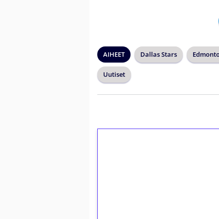
AIHEET
Dallas Stars
Edmonto
Uutiset
1€ = 10€ arvosta 
kierrätystä!
Talleta 1€
Saat heti 50 ilmaiskierr
kierros)!