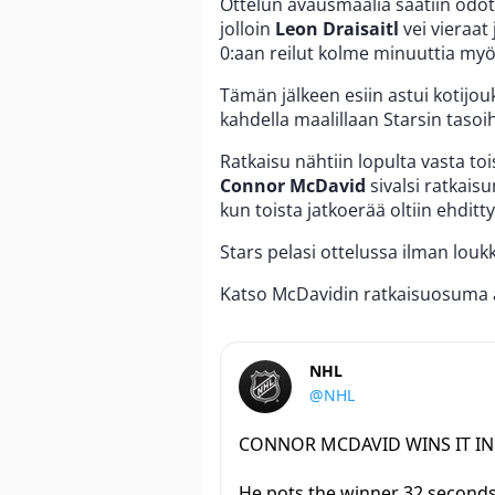
Ottelun avausmaalia saatiin odote
jolloin
Leon Draisaitl
vei vieraat
0:aan reilut kolme minuuttia m
Tämän jälkeen esiin astui kotijo
kahdella maalillaan Starsin tasoih
Ratkaisu nähtiin lopulta vasta to
Connor McDavid
sivalsi ratkais
kun toista jatkoerää oltiin ehditt
Stars pelasi ottelussa ilman lou
Katso McDavidin ratkaisuosuma al
NHL
@NHL
CONNOR MCDAVID WINS IT I
He pots the winner 32 seconds 