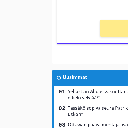
Ei kierrätysvaatimusta!
Uusimmat
Sebastian Aho ei vakuuttan
oikein selviää?”
Tässäkö sopiva seura Patrik
uskon”
Ottawan päävalmentaja ava