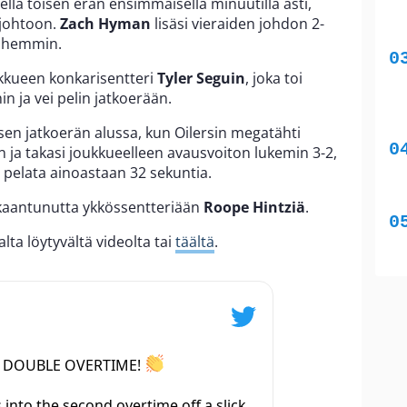
lla toisen erän ensimmäisellä minuutilla asti,
 johtoon.
Zach Hyman
lisäsi vieraiden johdon 2-
yöhemmin.
ukkueen konkarisentteri
Tyler Seguin
, joka toi
in ja vei pelin jatkoerään.
isen jatkoerän alussa, kun Oilersin megatähti
un ja takasi joukkueelleen avausvoiton lukemin 3-2,
y pelata ainoastaan 32 sekuntia.
kkaantunutta ykkössentteriään
Roope Hintziä
.
ta löytyvältä videolta tai
täältä
.
N DOUBLE OVERTIME!
into the second overtime off a slick