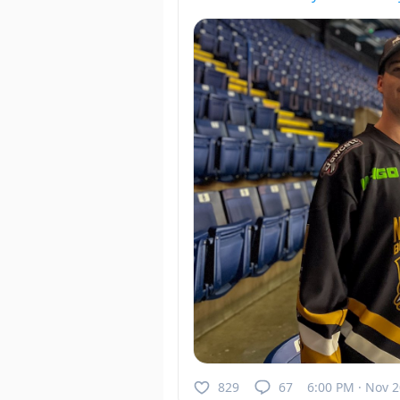
829
67
6:00 PM · Nov 2