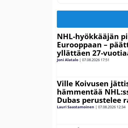
NHL-hyökkääjän pit
Eurooppaan – päätt
yllättäen 27-vuoti
Joni Alatalo
|
07.08.2026
17:51
Ville Koivusen jätt
hämmentää NHL:ssä
Dubas perustelee r
Lauri Saastamoinen
|
07.08.2026
12:34