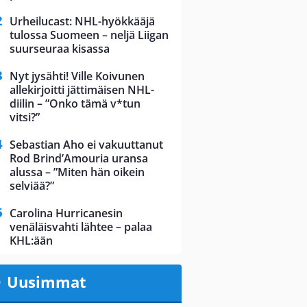
Urheilucast: NHL-hyökkääjä
tulossa Suomeen – neljä Liigan
suurseuraa kisassa
Nyt jysähti! Ville Koivunen
allekirjoitti jättimäisen NHL-
diilin – ”Onko tämä v*tun
vitsi?”
Sebastian Aho ei vakuuttanut
Rod Brind’Amouria uransa
alussa – ”Miten hän oikein
selviää?”
Carolina Hurricanesin
venäläisvahti lähtee – palaa
KHL:ään
Uusimmat