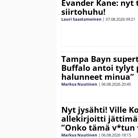
Evander Kane: nyt t
siirtohuhu!
Lauri Saastamoinen
|
07.08.2026
09:21
Tampa Bayn supert
Buffalo antoi tylyt 
halunneet minua”
Markus Nuutinen
|
06.08.2026
20:45
Nyt jysähti! Ville 
allekirjoitti jättim
”Onko tämä v*tun v
Markus Nuutinen
|
06.08.2026
18:15