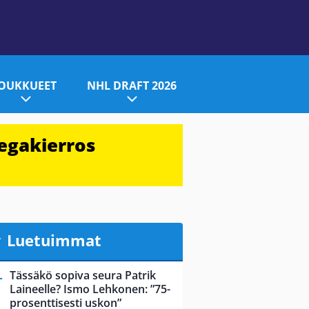
JOUKKUEET
NHL DRAFT 2026
egakierros
Luetuimmat
Tässäkö sopiva seura Patrik
Laineelle? Ismo Lehkonen: ”75-
prosenttisesti uskon”