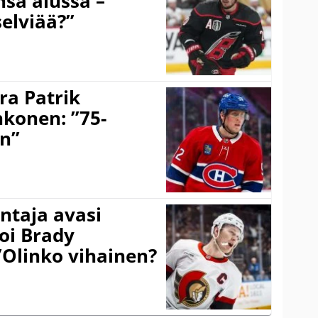
sa alussa –
selviää?”
ra Patrik
hkonen: ”75-
on”
taja avasi
oi Brady
”Olinko vihainen?