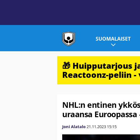
SUOMALAISET
🎁 Huipputarjous 
Reactoonz-peliin - 
NHL:n entinen ykkös
uraansa Euroopassa –
Joni Alatalo
21.11.2023
15:15