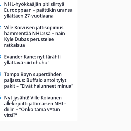
NHL-hyökkääjän piti siirtyä
Eurooppaan – päättikin uransa
yllättäen 27-vuotiaana
Ville Koivusen jättisopimus
hämmentää NHL:ssä – näin
Kyle Dubas perustelee
ratkaisua
Evander Kane: nyt tärähti
yllättävä siirtohuhu!
Tampa Bayn supertähden
paljastus: Buffalo antoi tylyt
pakit – ”Eivät halunneet minua”
Nyt jysähti! Ville Koivunen
allekirjoitti jättimäisen NHL-
diilin – ”Onko tämä v*tun
vitsi?”