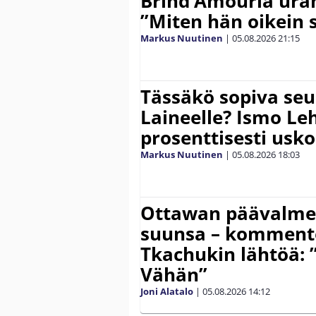
Brind’Amouria uran
”Miten hän oikein 
Markus Nuutinen
|
05.08.2026
21:15
Tässäkö sopiva seu
Laineelle? Ismo Le
prosenttisesti usk
Markus Nuutinen
|
05.08.2026
18:03
Ottawan päävalmen
suunsa – komment
Tkachukin lähtöä: 
Vähän”
Joni Alatalo
|
05.08.2026
14:12