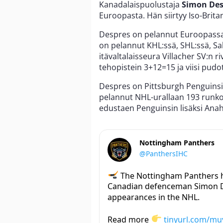
Kanadalaispuolustaja
Simon Des
Euroopasta. Hän siirtyy Iso-Brit
Despres on pelannut Euroopassa
on pelannut KHL:ssä, SHL:ssä, Sa
itävaltalaisseura Villacher SV:n r
tehopistein 3+12=15 ja viisi pudot
Despres on Pittsburgh Penguinsin
pelannut NHL-urallaan 193 runko
edustaen Penguinsin lisäksi Ana
Nottingham Panthers
@PanthersIHC
The Nottingham Panthers h
Canadian defenceman Simon 
appearances in the NHL.
Read more
tinyurl.com/mu