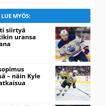
LUE MYÖS:
i siirtyä
ikin uransa
aana
isopimus
 – näin Kyle
atkaisua