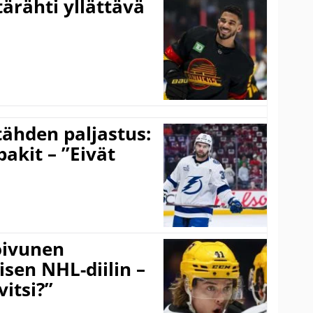
ärähti yllättävä
ähden paljastus:
pakit – ”Eivät
Koivunen
äisen NHL-diilin –
itsi?”