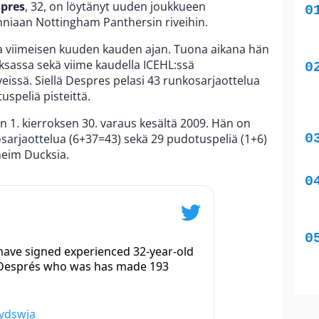
pres
, 32, on löytänyt uuden joukkueen
anniaan Nottingham Panthersin riveihin.
 viimeisen kuuden kauden ajan. Tuona aikana hän
ksassa sekä viime kaudella ICEHL:ssä
iveissä. Siellä Despres pelasi 43 runkosarjaottelua
uspeliä pisteittä.
 1. kierroksen 30. varaus kesältä 2009. Hän on
sarjaottelua (6+37=43) sekä 29 pudotuspeliä (1+6)
heim Ducksia.
ave signed experienced 32-year-old
Després who was has made 193
ydswja