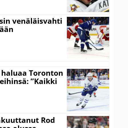
sin venäläisvahti
:ään
 haluaa Toronton
eihinsä: ”Kaikki
akuuttanut Rod