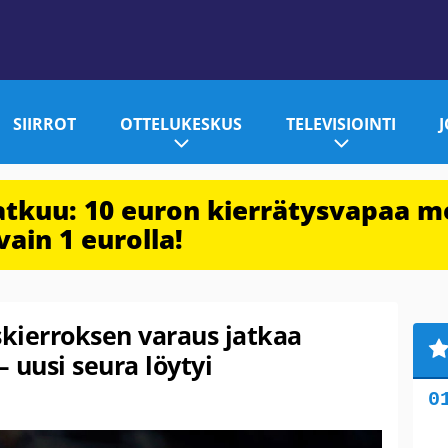
SIIRROT
OTTELUKESKUS
TELEVISIOINTI
jatkuu: 10 euron kierrätysvapaa m
vain 1 eurolla!
kierroksen varaus jatkaa
 uusi seura löytyi