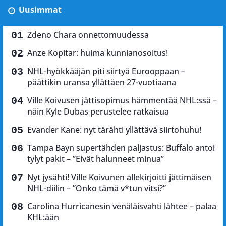
Uusimmat
Zdeno Chara onnettomuudessa
Anze Kopitar: huima kunnianosoitus!
NHL-hyökkääjän piti siirtyä Eurooppaan –
päättikin uransa yllättäen 27-vuotiaana
Ville Koivusen jättisopimus hämmentää NHL:ssä –
näin Kyle Dubas perustelee ratkaisua
Evander Kane: nyt tärähti yllättävä siirtohuhu!
Tampa Bayn supertähden paljastus: Buffalo antoi
tylyt pakit – ”Eivät halunneet minua”
Nyt jysähti! Ville Koivunen allekirjoitti jättimäisen
NHL-diilin – ”Onko tämä v*tun vitsi?”
Carolina Hurricanesin venäläisvahti lähtee – palaa
KHL:ään