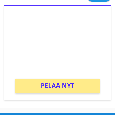
1€ = 10€ arvosta
ilmaiskierroksia ilman
kierrätystä!
Talleta 1€
Saat heti 50 ilmaiskierrosta Tuohi 1000 -
peliin (arvo 0,20€ per kierros)!
Ei kierrätysvaatimusta!
PELAA NYT