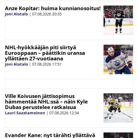
Anze Kopitar: huima kunnianosoitus!
Joni Alatalo
|
07.08.2026
20:35
NHL-hyökkääjän piti siirtyä
Eurooppaan – päättikin uransa
yllättäen 27-vuotiaana
Joni Alatalo
|
07.08.2026
17:51
Ville Koivusen jättisopimus
hämmentää NHL:ssä – näin Kyle
Dubas perustelee ratkaisua
Lauri Saastamoinen
|
07.08.2026
12:34
Evander Kane: nyt tärähti yllättävä