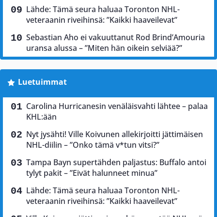
Lähde: Tämä seura haluaa Toronton NHL-
veteraanin riveihinsä: ”Kaikki haaveilevat”
Sebastian Aho ei vakuuttanut Rod Brind’Amouria
uransa alussa – ”Miten hän oikein selviää?”
Luetuimmat
Carolina Hurricanesin venäläisvahti lähtee – palaa
KHL:ään
Nyt jysähti! Ville Koivunen allekirjoitti jättimäisen
NHL-diilin – ”Onko tämä v*tun vitsi?”
Tampa Bayn supertähden paljastus: Buffalo antoi
tylyt pakit – ”Eivät halunneet minua”
Lähde: Tämä seura haluaa Toronton NHL-
veteraanin riveihinsä: ”Kaikki haaveilevat”