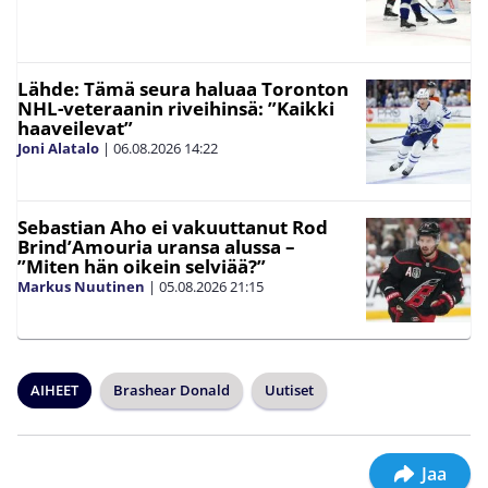
Lähde: Tämä seura haluaa Toronton
NHL-veteraanin riveihinsä: ”Kaikki
haaveilevat”
Joni Alatalo
|
06.08.2026
14:22
Sebastian Aho ei vakuuttanut Rod
Brind’Amouria uransa alussa –
”Miten hän oikein selviää?”
Markus Nuutinen
|
05.08.2026
21:15
AIHEET
Brashear Donald
Uutiset
Jaa