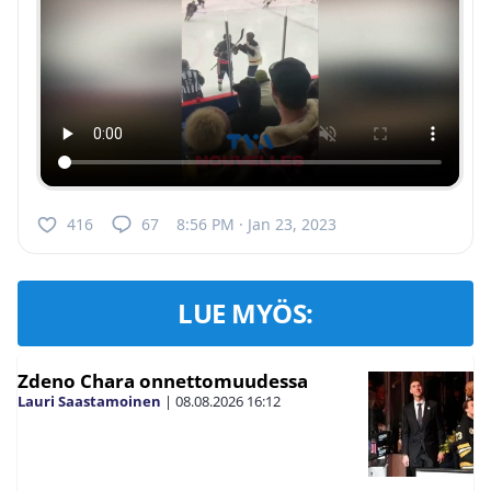
416
67
8:56 PM · Jan 23, 2023
LUE MYÖS:
Zdeno Chara onnettomuudessa
Lauri Saastamoinen
|
08.08.2026
16:12