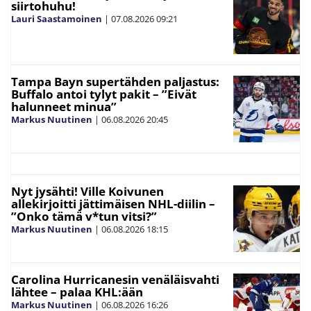
siirtohuhu!
Lauri Saastamoinen
|
07.08.2026
09:21
Tampa Bayn supertähden paljastus:
Buffalo antoi tylyt pakit – ”Eivät
halunneet minua”
Markus Nuutinen
|
06.08.2026
20:45
Nyt jysähti! Ville Koivunen
allekirjoitti jättimäisen NHL-diilin –
”Onko tämä v*tun vitsi?”
Markus Nuutinen
|
06.08.2026
18:15
Carolina Hurricanesin venäläisvahti
lähtee – palaa KHL:ään
Markus Nuutinen
|
06.08.2026
16:26