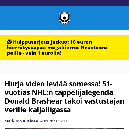
🎁 Huipputarjous jatkuu: 10 euron
kierrätysvapaa megakierros Reactoonz-
peliin - vain 1 eurolla!
Hurja video leviää somessa! 51-
vuotias NHL:n tappelijalegenda
Donald Brashear takoi vastustajan
verille kaljaliigassa
Markus Nuutinen
24.01.2023
15:30