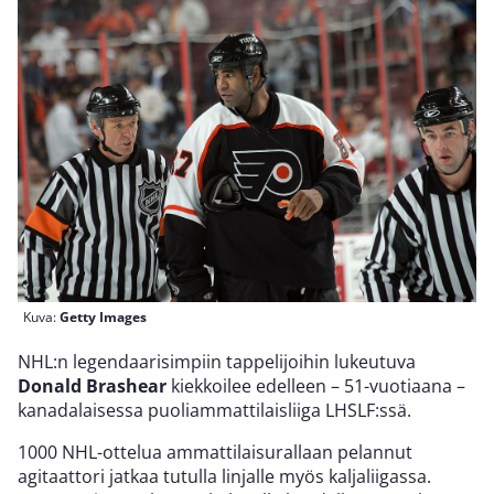
Kuva:
Getty Images
NHL:n legendaarisimpiin tappelijoihin lukeutuva
Donald Brashear
kiekkoilee edelleen – 51-vuotiaana –
kanadalaisessa puoliammattilaisliiga LHSLF:ssä.
1000 NHL-ottelua ammattilaisurallaan pelannut
agitaattori jatkaa tutulla linjalle myös kaljaliigassa.