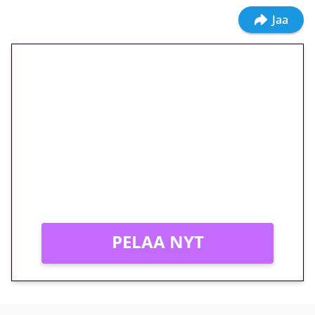
Jaa
🎁 Huipputarjous jatkuu: 10
euron kierrätysvapaa
megakierros Reactoonz-
peliin – vain 1 eurolla!
Peli: Reactoonz
Vain uusille asiakkaille!
PELAA NYT