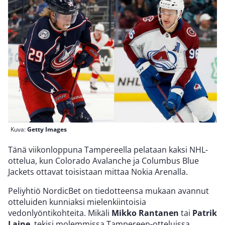
Kuva:
Getty Images
Tänä viikonloppuna Tampereella pelataan kaksi NHL-
ottelua, kun Colorado Avalanche ja Columbus Blue
Jackets ottavat toisistaan mittaa Nokia Arenalla.
Peliyhtiö NordicBet on tiedotteensa mukaan avannut
otteluiden kunniaksi mielenkiintoisia
vedonlyöntikohteita. Mikäli
Mikko Rantanen
tai
Patrik
Laine
, tekisi molemmissa Tampereen-otteluissa