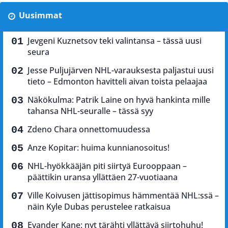
Uusimmat
Jevgeni Kuznetsov teki valintansa – tässä uusi
seura
Jesse Puljujärven NHL-varauksesta paljastui uusi
tieto – Edmonton havitteli aivan toista pelaajaa
Näkökulma: Patrik Laine on hyvä hankinta mille
tahansa NHL-seuralle – tässä syy
Zdeno Chara onnettomuudessa
Anze Kopitar: huima kunnianosoitus!
NHL-hyökkääjän piti siirtyä Eurooppaan –
päättikin uransa yllättäen 27-vuotiaana
Ville Koivusen jättisopimus hämmentää NHL:ssä –
näin Kyle Dubas perustelee ratkaisua
Evander Kane: nyt tärähti yllättävä siirtohuhu!