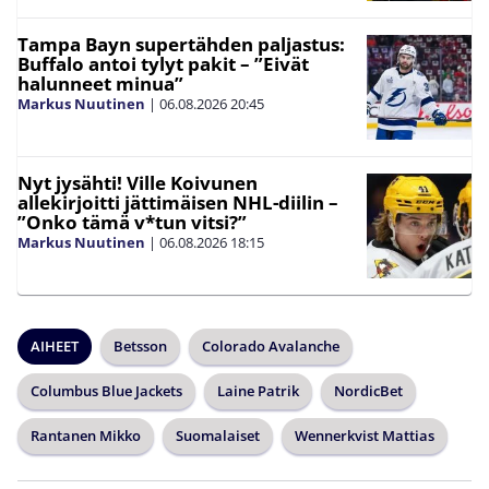
Tampa Bayn supertähden paljastus:
Buffalo antoi tylyt pakit – ”Eivät
halunneet minua”
Markus Nuutinen
|
06.08.2026
20:45
Nyt jysähti! Ville Koivunen
allekirjoitti jättimäisen NHL-diilin –
”Onko tämä v*tun vitsi?”
Markus Nuutinen
|
06.08.2026
18:15
AIHEET
Betsson
Colorado Avalanche
Columbus Blue Jackets
Laine Patrik
NordicBet
Rantanen Mikko
Suomalaiset
Wennerkvist Mattias