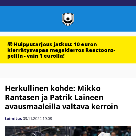
🎁 Huipputarjous jatkuu: 10 euron
kierrätysvapaa megakierros Reactoonz-
peliin - vain 1 eurolla!
Herkullinen kohde: Mikko
Rantasen ja Patrik Laineen
avausmaaleilla valtava kerroin
toimitus
03.11.2022
19:08