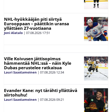
NHL-hyökkääjän piti siirtyä
Eurooppaan – päättikin uransa
yllättäen 27-vuotiaana
Joni Alatalo
|
07.08.2026
17:51
Ville Koivusen jättisopimus
hämmentää NHL:ssä – näin Kyle
Dubas perustelee ratkaisua
Lauri Saastamoinen
|
07.08.2026
12:34
Evander Kane: nyt tärähti yllättävä
siirtohuhu!
Lauri Saastamoinen
|
07.08.2026
09:21