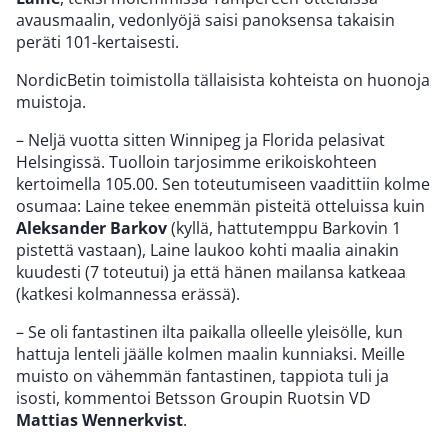
avausmaalin, vedonlyöjä saisi panoksensa takaisin
peräti 101-kertaisesti.
NordicBetin toimistolla tällaisista kohteista on huonoja
muistoja.
– Neljä vuotta sitten Winnipeg ja Florida pelasivat
Helsingissä. Tuolloin tarjosimme erikoiskohteen
kertoimella 105.00. Sen toteutumiseen vaadittiin kolme
osumaa: Laine tekee enemmän pisteitä otteluissa kuin
Aleksander
Barkov
(kyllä, hattutemppu Barkovin 1
pistettä vastaan), Laine laukoo kohti maalia ainakin
kuudesti (7 toteutui) ja että hänen mailansa katkeaa
(katkesi kolmannessa erässä).
– Se oli fantastinen ilta paikalla olleelle yleisölle, kun
hattuja lenteli jäälle kolmen maalin kunniaksi. Meille
muisto on vähemmän fantastinen, tappiota tuli ja
isosti, kommentoi Betsson Groupin Ruotsin VD
Mattias Wennerkvist
.