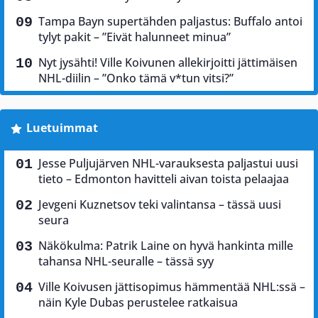
Tampa Bayn supertähden paljastus: Buffalo antoi
tylyt pakit – ”Eivät halunneet minua”
Nyt jysähti! Ville Koivunen allekirjoitti jättimäisen
NHL-diilin – ”Onko tämä v*tun vitsi?”
Luetuimmat
Jesse Puljujärven NHL-varauksesta paljastui uusi
tieto – Edmonton havitteli aivan toista pelaajaa
Jevgeni Kuznetsov teki valintansa – tässä uusi
seura
Näkökulma: Patrik Laine on hyvä hankinta mille
tahansa NHL-seuralle – tässä syy
Ville Koivusen jättisopimus hämmentää NHL:ssä –
näin Kyle Dubas perustelee ratkaisua