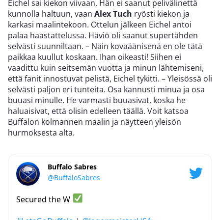
Eichel sai kiekon viivaan. Hän ei saanut pelivälinettä
kunnolla haltuun, vaan
Alex Tuch
ryösti kiekon ja
karkasi maalintekoon. Ottelun jälkeen Eichel antoi
palaa haastattelussa. Häviö oli saanut supertähden
selvästi suunniltaan. – Näin kovaäänisenä en ole tätä
paikkaa kuullut koskaan. Ihan oikeasti! Siihen ei
vaadittu kuin seitsemän vuotta ja minun lähtemiseni,
että fanit innostuvat pelistä, Eichel tykitti. – Yleisössä oli
selvästi paljon eri tunteita. Osa kannusti minua ja osa
buuasi minulle. He varmasti buuasivat, koska he
haluaisivat, että olisin edelleen täällä. Voit katsoa
Buffalon kolmannen maalin ja näytteen yleisön
hurmoksesta alta.
Buffalo Sabres
@BuffaloSabres
Secured the W