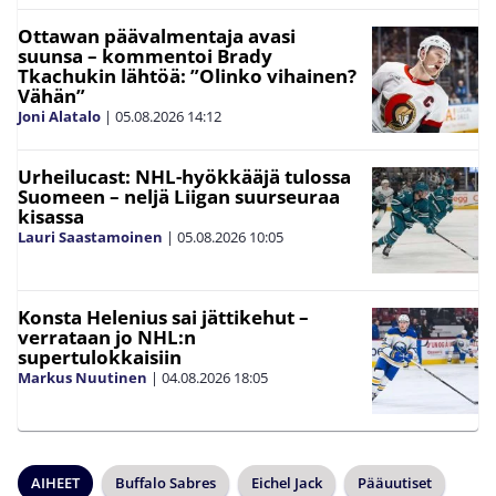
Ottawan päävalmentaja avasi
suunsa – kommentoi Brady
Tkachukin lähtöä: ”Olinko vihainen?
Vähän”
Joni Alatalo
|
05.08.2026
14:12
Urheilucast: NHL-hyökkääjä tulossa
Suomeen – neljä Liigan suurseuraa
kisassa
Lauri Saastamoinen
|
05.08.2026
10:05
Konsta Helenius sai jättikehut –
verrataan jo NHL:n
supertulokkaisiin
Markus Nuutinen
|
04.08.2026
18:05
AIHEET
Buffalo Sabres
Eichel Jack
Pääuutiset