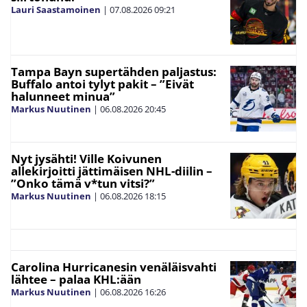
Lauri Saastamoinen
|
07.08.2026
09:21
Tampa Bayn supertähden paljastus:
Buffalo antoi tylyt pakit – ”Eivät
halunneet minua”
Markus Nuutinen
|
06.08.2026
20:45
Nyt jysähti! Ville Koivunen
allekirjoitti jättimäisen NHL-diilin –
”Onko tämä v*tun vitsi?”
Markus Nuutinen
|
06.08.2026
18:15
Carolina Hurricanesin venäläisvahti
lähtee – palaa KHL:ään
Markus Nuutinen
|
06.08.2026
16:26