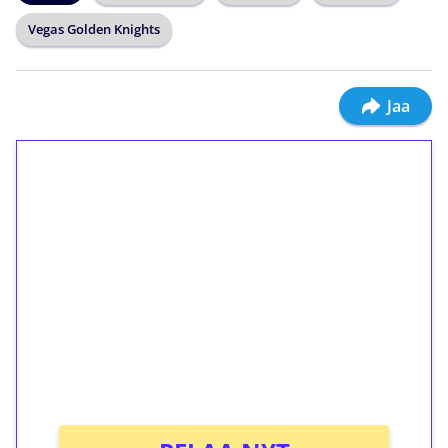
Vegas Golden Knights
Jaa
1€ = 10€ arvosta
ilmaiskierroksia ilman
kierrätystä!
Talleta 1€
Saat heti 50 ilmaiskierrosta Tuohi 1000 -
peliin (arvo 0,20€ per kierros)!
Ei kierrätysvaatimusta!