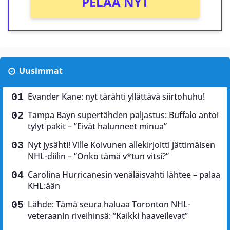
PELAA NYT
Uusimmat
Evander Kane: nyt tärähti yllättävä siirtohuhu!
Tampa Bayn supertähden paljastus: Buffalo antoi
tylyt pakit – ”Eivät halunneet minua”
Nyt jysähti! Ville Koivunen allekirjoitti jättimäisen
NHL-diilin – ”Onko tämä v*tun vitsi?”
Carolina Hurricanesin venäläisvahti lähtee – palaa
KHL:ään
Lähde: Tämä seura haluaa Toronton NHL-
veteraanin riveihinsä: ”Kaikki haaveilevat”