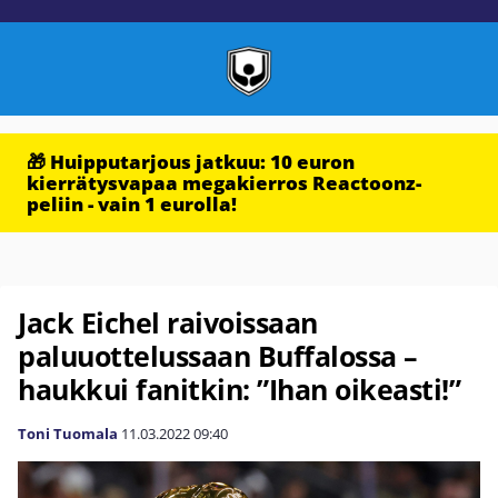
🎁 Huipputarjous jatkuu: 10 euron
kierrätysvapaa megakierros Reactoonz-
peliin - vain 1 eurolla!
Jack Eichel raivoissaan
paluuottelussaan Buffalossa –
haukkui fanitkin: ”Ihan oikeasti!”
Toni Tuomala
11.03.2022
09:40