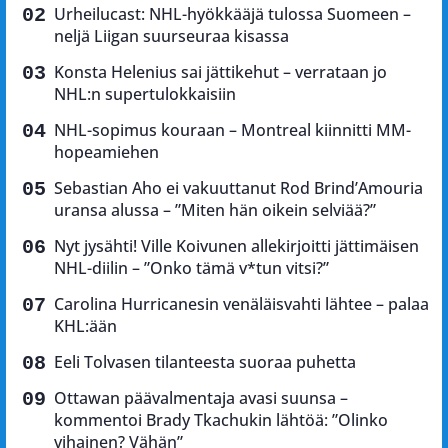
Urheilucast: NHL-hyökkääjä tulossa Suomeen –
neljä Liigan suurseuraa kisassa
Konsta Helenius sai jättikehut – verrataan jo
NHL:n supertulokkaisiin
NHL-sopimus kouraan – Montreal kiinnitti MM-
hopeamiehen
Sebastian Aho ei vakuuttanut Rod Brind’Amouria
uransa alussa – ”Miten hän oikein selviää?”
Nyt jysähti! Ville Koivunen allekirjoitti jättimäisen
NHL-diilin – ”Onko tämä v*tun vitsi?”
Carolina Hurricanesin venäläisvahti lähtee – palaa
KHL:ään
Eeli Tolvasen tilanteesta suoraa puhetta
Ottawan päävalmentaja avasi suunsa –
kommentoi Brady Tkachukin lähtöä: ”Olinko
vihainen? Vähän”