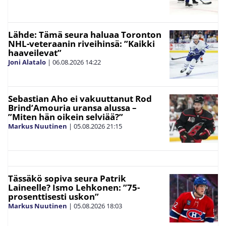
Lähde: Tämä seura haluaa Toronton
NHL-veteraanin riveihinsä: ”Kaikki
haaveilevat”
Joni Alatalo
|
06.08.2026
14:22
Sebastian Aho ei vakuuttanut Rod
Brind’Amouria uransa alussa –
”Miten hän oikein selviää?”
Markus Nuutinen
|
05.08.2026
21:15
Tässäkö sopiva seura Patrik
Laineelle? Ismo Lehkonen: ”75-
prosenttisesti uskon”
Markus Nuutinen
|
05.08.2026
18:03