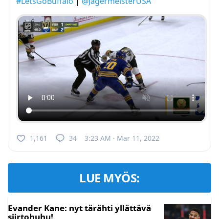
#LetsGoBuffalo
|
@JagermeisterUSA
1,161
34
3:23 AM · Mar 11, 2022
LUE MYÖS:
Evander Kane: nyt tärähti yllättävä
siirtohuhu!