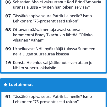
Sebastian Aho ei vakuuttanut Rod Brind’Amouria
uransa alussa – ”Miten hän oikein selviää?”
Tässäkö sopiva seura Patrik Laineelle? Ismo
Lehkonen: ”75-prosenttisesti uskon”
Ottawan päävalmentaja avasi suunsa –
kommentoi Brady Tkachukin lähtöä: ”Olinko
vihainen? Vähän”
Urheilucast: NHL-hyökkääjä tulossa Suomeen –
neljä Liigan suurseuraa kisassa
Konsta Helenius sai jättikehut – verrataan jo
NHL:n supertulokkaisiin
Luetuimmat
Tässäkö sopiva seura Patrik Laineelle? Ismo
Lehkonen: ”75-prosenttisesti uskon”