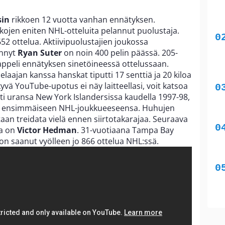
sin
rikkoen 12 vuotta vanhan ennätyksen.
aikojen eniten NHL-otteluita pelannut puolustaja.
52 ottelua. Aktiivipuolustajien joukossa
ännyt
Ryan Suter
on noin 400 pelin päässä. 205-
tappeli ennätyksen sinetöineessä ottelussaan.
aajan kanssa hanskat tiputti 17 senttiä ja 20 kiloa
äkyvä YouTube-upotus ei näy laitteellasi, voit katsoa
tti uransa New York Islandersissa kaudella 1997-98,
a ensimmäiseen NHL-joukkueeseensa. Huhujen
aan treidata vielä ennen siirtotakarajaa. Seuraava
ja on
Victor Hedman
. 31-vuotiaana Tampa Bay
on saanut vyölleen jo 866 ottelua NHL:ssä.