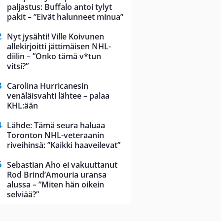
paljastus: Buffalo antoi tylyt
pakit – ”Eivät halunneet minua”
Nyt jysähti! Ville Koivunen
allekirjoitti jättimäisen NHL-
diilin – ”Onko tämä v*tun
vitsi?”
Carolina Hurricanesin
venäläisvahti lähtee – palaa
KHL:ään
Lähde: Tämä seura haluaa
Toronton NHL-veteraanin
riveihinsä: ”Kaikki haaveilevat”
Sebastian Aho ei vakuuttanut
Rod Brind’Amouria uransa
alussa – ”Miten hän oikein
selviää?”