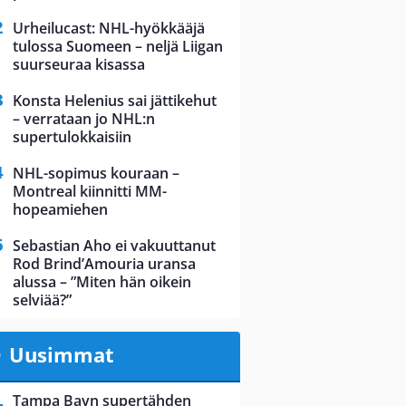
Urheilucast: NHL-hyökkääjä
tulossa Suomeen – neljä Liigan
suurseuraa kisassa
Konsta Helenius sai jättikehut
– verrataan jo NHL:n
supertulokkaisiin
NHL-sopimus kouraan –
Montreal kiinnitti MM-
hopeamiehen
Sebastian Aho ei vakuuttanut
Rod Brind’Amouria uransa
alussa – ”Miten hän oikein
selviää?”
Uusimmat
Tampa Bayn supertähden