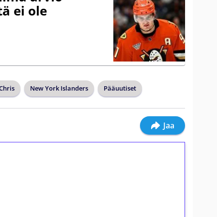
ä ei ole
Chris
New York Islanders
Pääuutiset
Jaa
ilmaiskierroksia ilman
osta Tuohi 1000 -peliin (arvo 0,20€ per