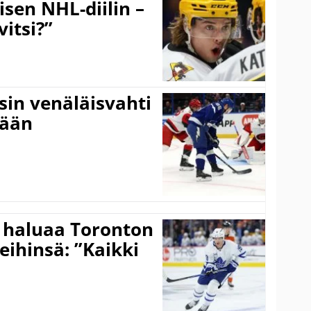
äisen NHL-diilin –
itsi?”
sin venäläisvahti
:ään
 haluaa Toronton
eihinsä: ”Kaikki