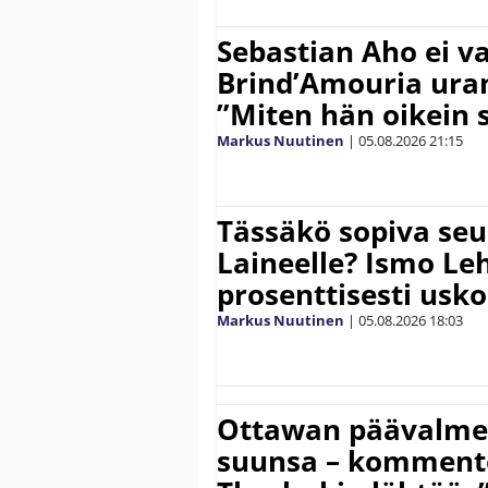
Sebastian Aho ei v
Brind’Amouria uran
”Miten hän oikein 
Markus Nuutinen
|
05.08.2026
21:15
Tässäkö sopiva seu
Laineelle? Ismo Le
prosenttisesti usk
Markus Nuutinen
|
05.08.2026
18:03
Ottawan päävalmen
suunsa – komment