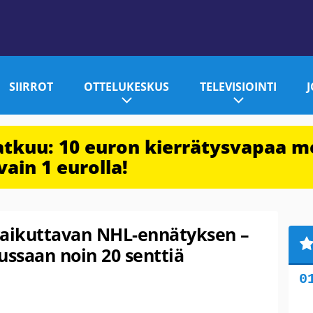
SIIRROT
OTTELUKESKUS
TELEVISIOINTI
jatkuu: 10 euron kierrätysvapaa m
vain 1 eurolla!
vaikuttavan NHL-ennätyksen –
ussaan noin 20 senttiä