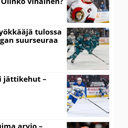
”Olinko vihainen?
yökkääjä tulossa
igan suurseuraa
 jättikehut –
uima arvio –