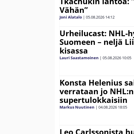
Tkachukin lähtöä: 
Vähän”
Joni Alatalo
|
05.08.2026
14:12
Urheilucast: NHL-h
Suomeen – neljä Li
kisassa
Lauri Saastamoinen
|
05.08.2026
10:05
Konsta Helenius sai
verrataan jo NHL:n
supertulokkaisiin
Markus Nuutinen
|
04.08.2026
18:05
Leo Carlssonista h