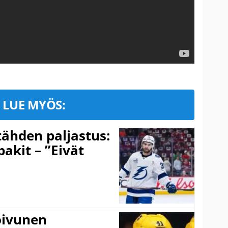
LUE MYÖS:
ähden paljastus:
pakit – ”Eivät
Koivunen