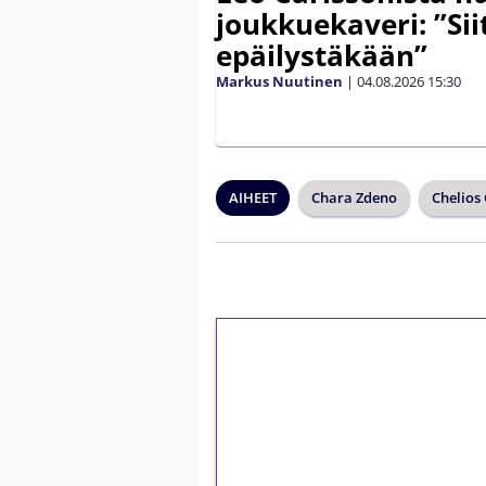
joukkuekaveri: ”Siit
epäilystäkään”
Markus Nuutinen
|
04.08.2026
15:30
AIHEET
Chara Zdeno
Chelios 
1€ = 10€ arvosta 
kierrätystä!
Talleta 1€
Saat heti 50 ilmaiskierr