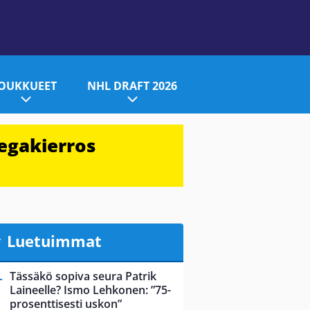
JOUKKUEET
NHL DRAFT 2026
egakierros
Luetuimmat
Tässäkö sopiva seura Patrik
Laineelle? Ismo Lehkonen: ”75-
prosenttisesti uskon”