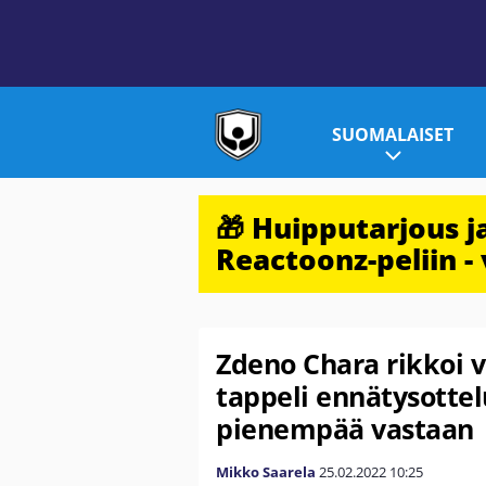
SUOMALAISET
🎁 Huipputarjous 
Reactoonz-peliin - 
Zdeno Chara rikkoi 
tappeli ennätysottel
pienempää vastaan
Mikko Saarela
25.02.2022
10:25