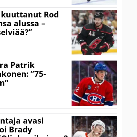
akuuttanut Rod
sa alussa –
selviää?”
ra Patrik
hkonen: ”75-
on”
taja avasi
oi Brady