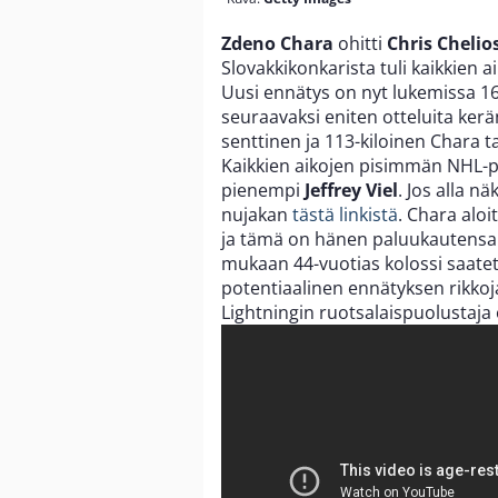
Zdeno Chara
ohitti
Chris Chelio
Slovakkikonkarista tuli kaikkien 
Uusi ennätys on nyt lukemissa 16
seuraavaksi eniten otteluita ker
senttinen ja 113-kiloinen Chara 
Kaikkien aikojen pisimmän NHL-pel
pienempi
Jeffrey Viel
. Jos alla n
nujakan
tästä linkistä
. Chara aloi
ja tämä on hänen paluukautens
mukaan 44-vuotias kolossi saatet
potentiaalinen ennätyksen rikko
Lightningin ruotsalaispuolustaja 