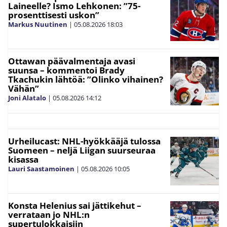
Laineelle? Ismo Lehkonen: ”75-
prosenttisesti uskon”
Markus Nuutinen
|
05.08.2026
18:03
Ottawan päävalmentaja avasi
suunsa – kommentoi Brady
Tkachukin lähtöä: ”Olinko vihainen?
Vähän”
Joni Alatalo
|
05.08.2026
14:12
Urheilucast: NHL-hyökkääjä tulossa
Suomeen – neljä Liigan suurseuraa
kisassa
Lauri Saastamoinen
|
05.08.2026
10:05
Konsta Helenius sai jättikehut –
verrataan jo NHL:n
supertulokkaisiin