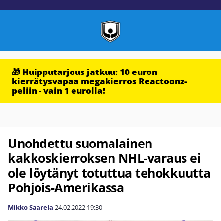
🎁 Huipputarjous jatkuu: 10 euron
kierrätysvapaa megakierros Reactoonz-
peliin - vain 1 eurolla!
Unohdettu suomalainen
kakkoskierroksen NHL-varaus ei
ole löytänyt totuttua tehokkuutta
Pohjois-Amerikassa
Mikko Saarela
24.02.2022
19:30