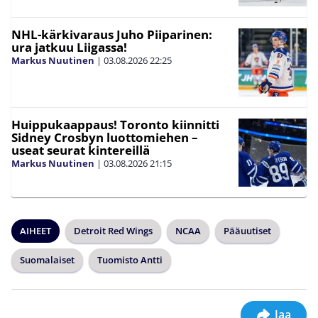
NHL-kärkivaraus Juho Piiparinen:
ura jatkuu Liigassa!
Markus Nuutinen
|
03.08.2026
22:25
Huippukaappaus! Toronto kiinnitti
Sidney Crosbyn luottomiehen –
useat seurat kintereillä
Markus Nuutinen
|
03.08.2026
21:15
AIHEET
Detroit Red Wings
NCAA
Pääuutiset
Suomalaiset
Tuomisto Antti
Jaa