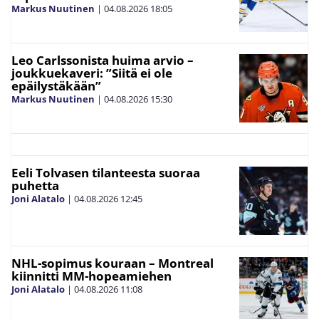
Markus Nuutinen
|
04.08.2026
18:05
Leo Carlssonista huima arvio –
joukkuekaveri: ”Siitä ei ole
epäilystäkään”
Markus Nuutinen
|
04.08.2026
15:30
Eeli Tolvasen tilanteesta suoraa
puhetta
Joni Alatalo
|
04.08.2026
12:45
NHL-sopimus kouraan – Montreal
kiinnitti MM-hopeamiehen
Joni Alatalo
|
04.08.2026
11:08