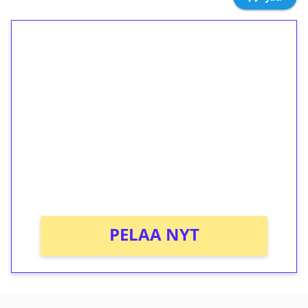
1€ = 10€ arvosta
ilmaiskierroksia ilman
kierrätystä!
Talleta 1€
Saat heti 50 ilmaiskierrosta Tuohi 1000 -
peliin (arvo 0,20€ per kierros)!
Ei kierrätysvaatimusta!
PELAA NYT