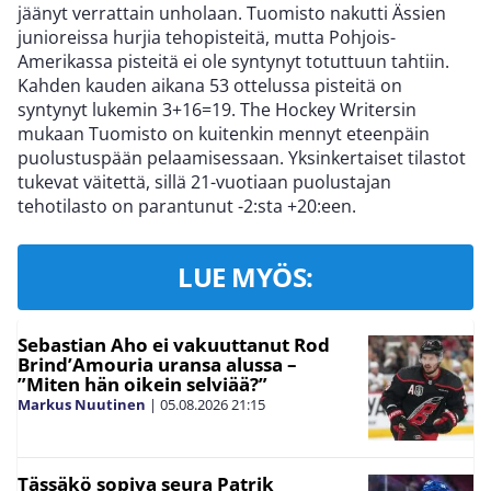
jäänyt verrattain unholaan. Tuomisto nakutti Ässien
junioreissa hurjia tehopisteitä, mutta Pohjois-
Amerikassa pisteitä ei ole syntynyt totuttuun tahtiin.
Kahden kauden aikana 53 ottelussa pisteitä on
syntynyt lukemin 3+16=19. The Hockey Writersin
mukaan Tuomisto on kuitenkin mennyt eteenpäin
puolustuspään pelaamisessaan. Yksinkertaiset tilastot
tukevat väitettä, sillä 21-vuotiaan puolustajan
tehotilasto on parantunut -2:sta +20:een.
LUE MYÖS:
Sebastian Aho ei vakuuttanut Rod
Brind’Amouria uransa alussa –
”Miten hän oikein selviää?”
Markus Nuutinen
|
05.08.2026
21:15
Tässäkö sopiva seura Patrik