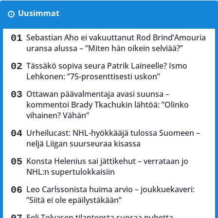
Uusimmat
Sebastian Aho ei vakuuttanut Rod Brind’Amouria
uransa alussa – ”Miten hän oikein selviää?”
Tässäkö sopiva seura Patrik Laineelle? Ismo
Lehkonen: ”75-prosenttisesti uskon”
Ottawan päävalmentaja avasi suunsa –
kommentoi Brady Tkachukin lähtöä: ”Olinko
vihainen? Vähän”
Urheilucast: NHL-hyökkääjä tulossa Suomeen –
neljä Liigan suurseuraa kisassa
Konsta Helenius sai jättikehut – verrataan jo
NHL:n supertulokkaisiin
Leo Carlssonista huima arvio – joukkuekaveri:
”Siitä ei ole epäilystäkään”
Eeli Tolvasen tilanteesta suoraa puhetta