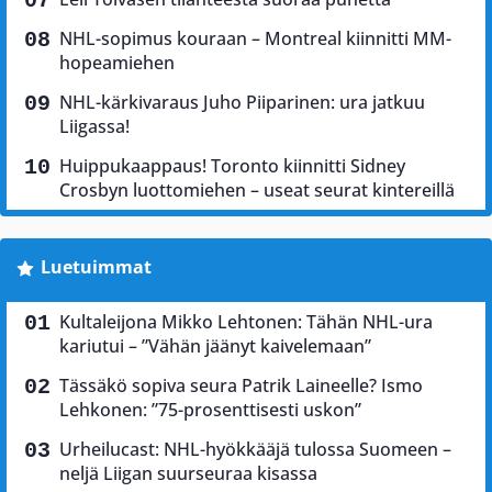
NHL-sopimus kouraan – Montreal kiinnitti MM-
hopeamiehen
NHL-kärkivaraus Juho Piiparinen: ura jatkuu
Liigassa!
Huippukaappaus! Toronto kiinnitti Sidney
Crosbyn luottomiehen – useat seurat kintereillä
Luetuimmat
Kultaleijona Mikko Lehtonen: Tähän NHL-ura
kariutui – ”Vähän jäänyt kaivelemaan”
Tässäkö sopiva seura Patrik Laineelle? Ismo
Lehkonen: ”75-prosenttisesti uskon”
Urheilucast: NHL-hyökkääjä tulossa Suomeen –
neljä Liigan suurseuraa kisassa