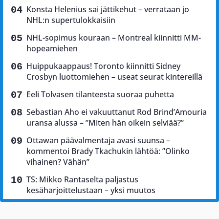
Konsta Helenius sai jättikehut – verrataan jo
NHL:n supertulokkaisiin
NHL-sopimus kouraan – Montreal kiinnitti MM-
hopeamiehen
Huippukaappaus! Toronto kiinnitti Sidney
Crosbyn luottomiehen – useat seurat kintereillä
Eeli Tolvasen tilanteesta suoraa puhetta
Sebastian Aho ei vakuuttanut Rod Brind’Amouria
uransa alussa – ”Miten hän oikein selviää?”
Ottawan päävalmentaja avasi suunsa –
kommentoi Brady Tkachukin lähtöä: ”Olinko
vihainen? Vähän”
TS: Mikko Rantaselta paljastus
kesäharjoittelustaan – yksi muutos