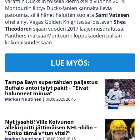
varattiin Ducksiin toisella kierroksella vuonna 2014.
Montouriin liittyy Ducks-fanien kannalta lieviä
patoumia, sillä hänet haluttiin suojata
Sami Vatasen
ohella nyt Vegas Golden Knightsissa loistavan
Shea
Theodoren
sijaan vuoden 2017 laajennusdraftissa.
Panthers maksaa Montourin loppukauden palkan
kokonaisuudessaan.
LUE MYÖS:
Tampa Bayn supertähden paljastus:
Buffalo antoi tylyt pakit – ”Eivät
halunneet minua”
Markus Nuutinen
|
06.08.2026
20:45
Nyt jysähti! Ville Koivunen
allekirjoitti jättimäisen NHL-diilin –
”Onko tämä v*tun vitsi?”
Markus Nuutinen
|
06.08.2026
18:15