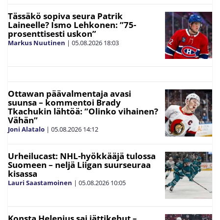
Tässäkö sopiva seura Patrik
Laineelle? Ismo Lehkonen: ”75-
prosenttisesti uskon”
Markus Nuutinen
|
05.08.2026
18:03
Ottawan päävalmentaja avasi
suunsa – kommentoi Brady
Tkachukin lähtöä: ”Olinko vihainen?
Vähän”
Joni Alatalo
|
05.08.2026
14:12
Urheilucast: NHL-hyökkääjä tulossa
Suomeen – neljä Liigan suurseuraa
kisassa
Lauri Saastamoinen
|
05.08.2026
10:05
Konsta Helenius sai jättikehut –