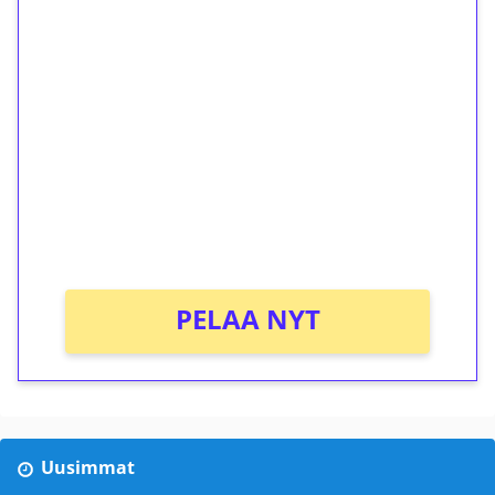
1€ = 10€ arvosta
ilmaiskierroksia ilman
kierrätystä!
Talleta 1€
Saat heti 50 ilmaiskierrosta Tuohi 1000 -
peliin (arvo 0,20€ per kierros)!
Ei kierrätysvaatimusta!
PELAA NYT
Uusimmat