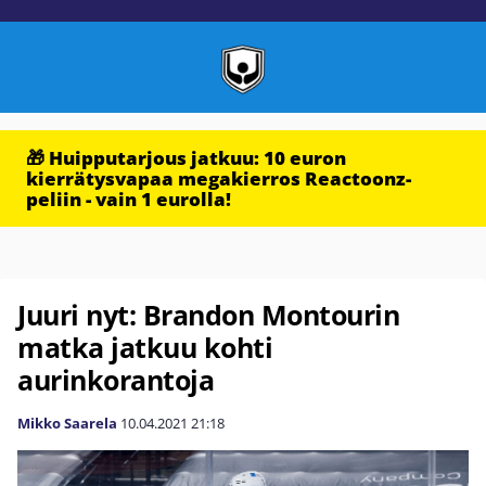
🎁 Huipputarjous jatkuu: 10 euron
kierrätysvapaa megakierros Reactoonz-
peliin - vain 1 eurolla!
Juuri nyt: Brandon Montourin
matka jatkuu kohti
aurinkorantoja
Mikko Saarela
10.04.2021
21:18