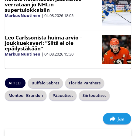
verrataan jo NHL:n
supertulokkaisiin
Markus Nuutinen
|
04.08.2026
18:05
Leo Carlssonista huima arvio –
joukkuekaveri: ”Siitä ei ole
epäilystäkään”
Markus Nuutinen
|
04.08.2026
15:30
AIHEET
Buffalo Sabres
Florida Panthers
Montour Brandon
Pääuutiset
Siirtouutiset
Jaa