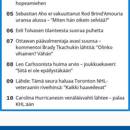
hopeamiehen
Sebastian Aho ei vakuuttanut Rod Brind’Amouria
uransa alussa – ”Miten hän oikein selviää?”
Eeli Tolvasen tilanteesta suoraa puhetta
Ottawan päävalmentaja avasi suunsa –
kommentoi Brady Tkachukin lähtöä: ”Olinko
vihainen? Vähän”
Leo Carlssonista huima arvio – joukkuekaveri:
”Siitä ei ole epäilystäkään”
Lähde: Tämä seura haluaa Toronton NHL-
veteraanin riveihinsä: ”Kaikki haaveilevat”
Carolina Hurricanesin venäläisvahti lähtee – palaa
KHL:ään