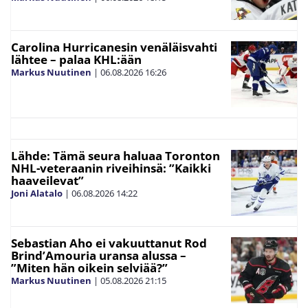
Carolina Hurricanesin venäläisvahti
lähtee – palaa KHL:ään
Markus Nuutinen
|
06.08.2026
16:26
Lähde: Tämä seura haluaa Toronton
NHL-veteraanin riveihinsä: ”Kaikki
haaveilevat”
Joni Alatalo
|
06.08.2026
14:22
Sebastian Aho ei vakuuttanut Rod
Brind’Amouria uransa alussa –
”Miten hän oikein selviää?”
Markus Nuutinen
|
05.08.2026
21:15