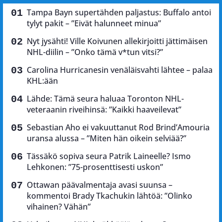
Tampa Bayn supertähden paljastus: Buffalo antoi
tylyt pakit – ”Eivät halunneet minua”
Nyt jysähti! Ville Koivunen allekirjoitti jättimäisen
NHL-diilin – ”Onko tämä v*tun vitsi?”
Carolina Hurricanesin venäläisvahti lähtee – palaa
KHL:ään
Lähde: Tämä seura haluaa Toronton NHL-
veteraanin riveihinsä: ”Kaikki haaveilevat”
Sebastian Aho ei vakuuttanut Rod Brind’Amouria
uransa alussa – ”Miten hän oikein selviää?”
Tässäkö sopiva seura Patrik Laineelle? Ismo
Lehkonen: ”75-prosenttisesti uskon”
Ottawan päävalmentaja avasi suunsa –
kommentoi Brady Tkachukin lähtöä: ”Olinko
vihainen? Vähän”