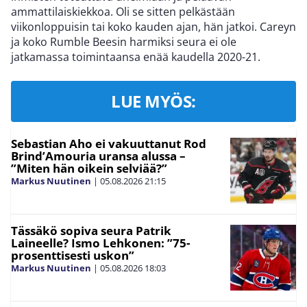
ammattilaiskiekkoa. Oli se sitten pelkästään
viikonloppuisin tai koko kauden ajan, hän jatkoi. Careyn
ja koko Rumble Beesin harmiksi seura ei ole
jatkamassa toimintaansa enää kaudella 2020-21.
LUE MYÖS:
Sebastian Aho ei vakuuttanut Rod
Brind’Amouria uransa alussa –
”Miten hän oikein selviää?”
Markus Nuutinen
|
05.08.2026
21:15
Tässäkö sopiva seura Patrik
Laineelle? Ismo Lehkonen: ”75-
prosenttisesti uskon”
Markus Nuutinen
|
05.08.2026
18:03