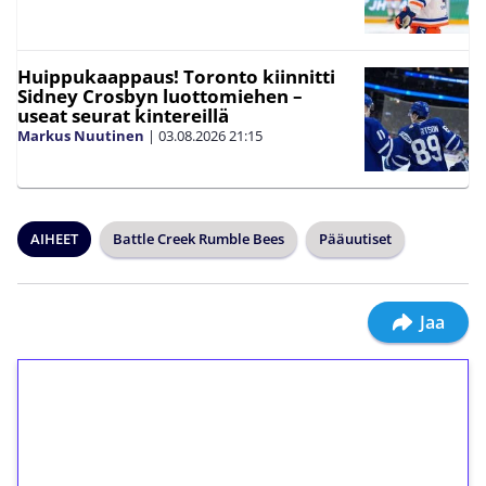
Huippukaappaus! Toronto kiinnitti
Sidney Crosbyn luottomiehen –
useat seurat kintereillä
Markus Nuutinen
|
03.08.2026
21:15
AIHEET
Battle Creek Rumble Bees
Pääuutiset
Jaa
1€ = 10€ arvosta
ilmaiskierroksia ilman
kierrätystä!