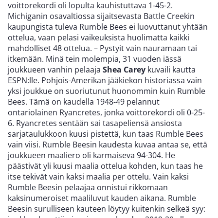
voittorekordi oli lopulta kauhistuttava 1-45-2.
Michiganin osavaltiossa sijaitsevasta Battle Creekin
kaupungista tuleva Rumble Bees ei luovuttanut yhtään
ottelua, vaan pelasi vaikeuksista huolimatta kaikki
mahdolliset 48 ottelua. – Pystyit vain nauramaan tai
itkemään. Minä tein molempia, 31 vuoden iässä
joukkueen vanhin pelaaja
Shea Carey
kuvaili kautta
ESPN:lle. Pohjois-Amerikan jääkiekon historiassa vain
yksi joukkue on suoriutunut huonommin kuin Rumble
Bees. Tämä on kaudella 1948-49 pelannut
ontariolainen Ryancretes, jonka voittorekordi oli 0-25-
6. Ryancretes sentään sai tasapeliensä ansiosta
sarjataulukkoon kuusi pistettä, kun taas Rumble Bees
vain viisi. Rumble Beesin kaudesta kuvaa antaa se, että
joukkueen maaliero oli karmaiseva 94-304. He
päästivät yli kuusi maalia ottelua kohden, kun taas he
itse tekivät vain kaksi maalia per ottelu. Vain kaksi
Rumble Beesin pelaajaa onnistui rikkomaan
kaksinumeroiset maaliluvut kauden aikana. Rumble
Beesin surulliseen kauteen löytyy kuitenkin selkeä syy: