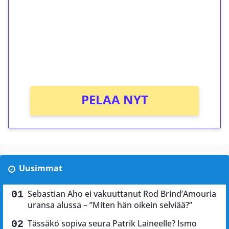
Talleta 1€
Saat heti 50 ilmaiskierrosta Tuohi 1000 -
peliin (arvo 0,20€ per kierros)!
Ei kierrätysvaatimusta!
PELAA NYT
Uusimmat
Sebastian Aho ei vakuuttanut Rod Brind’Amouria
uransa alussa – ”Miten hän oikein selviää?”
Tässäkö sopiva seura Patrik Laineelle? Ismo