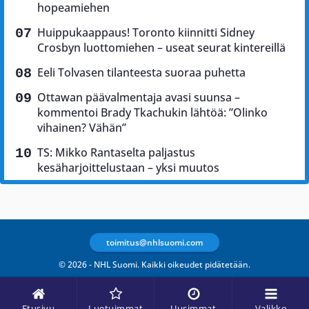
hopeamiehen
Huippukaappaus! Toronto kiinnitti Sidney
Crosbyn luottomiehen – useat seurat kintereillä
Eeli Tolvasen tilanteesta suoraa puhetta
Ottawan päävalmentaja avasi suunsa –
kommentoi Brady Tkachukin lähtöä: ”Olinko
vihainen? Vähän”
TS: Mikko Rantaselta paljastus
kesäharjoittelustaan – yksi muutos
toimitus@nhlsuomi.com
© 2026 - NHL Suomi. Kaikki oikeudet pidätetään.
Etusivu
Luetuimmat
Uusimmat
Valikko