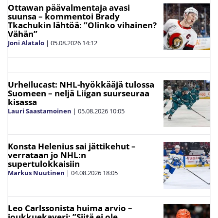
Ottawan päävalmentaja avasi
suunsa – kommentoi Brady
Tkachukin lähtöä: ”Olinko vihainen?
Vähän”
Joni Alatalo
|
05.08.2026
14:12
Urheilucast: NHL-hyökkääjä tulossa
Suomeen – neljä Liigan suurseuraa
kisassa
Lauri Saastamoinen
|
05.08.2026
10:05
Konsta Helenius sai jättikehut –
verrataan jo NHL:n
supertulokkaisiin
Markus Nuutinen
|
04.08.2026
18:05
Leo Carlssonista huima arvio –
joukkuekaveri: ”Siitä ei ole