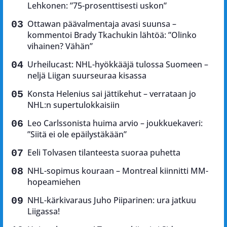
Lehkonen: ”75-prosenttisesti uskon”
Ottawan päävalmentaja avasi suunsa –
kommentoi Brady Tkachukin lähtöä: ”Olinko
vihainen? Vähän”
Urheilucast: NHL-hyökkääjä tulossa Suomeen –
neljä Liigan suurseuraa kisassa
Konsta Helenius sai jättikehut – verrataan jo
NHL:n supertulokkaisiin
Leo Carlssonista huima arvio – joukkuekaveri:
”Siitä ei ole epäilystäkään”
Eeli Tolvasen tilanteesta suoraa puhetta
NHL-sopimus kouraan – Montreal kiinnitti MM-
hopeamiehen
NHL-kärkivaraus Juho Piiparinen: ura jatkuu
Liigassa!