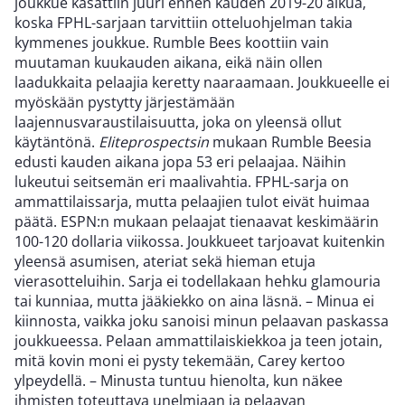
joukkue kasattiin juuri ennen kauden 2019-20 alkua,
koska FPHL-sarjaan tarvittiin otteluohjelman takia
kymmenes joukkue. Rumble Bees koottiin vain
muutaman kuukauden aikana, eikä näin ollen
laadukkaita pelaajia keretty naaraamaan. Joukkueelle ei
myöskään pystytty järjestämään
laajennusvaraustilaisuutta, joka on yleensä ollut
käytäntönä.
Eliteprospectsin
mukaan Rumble Beesia
edusti kauden aikana jopa 53 eri pelaajaa. Näihin
lukeutui seitsemän eri maalivahtia. FPHL-sarja on
ammattilaissarja, mutta pelaajien tulot eivät huimaa
päätä. ESPN:n mukaan pelaajat tienaavat keskimäärin
100-120 dollaria viikossa. Joukkueet tarjoavat kuitenkin
yleensä asumisen, ateriat sekä hieman etuja
vierasotteluihin. Sarja ei todellakaan hehku glamouria
tai kunniaa, mutta jääkiekko on aina läsnä. – Minua ei
kiinnosta, vaikka joku sanoisi minun pelaavan paskassa
joukkueessa. Pelaan ammattilaiskiekkoa ja teen jotain,
mitä kovin moni ei pysty tekemään, Carey kertoo
ylpeydellä. – Minusta tuntuu hienolta, kun näkee
ihmisten toteuttava unelmiaan ja pelaavan