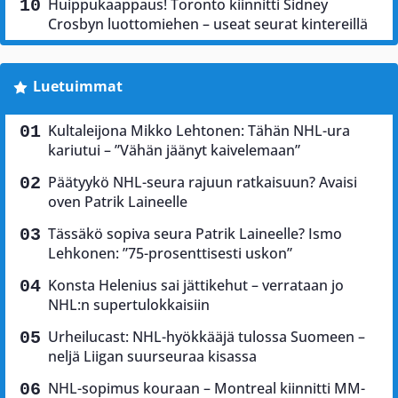
Huippukaappaus! Toronto kiinnitti Sidney
Crosbyn luottomiehen – useat seurat kintereillä
Luetuimmat
Kultaleijona Mikko Lehtonen: Tähän NHL-ura
kariutui – ”Vähän jäänyt kaivelemaan”
Päätyykö NHL-seura rajuun ratkaisuun? Avaisi
oven Patrik Laineelle
Tässäkö sopiva seura Patrik Laineelle? Ismo
Lehkonen: ”75-prosenttisesti uskon”
Konsta Helenius sai jättikehut – verrataan jo
NHL:n supertulokkaisiin
Urheilucast: NHL-hyökkääjä tulossa Suomeen –
neljä Liigan suurseuraa kisassa
NHL-sopimus kouraan – Montreal kiinnitti MM-