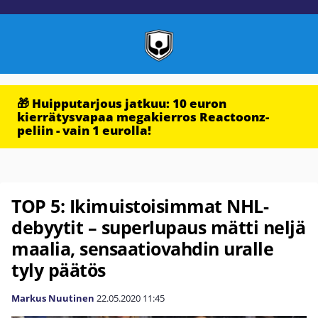
🎁 Huipputarjous jatkuu: 10 euron
kierrätysvapaa megakierros Reactoonz-
peliin - vain 1 eurolla!
TOP 5: Ikimuistoisimmat NHL-
debyytit – superlupaus mätti neljä
maalia, sensaatiovahdin uralle
tyly päätös
Markus Nuutinen
22.05.2020
11:45