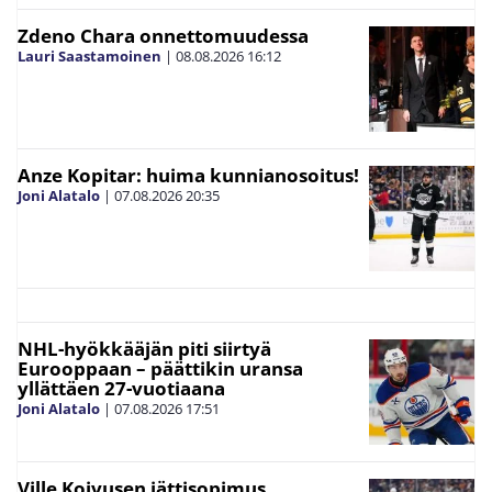
Zdeno Chara onnettomuudessa
Lauri Saastamoinen
|
08.08.2026
16:12
Anze Kopitar: huima kunnianosoitus!
Joni Alatalo
|
07.08.2026
20:35
NHL-hyökkääjän piti siirtyä
Eurooppaan – päättikin uransa
yllättäen 27-vuotiaana
Joni Alatalo
|
07.08.2026
17:51
Ville Koivusen jättisopimus