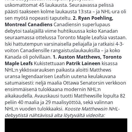
uskomattomat 45 laukausta. Seuraavassa pelissä
päästi taakseen kolme laukausta 13:sta – ja NHL-ura oli
sen myötä nopeasti taputeltu.
2. Ryan Poehling,
Montreal Canadiens
Canadiensin superlupaus
debytoi taalajäillä viime huhtikuussa koko Kanadan
seuraamassa ottelussa Toronto Maple Leafsia vastaan.
Iski hattutempun varsinaisella peliajalla ja ratkaisi 4-3-
voiton Canadiensille rangaistuslaukauksilla – ja koko
Kanada oli polvillaan.
1. Auston Matthews, Toronto
Maple Leafs
Kukistettuaan
Patrik Laineen
kisassa
NHL:n ykkösvarauksen paikasta aloitti Matthews
uransa legendaarisen Leafsin uutena keulakuvana
satumaisesti: neljä maalia Ottawa Senatorsin verkkoon
ensimmäisenä tulokkaana modernin NHL:n
aikakaudella. Avauskausi tuotti Matthewsille lopulta 82
peliin 40 maalia ja 29 maalisyöttöä, sekä valinnan
NHL:n vuoden tulokkaaksi.
Kooste Matthewsin NHL-
debyytistä nähtävissä alta löytyvältä videolta: