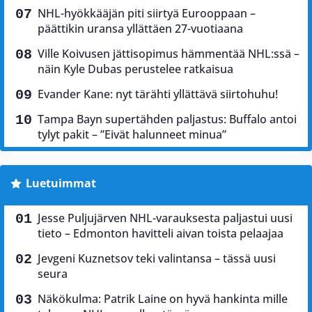
NHL-hyökkääjän piti siirtyä Eurooppaan –
päättikin uransa yllättäen 27-vuotiaana
Ville Koivusen jättisopimus hämmentää NHL:ssä –
näin Kyle Dubas perustelee ratkaisua
Evander Kane: nyt tärähti yllättävä siirtohuhu!
Tampa Bayn supertähden paljastus: Buffalo antoi
tylyt pakit – ”Eivät halunneet minua”
Luetuimmat
Jesse Puljujärven NHL-varauksesta paljastui uusi
tieto – Edmonton havitteli aivan toista pelaajaa
Jevgeni Kuznetsov teki valintansa – tässä uusi
seura
Näkökulma: Patrik Laine on hyvä hankinta mille