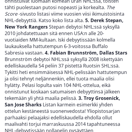
onnistuivat luomaan komean uran NHL:ssä, toisten
tähti puolestaan putosi nopeasti ja korkealta.
The
Score
-sivusto listasi viime vuosien viisi ikimuistoisinta
NHL-debyyttiä. Katso koko lista alta.
5. Derek Stepan,
New York Rangers
Stepan debytoi NHL:ssä syksyllä
2010 johdatettuaan sitä ennen USA:n alle 20-
vuotiaiden MM-kultaan. Iski debyytissään kolmella
laukauksella hattutempun 6-3-voitossa Buffalo
Sabresia vastaan.
4. Fabian Brunnström, Dallas Stars
Brunnström debytoi NHL:ssä syksyllä 2008 iskettyään
edelliskaudella 54 peliin 37 pistettä Ruotsin SHL:ssä.
Tykitti heti ensimmäisessä NHL-pelissään hattutempun
ja olisi tehnyt neljännenkin, ellei tuota maalia olisi
hylätty. Pelasi lopulta vain 104 NHL-ottelua, eikä
onnistunut koskaan satumaisen debyyttinsä jälkeen
tekemään yli yhtä maalia pelissä.
3. Troy Grosenick,
San Jose Sharks
Listan karmein esimerkki yhden
ottelun kestäneestä suonenvedosta! Yliopistosarjan
parhaaksi pelaajaksi edelliskaudella ehdolla ollut
maalivahti torjui marraskuussa 2014 tapahtuneessa
NHL-debyytissään nollapelin pysäyttäen