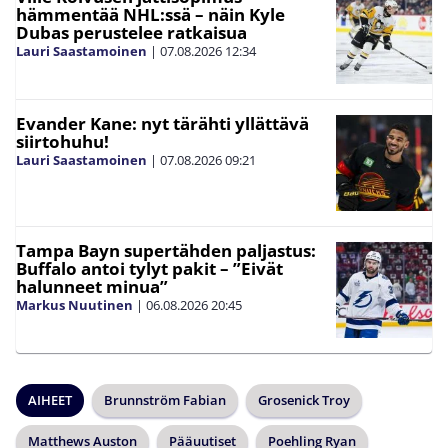
hämmentää NHL:ssä – näin Kyle
Dubas perustelee ratkaisua
Lauri Saastamoinen
|
07.08.2026
12:34
Evander Kane: nyt tärähti yllättävä
siirtohuhu!
Lauri Saastamoinen
|
07.08.2026
09:21
Tampa Bayn supertähden paljastus:
Buffalo antoi tylyt pakit – ”Eivät
halunneet minua”
Markus Nuutinen
|
06.08.2026
20:45
AIHEET
Brunnström Fabian
Grosenick Troy
Matthews Auston
Pääuutiset
Poehling Ryan