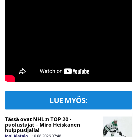
LUE MYÖS:
Tässä ovat NHL:n TOP 20 -
puolustajat – Miro Heiskanen
huippusijalla!
Joni Alatalo
|
10.08.2026
07:48