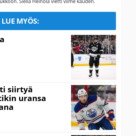
koon. Siellä Heinola vietti viime kauden.
LUE MYÖS:
ma
i siirtyä
ikin uransa
aana