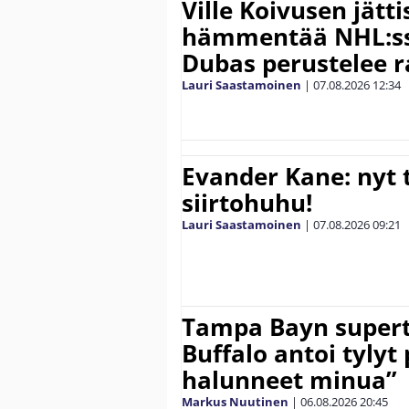
Ville Koivusen jätt
hämmentää NHL:ssä
Dubas perustelee r
Lauri Saastamoinen
|
07.08.2026
12:34
Evander Kane: nyt t
siirtohuhu!
Lauri Saastamoinen
|
07.08.2026
09:21
Tampa Bayn supert
Buffalo antoi tylyt 
halunneet minua”
Markus Nuutinen
|
06.08.2026
20:45