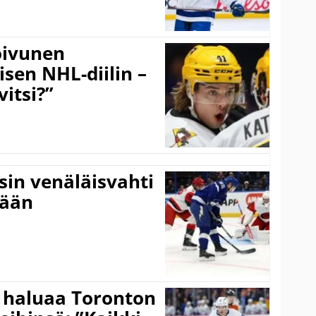
Koivunen
äisen NHL-diilin –
itsi?”
sin venäläisvahti
:ään
 haluaa Toronton