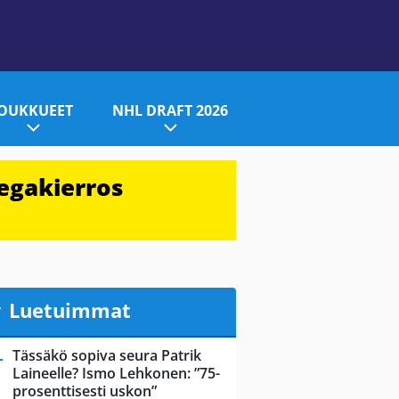
JOUKKUEET
NHL DRAFT 2026
egakierros
Luetuimmat
Tässäkö sopiva seura Patrik
Laineelle? Ismo Lehkonen: ”75-
prosenttisesti uskon”