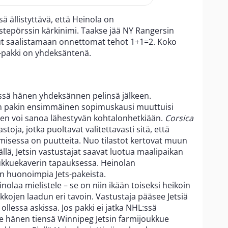
 ällistyttävä, että Heinola on
stepörssin kärkinimi. Taakse jää NY Rangersin
ut saalistamaan onnettomat tehot 1+1=2. Koko
s-pakki on yhdeksäntenä.
L:ssä hänen yhdeksännen pelinsä jälkeen.
n pakin ensimmäinen sopimuskausi muuttuisi
isen voi sanoa lähestyvän kohtalonhetkiään.
Corsica
astoja, jotka puoltavat valitettavasti sitä, että
aamisessa on puutteita. Nuo tilastot kertovat muun
ällä, Jetsin vastustajat saavat luotua maalipaikan
kuekaverin tapauksessa. Heinolan
on huonoimpia Jets-pakeista.
laa mielistele – se on niin ikään toiseksi heikoin
ikkojen laadun eri tavoin. Vastustaja pääsee Jetsiä
lessa askissa. Jos pakki ei jatka NHL:ssä
e hänen tiensä Winnipeg Jetsin farmijoukkue