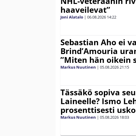
NHL-veteraanin riv
haaveilevat”
Joni Alatalo
|
06.08.2026
14:22
Sebastian Aho ei v
Brind’Amouria uran
”Miten hän oikein 
Markus Nuutinen
|
05.08.2026
21:15
Tässäkö sopiva seu
Laineelle? Ismo Le
prosenttisesti usk
Markus Nuutinen
|
05.08.2026
18:03