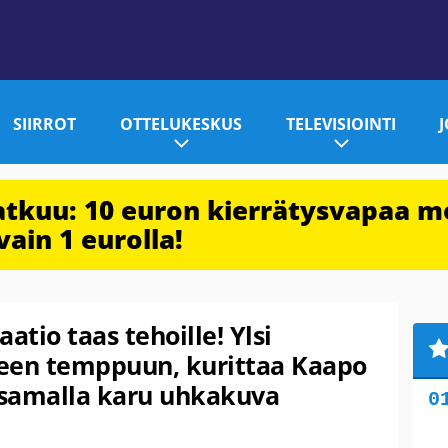
SIIRROT
OTTELUKESKUS
TELEVISIOINTI
jatkuu: 10 euron kierrätysvapaa m
vain 1 eurolla!
atio taas tehoille! Ylsi
iseen temppuun, kurittaa Kaapo
a samalla karu uhkakuva