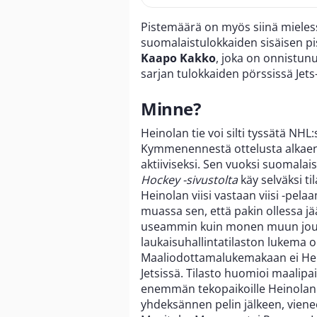
Pistemäärä on myös siinä mielessä
suomalaistulokkaiden sisäisen pi
Kaapo Kakko
, joka on onnistun
sarjan tulokkaiden pörssissä Jet
Minne?
Heinolan tie voi silti tyssätä NH
Kymmenennestä ottelusta alkae
aktiiviseksi. Sen vuoksi suomala
Hockey -sivustolta
käy selväksi til
Heinolan viisi vastaan viisi -pel
muassa sen, että pakin ollessa jä
useammin kuin monen muun jouk
laukaisuhallintatilaston lukema 
Maaliodottamalukemakaan ei Heino
Jetsissä. Tilasto huomioi maalipa
enemmän tekopaikoille Heinolan ol
yhdeksännen pelin jälkeen, viene