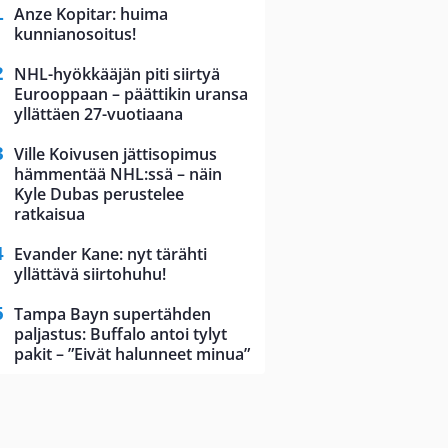
Anze Kopitar: huima
kunnianosoitus!
NHL-hyökkääjän piti siirtyä
Eurooppaan – päättikin uransa
yllättäen 27-vuotiaana
Ville Koivusen jättisopimus
hämmentää NHL:ssä – näin
Kyle Dubas perustelee
ratkaisua
Evander Kane: nyt tärähti
yllättävä siirtohuhu!
Tampa Bayn supertähden
paljastus: Buffalo antoi tylyt
pakit – ”Eivät halunneet minua”