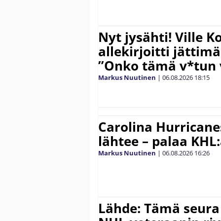
Nyt jysähti! Ville 
allekirjoitti jättim
”Onko tämä v*tun v
Markus Nuutinen
|
06.08.2026
18:15
Carolina Hurricane
lähtee – palaa KHL
Markus Nuutinen
|
06.08.2026
16:26
Lähde: Tämä seura