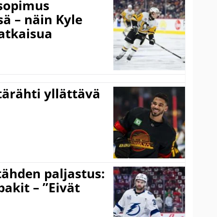
isopimus
 – näin Kyle
atkaisua
ärähti yllättävä
ähden paljastus:
pakit – ”Eivät