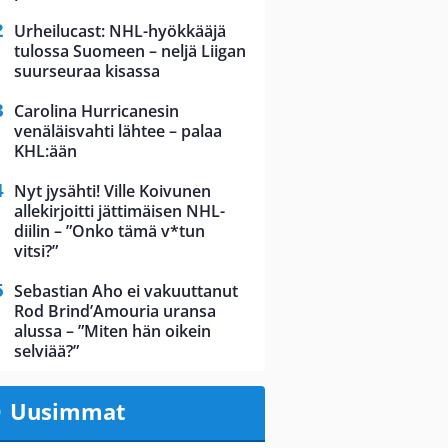
Urheilucast: NHL-hyökkääjä
tulossa Suomeen – neljä Liigan
suurseuraa kisassa
Carolina Hurricanesin
venäläisvahti lähtee – palaa
KHL:ään
Nyt jysähti! Ville Koivunen
allekirjoitti jättimäisen NHL-
diilin – ”Onko tämä v*tun
vitsi?”
Sebastian Aho ei vakuuttanut
Rod Brind’Amouria uransa
alussa – ”Miten hän oikein
selviää?”
Uusimmat