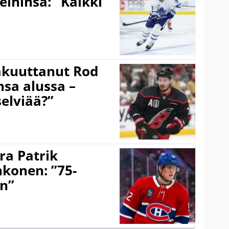
eihinsä: ”Kaikki
akuuttanut Rod
sa alussa –
selviää?”
ra Patrik
hkonen: ”75-
on”