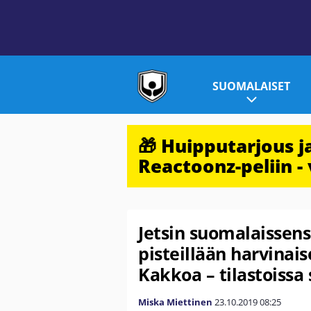
SUOMALAISET
🎁 Huipputarjous 
Reactoonz-peliin - 
Jetsin suomalaissensa
pisteillään harvina
Kakkoa – tilastoiss
Miska Miettinen
23.10.2019
08:25