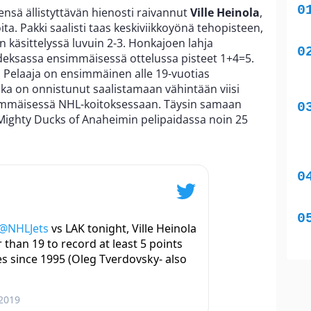
ensä ällistyttävän hienosti raivannut
Ville Heinola
,
ita. Pakki saalisti taas keskiviikkoyönä tehopisteen,
n käsittelyssä luvuin 2-3. Honkajoen lahja
hdeksassa ensimmäisessä ottelussa pisteet 1+4=5.
. Pelaaja on ensimmäinen alle 19-vuotias
oka on onnistunut saalistamaan vähintään viisi
mmäisessä NHL-koitoksessaan. Täysin samaan
 Mighty Ducks of Anaheimin pelipaidassa noin 25
@NHLJets
vs LAK tonight, Ville Heinola
than 19 to record at least 5 points
es since 1995 (Oleg Tverdovsky- also
 2019