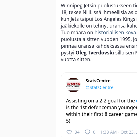
Winnipeg Jetsin puolustukseen ti
18, tekee NHL:ssä ihmeellisiä asio
kun Jets taipui Los Angeles Kingsi
jääkiekolle on tehnyt uransa ka
Tuo määrä on
historiallisen kova
puolustaja sitten vuoden 1995, j
pinnaa uransa kahdeksassa ensi
pystyi
Oleg Tverdovski
silloisen
vuotta sitten.
StatsCentre
@StatsCentre
Assisting on a 2-2 goal for the
is the 1st defenceman younger 
within their first 8 career gam
5)
34
0
1:38 AM · Oct 23,