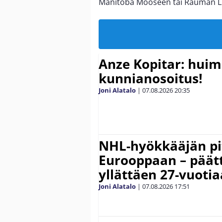
Manitoba Mooseen tai Rauman Luk
Anze Kopitar: hui
kunnianosoitus!
Joni Alatalo
|
07.08.2026
20:35
NHL-hyökkääjän pit
Eurooppaan – päätt
yllättäen 27-vuoti
Joni Alatalo
|
07.08.2026
17:51