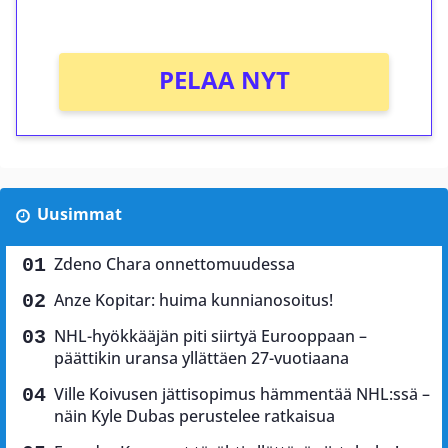
Ei kierrätysvaatimusta!
PELAA NYT
Uusimmat
Zdeno Chara onnettomuudessa
Anze Kopitar: huima kunnianosoitus!
NHL-hyökkääjän piti siirtyä Eurooppaan –
päättikin uransa yllättäen 27-vuotiaana
Ville Koivusen jättisopimus hämmentää NHL:ssä –
näin Kyle Dubas perustelee ratkaisua