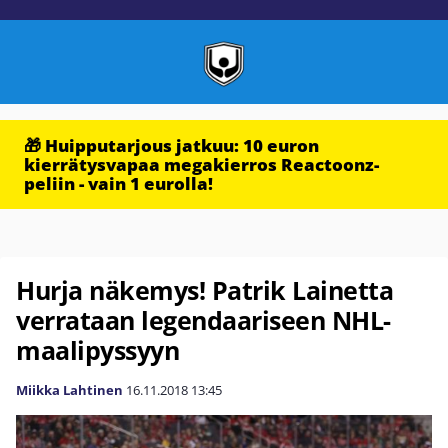
🎁 Huipputarjous jatkuu: 10 euron
kierrätysvapaa megakierros Reactoonz-
peliin - vain 1 eurolla!
Hurja näkemys! Patrik Lainetta
verrataan legendaariseen NHL-
maalipyssyyn
Miikka Lahtinen
16.11.2018
13:45