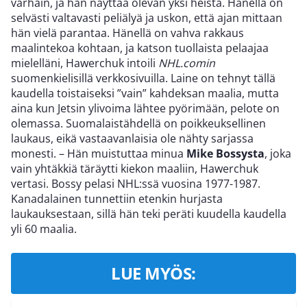
varhain, ja hän näyttää olevan yksi heistä. Hänellä on
selvästi valtavasti peliälyä ja uskon, että ajan mittaan
hän vielä parantaa. Hänellä on vahva rakkaus
maalintekoa kohtaan, ja katson tuollaista pelaajaa
mielelläni, Hawerchuk intoili
NHL.comin
suomenkielisillä verkkosivuilla. Laine on tehnyt tällä
kaudella toistaiseksi ”vain” kahdeksan maalia, mutta
aina kun Jetsin ylivoima lähtee pyörimään, pelote on
olemassa. Suomalaistähdellä on poikkeuksellinen
laukaus, eikä vastaavanlaisia ole nähty sarjassa
monesti. – Hän muistuttaa minua
Mike Bossysta
, joka
vain yhtäkkiä täräytti kiekon maaliin, Hawerchuk
vertasi. Bossy pelasi NHL:ssä vuosina 1977-1987.
Kanadalainen tunnettiin etenkin hurjasta
laukauksestaan, sillä hän teki peräti kuudella kaudella
yli 60 maalia.
LUE MYÖS: