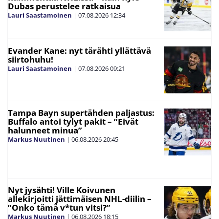
Dubas perustelee ratkaisua
Lauri Saastamoinen
|
07.08.2026
12:34
Evander Kane: nyt tärähti yllättävä
siirtohuhu!
Lauri Saastamoinen
|
07.08.2026
09:21
Tampa Bayn supertähden paljastus:
Buffalo antoi tylyt pakit – ”Eivät
halunneet minua”
Markus Nuutinen
|
06.08.2026
20:45
Nyt jysähti! Ville Koivunen
allekirjoitti jättimäisen NHL-diilin –
”Onko tämä v*tun vitsi?”
Markus Nuutinen
|
06.08.2026
18:15