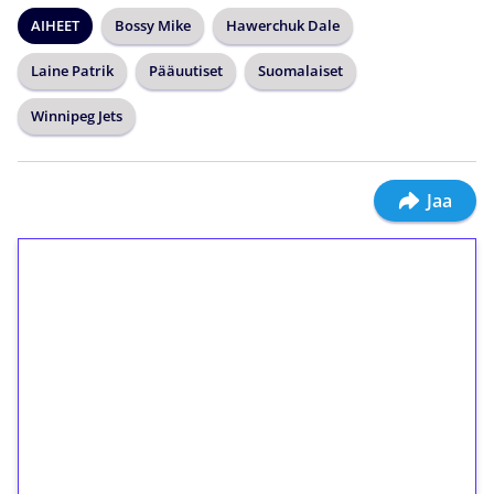
AIHEET
Bossy Mike
Hawerchuk Dale
Laine Patrik
Pääuutiset
Suomalaiset
Winnipeg Jets
Jaa
1€ = 10€ arvosta
ilmaiskierroksia ilman
kierrätystä!
Talleta 1€
Saat heti 50 ilmaiskierrosta Tuohi 1000 -
peliin (arvo 0,20€ per kierros)!