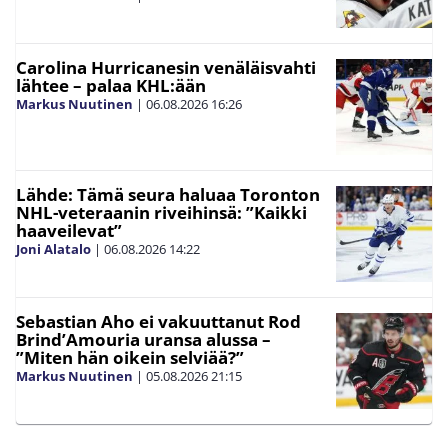
Carolina Hurricanesin venäläisvahti
lähtee – palaa KHL:ään
Markus Nuutinen
|
06.08.2026
16:26
Lähde: Tämä seura haluaa Toronton
NHL-veteraanin riveihinsä: ”Kaikki
haaveilevat”
Joni Alatalo
|
06.08.2026
14:22
Sebastian Aho ei vakuuttanut Rod
Brind’Amouria uransa alussa –
”Miten hän oikein selviää?”
Markus Nuutinen
|
05.08.2026
21:15