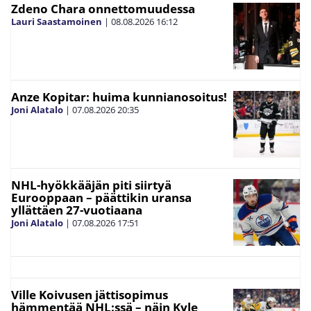
Zdeno Chara onnettomuudessa
Lauri Saastamoinen
|
08.08.2026
16:12
Anze Kopitar: huima kunnianosoitus!
Joni Alatalo
|
07.08.2026
20:35
NHL-hyökkääjän piti siirtyä
Eurooppaan – päättikin uransa
yllättäen 27-vuotiaana
Joni Alatalo
|
07.08.2026
17:51
Ville Koivusen jättisopimus
hämmentää NHL:ssä – näin Kyle