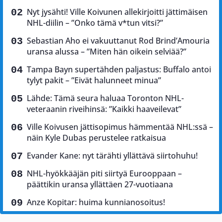
Nyt jysähti! Ville Koivunen allekirjoitti jättimäisen
NHL-diilin – ”Onko tämä v*tun vitsi?”
Sebastian Aho ei vakuuttanut Rod Brind’Amouria
uransa alussa – ”Miten hän oikein selviää?”
Tampa Bayn supertähden paljastus: Buffalo antoi
tylyt pakit – ”Eivät halunneet minua”
Lähde: Tämä seura haluaa Toronton NHL-
veteraanin riveihinsä: ”Kaikki haaveilevat”
Ville Koivusen jättisopimus hämmentää NHL:ssä –
näin Kyle Dubas perustelee ratkaisua
Evander Kane: nyt tärähti yllättävä siirtohuhu!
NHL-hyökkääjän piti siirtyä Eurooppaan –
päättikin uransa yllättäen 27-vuotiaana
Anze Kopitar: huima kunnianosoitus!