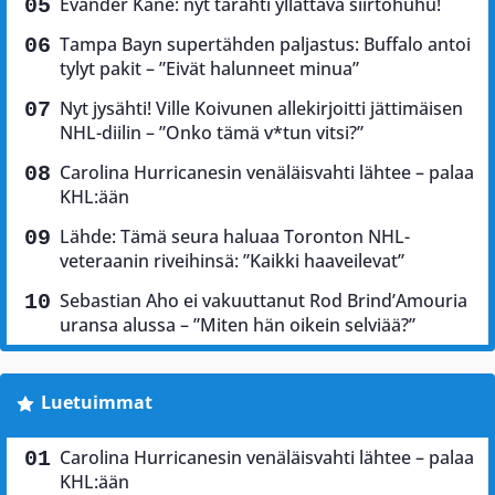
Evander Kane: nyt tärähti yllättävä siirtohuhu!
Tampa Bayn supertähden paljastus: Buffalo antoi
tylyt pakit – ”Eivät halunneet minua”
Nyt jysähti! Ville Koivunen allekirjoitti jättimäisen
NHL-diilin – ”Onko tämä v*tun vitsi?”
Carolina Hurricanesin venäläisvahti lähtee – palaa
KHL:ään
Lähde: Tämä seura haluaa Toronton NHL-
veteraanin riveihinsä: ”Kaikki haaveilevat”
Sebastian Aho ei vakuuttanut Rod Brind’Amouria
uransa alussa – ”Miten hän oikein selviää?”
Luetuimmat
Carolina Hurricanesin venäläisvahti lähtee – palaa
KHL:ään