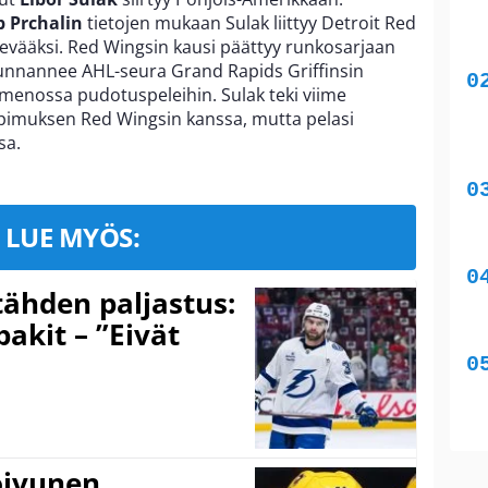
b Prchalin
tietojen mukaan Sulak liittyy Detroit Red
kevääksi. Red Wingsin kausi päättyy runkosarjaan
uunnannee AHL-seura Grand Rapids Griffinsin
lä menossa pudotuspeleihin. Sulak teki viime
pimuksen Red Wingsin kanssa, mutta pelasi
sa.
LUE MYÖS:
ähden paljastus:
pakit – ”Eivät
Koivunen