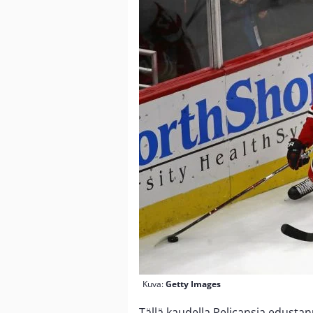
Kuva:
Getty Images
Tällä kaudella Pelicansia edusta