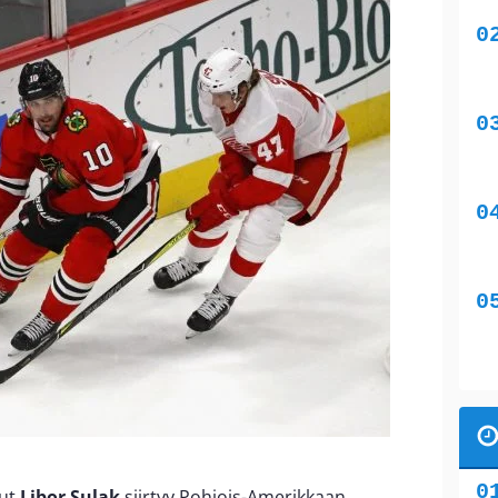
nut
Libor Sulak
siirtyy Pohjois-Amerikkaan.