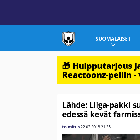
SUOMALAISET
🎁 Huipputarjous 
Reactoonz-peliin - 
Lähde: Liiga-pakki 
edessä kevät farmis
toimitus
22.03.2018
21:35