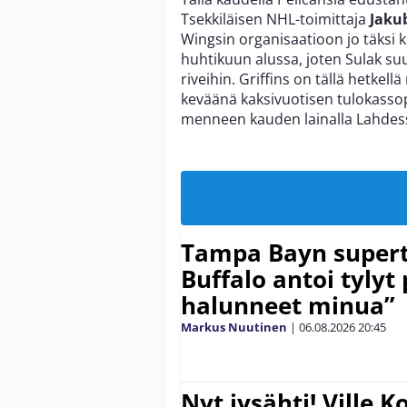
Tsekkiläisen NHL-toimittaja
Jaku
Wingsin organisaatioon jo täksi 
huhtikuun alussa, joten Sulak s
riveihin. Griffins on tällä hetkel
keväänä kaksivuotisen tulokasso
menneen kauden lainalla Lahdes
Tampa Bayn supert
Buffalo antoi tylyt 
halunneet minua”
Markus Nuutinen
|
06.08.2026
20:45
Nyt jysähti! Ville 