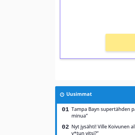
Saat heti 50 ilmaiskierr
kierros)!
Ei kierrätysvaatimusta!
Uusimmat
Tampa Bayn supertähden palj
minua”
Nyt jysähti! Ville Koivunen a
v*tun vitsi?”