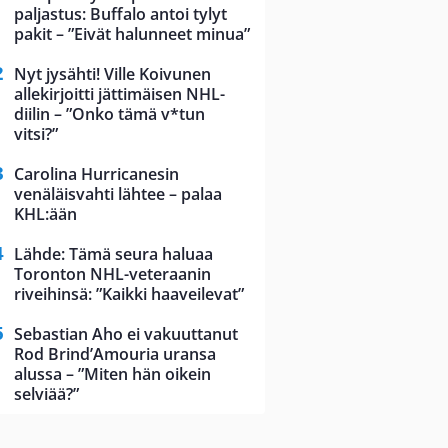
paljastus: Buffalo antoi tylyt
pakit – ”Eivät halunneet minua”
Nyt jysähti! Ville Koivunen
allekirjoitti jättimäisen NHL-
diilin – ”Onko tämä v*tun
vitsi?”
Carolina Hurricanesin
venäläisvahti lähtee – palaa
KHL:ään
Lähde: Tämä seura haluaa
Toronton NHL-veteraanin
riveihinsä: ”Kaikki haaveilevat”
Sebastian Aho ei vakuuttanut
Rod Brind’Amouria uransa
alussa – ”Miten hän oikein
selviää?”