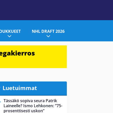
JOUKKUEET
NHL DRAFT 2026
egakierros
Luetuimmat
Tässäkö sopiva seura Patrik
Laineelle? Ismo Lehkonen: ”75-
prosenttisesti uskon”