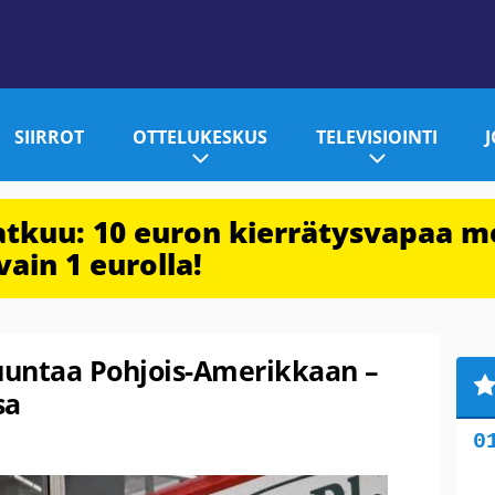
SIIRROT
OTTELUKESKUS
TELEVISIOINTI
jatkuu: 10 euron kierrätysvapaa m
vain 1 eurolla!
suuntaa Pohjois-Amerikkaan –
sa