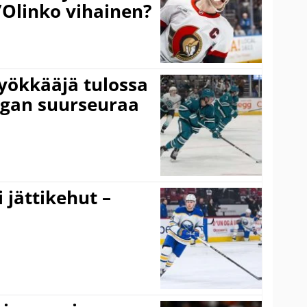
”Olinko vihainen?
yökkääjä tulossa
igan suurseuraa
 jättikehut –