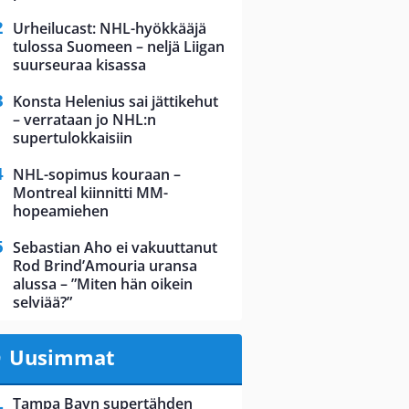
Urheilucast: NHL-hyökkääjä
tulossa Suomeen – neljä Liigan
suurseuraa kisassa
Konsta Helenius sai jättikehut
– verrataan jo NHL:n
supertulokkaisiin
NHL-sopimus kouraan –
Montreal kiinnitti MM-
hopeamiehen
Sebastian Aho ei vakuuttanut
Rod Brind’Amouria uransa
alussa – ”Miten hän oikein
selviää?”
Uusimmat
Tampa Bayn supertähden