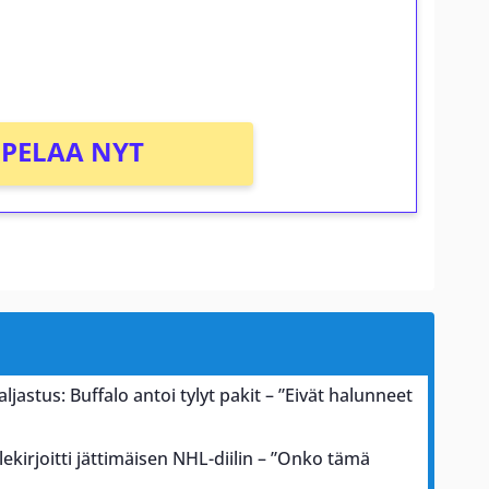
osta Tuohi 1000 -peliin (arvo 0,20€ per
PELAA NYT
astus: Buffalo antoi tylyt pakit – ”Eivät halunneet
llekirjoitti jättimäisen NHL-diilin – ”Onko tämä