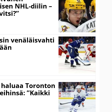
äisen NHL-diilin –
itsi?”
sin venäläisvahti
:ään
 haluaa Toronton
eihinsä: ”Kaikki