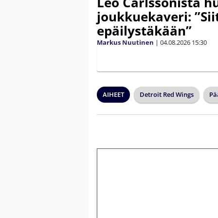
Leo Carlssonista h
joukkuekaveri: ”Siit
epäilystäkään”
Markus Nuutinen
|
04.08.2026
15:30
AIHEET
Detroit Red Wings
Pä
1€ = 10€ arvosta 
kierrätystä!
Talleta 1€