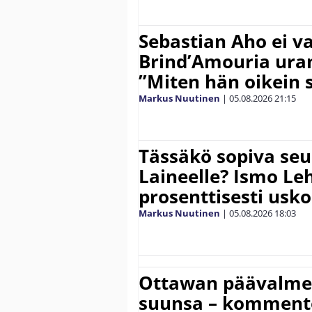
Sebastian Aho ei v
Brind’Amouria uran
”Miten hän oikein 
Markus Nuutinen
|
05.08.2026
21:15
Tässäkö sopiva seu
Laineelle? Ismo Le
prosenttisesti usk
Markus Nuutinen
|
05.08.2026
18:03
Ottawan päävalmen
suunsa – komment