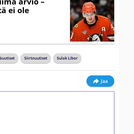
uima arvio –
ä ei ole
äuutiset
Siirtouutiset
Sulak Libor
Jaa
ilmaiskierroksia ilman