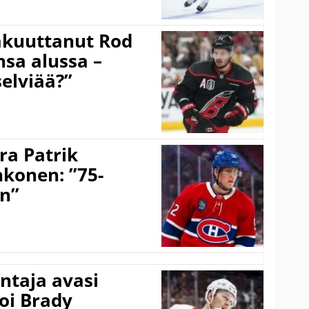
akuuttanut Rod
sa alussa –
selviää?”
ra Patrik
hkonen: ”75-
on”
taja avasi
oi Brady