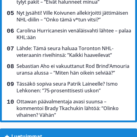
tylyt pakit – ”Eivät halunneet minua”
Nyt jysähti! Ville Koivunen allekirjoitti jättimäisen
NHL-diilin – ”Onko tämä v*tun vitsi?”
Carolina Hurricanesin venäläisvahti lähtee – palaa
KHL:ään
Lähde: Tämä seura haluaa Toronton NHL-
veteraanin riveihinsä: ”Kaikki haaveilevat”
Sebastian Aho ei vakuuttanut Rod Brind’Amouria
uransa alussa – ”Miten hän oikein selviää?”
Tässäkö sopiva seura Patrik Laineelle? Ismo
Lehkonen: ”75-prosenttisesti uskon”
Ottawan päävalmentaja avasi suunsa –
kommentoi Brady Tkachukin lähtöä: ”Olinko
vihainen? Vähän”
Luetuimmat