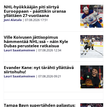
NHL-hyökkääjän piti siirtyä
Eurooppaan – päättikin uransa
yllättäen 27-vuotiaana
Joni Alatalo
|
07.08.2026
17:51
Ville Koivusen jättisopimus
hämmentää NHL:ssä – näin Kyle
Dubas perustelee ratkaisua
Lauri Saastamoinen
|
07.08.2026
12:34
Evander Kane: nyt tärähti yllättävä
siirtohuhu!
Lauri Saastamoinen
|
07.08.2026
09:21
Tampa Bayn supertähden paljastus: