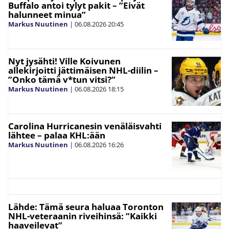
Buffalo antoi tylyt pakit – ”Eivät
halunneet minua”
Markus Nuutinen
|
06.08.2026
20:45
Nyt jysähti! Ville Koivunen
allekirjoitti jättimäisen NHL-diilin –
”Onko tämä v*tun vitsi?”
Markus Nuutinen
|
06.08.2026
18:15
Carolina Hurricanesin venäläisvahti
lähtee – palaa KHL:ään
Markus Nuutinen
|
06.08.2026
16:26
Lähde: Tämä seura haluaa Toronton
NHL-veteraanin riveihinsä: ”Kaikki
haaveilevat”