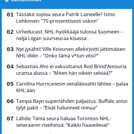
Tässäkö sopiva seura Patrik Laineelle? Ismo
Lehkonen: ”75-prosenttisesti uskon”
Urheilucast: NHL-hyökkääjä tulossa Suomeen –
neljä Liigan suurseuraa kisassa
Nyt jysähti! Ville Koivunen allekirjoitti jättimäisen
NHL-diilin – ”Onko tämä v*tun vitsi?”
Sebastian Aho ei vakuuttanut Rod Brind’Amouria
uransa alussa – ”Miten hän oikein selviää?”
Carolina Hurricanesin venäläisvahti lähtee – palaa
KHL:ään
Tampa Bayn supertähden paljastus: Buffalo antoi
tylyt pakit – ”Eivät halunneet minua”
Lähde: Tämä seura haluaa Toronton NHL-
veteraanin riveihinsä: ”Kaikki haaveilevat”