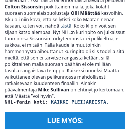
lääkettään. Yksi näistä oli erinomaista kevättä pelaavan
Colton Sissonsin
poikittainen maila, joka kolahti
suoraan suomalaispuolustaja
Olli Määttää
kasvoihin.
Isku oli niin kova, että se lytisti koko Määtän nenän
kasaan, kuten voit nähdä
tästä
. Koko klipin voit sen
sijaan katso alempaa. Nyt NHL:n kurinpito on julkaissut
tuomionsa Sissonsin törkytempusta: ei pelikieltoa, ei
sakkoa, ei mitään. Tällä kaudella muutoinkin
hämmennystä aiheuttanut kurinpito oli siis todella sitä
mieltä, että sen ei tarvitse rangaista ketään, sillä
poikittainen maila suoraan päähän ei ole millään
tasolla rangaistava temppu. Kaikeksi onneksi Määttä
vaikuttanee olevan pelikunnossa mahdollisesti
ratkaisevaan kuudenteen finaaliin. Ainakin
päävalmentaja
Mike Sullivan
on ehtinyt jo kertomaan,
että Määttä ”voi hyvin”.
NHL-fanin koti: 
KAIKKI PLEIJAREISTA.
LUE MYÖS: