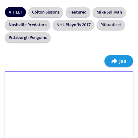
AIHEET
Colton Sissons
Featured
Mike Sullivan
Nashville Predators
NHL Playoffs 2017
Pääuutiset
Pittsburgh Penguins
Jaa
1€ = 10€ arvosta
ilmaiskierroksia ilman
kierrätystä!
Talleta 1€
Saat heti 50 ilmaiskierrosta Tuohi 1000 -
peliin (arvo 0,20€ per kierros)!