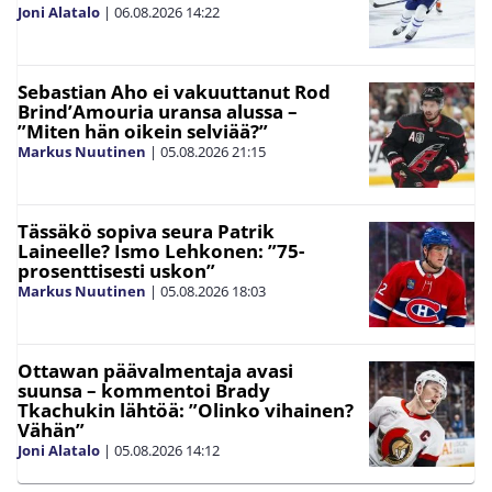
Joni Alatalo
|
06.08.2026
14:22
Sebastian Aho ei vakuuttanut Rod
Brind’Amouria uransa alussa –
”Miten hän oikein selviää?”
Markus Nuutinen
|
05.08.2026
21:15
Tässäkö sopiva seura Patrik
Laineelle? Ismo Lehkonen: ”75-
prosenttisesti uskon”
Markus Nuutinen
|
05.08.2026
18:03
Ottawan päävalmentaja avasi
suunsa – kommentoi Brady
Tkachukin lähtöä: ”Olinko vihainen?
Vähän”
Joni Alatalo
|
05.08.2026
14:12