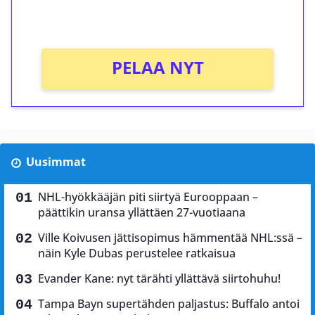
Ei kierrätysvaatimusta!
PELAA NYT
Uusimmat
NHL-hyökkääjän piti siirtyä Eurooppaan –
päättikin uransa yllättäen 27-vuotiaana
Ville Koivusen jättisopimus hämmentää NHL:ssä –
näin Kyle Dubas perustelee ratkaisua
Evander Kane: nyt tärähti yllättävä siirtohuhu!
Tampa Bayn supertähden paljastus: Buffalo antoi