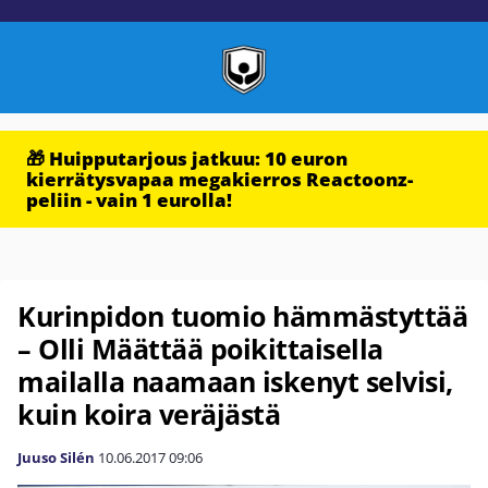
🎁 Huipputarjous jatkuu: 10 euron
kierrätysvapaa megakierros Reactoonz-
peliin - vain 1 eurolla!
Kurinpidon tuomio hämmästyttää
– Olli Määttää poikittaisella
mailalla naamaan iskenyt selvisi,
kuin koira veräjästä
Juuso Silén
10.06.2017
09:06