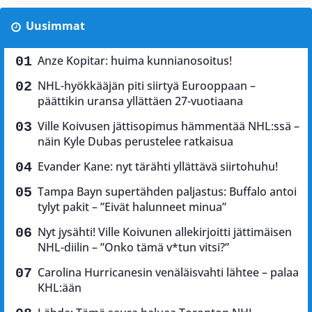
Uusimmat
Anze Kopitar: huima kunnianosoitus!
NHL-hyökkääjän piti siirtyä Eurooppaan –
päättikin uransa yllättäen 27-vuotiaana
Ville Koivusen jättisopimus hämmentää NHL:ssä –
näin Kyle Dubas perustelee ratkaisua
Evander Kane: nyt tärähti yllättävä siirtohuhu!
Tampa Bayn supertähden paljastus: Buffalo antoi
tylyt pakit – ”Eivät halunneet minua”
Nyt jysähti! Ville Koivunen allekirjoitti jättimäisen
NHL-diilin – ”Onko tämä v*tun vitsi?”
Carolina Hurricanesin venäläisvahti lähtee – palaa
KHL:ään