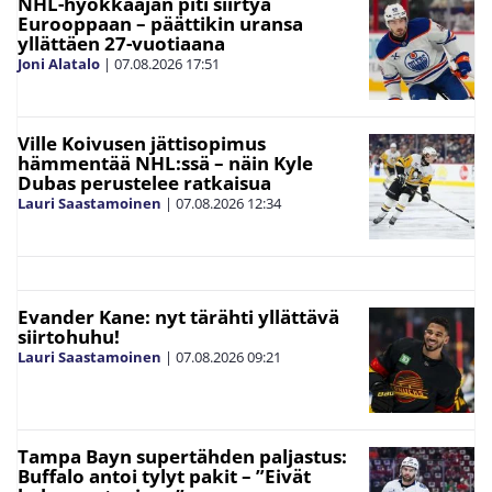
NHL-hyökkääjän piti siirtyä
Eurooppaan – päättikin uransa
yllättäen 27-vuotiaana
Joni Alatalo
|
07.08.2026
17:51
Ville Koivusen jättisopimus
hämmentää NHL:ssä – näin Kyle
Dubas perustelee ratkaisua
Lauri Saastamoinen
|
07.08.2026
12:34
Evander Kane: nyt tärähti yllättävä
siirtohuhu!
Lauri Saastamoinen
|
07.08.2026
09:21
Tampa Bayn supertähden paljastus:
Buffalo antoi tylyt pakit – ”Eivät