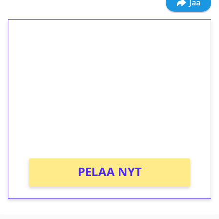
Jaa
1€ = 10€ arvosta
ilmaiskierroksia ilman
kierrätystä!
Talleta 1€
Saat heti 50 ilmaiskierrosta Tuohi 1000 -
peliin (arvo 0,20€ per kierros)!
Ei kierrätysvaatimusta!
PELAA NYT