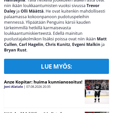
Hainseylla
. Tällä hetkellä joukkueen alakerrasta ovat
niin ikään loukkaantumisten vuoksi sivussa
Trevor
Daley
ja
Olli Määttä
. He ovat kuitenkin mahdollisesti
palaamassa kokoonpanoon pudotuspeleihin
mennessä. Ylipäätään Penguins kärsii kauden
tärkeimmillä hetkillä karmaisevasta
loukkaantumiskierteestä. Edellä mainitun
puolustajakolmikon lisäksi poissa ovat niin ikään
Matt
Cullen
,
Carl Hagelin
,
Chris Kunitz
,
Evgeni Malkin
ja
Bryan Rust
.
LUE MYÖS:
Anze Kopitar: huima kunnianosoitus!
Joni Alatalo
|
07.08.2026
20:35