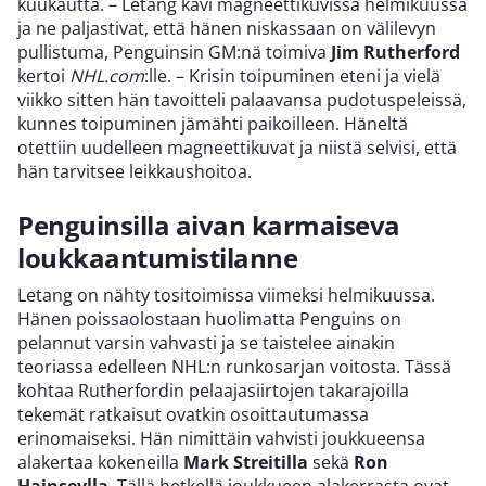
kuukautta. – Letang kävi magneettikuvissa helmikuussa
ja ne paljastivat, että hänen niskassaan on välilevyn
pullistuma, Penguinsin GM:nä toimiva
Jim Rutherford
kertoi
NHL.com
:lle. – Krisin toipuminen eteni ja vielä
viikko sitten hän tavoitteli palaavansa pudotuspeleissä,
kunnes toipuminen jämähti paikoilleen. Häneltä
otettiin uudelleen magneettikuvat ja niistä selvisi, että
hän tarvitsee leikkaushoitoa.
Penguinsilla aivan karmaiseva
loukkaantumistilanne
Letang on nähty tositoimissa viimeksi helmikuussa.
Hänen poissaolostaan huolimatta Penguins on
pelannut varsin vahvasti ja se taistelee ainakin
teoriassa edelleen NHL:n runkosarjan voitosta. Tässä
kohtaa Rutherfordin pelaajasiirtojen takarajoilla
tekemät ratkaisut ovatkin osoittautumassa
erinomaiseksi. Hän nimittäin vahvisti joukkueensa
alakertaa kokeneilla
Mark Streitilla
sekä
Ron