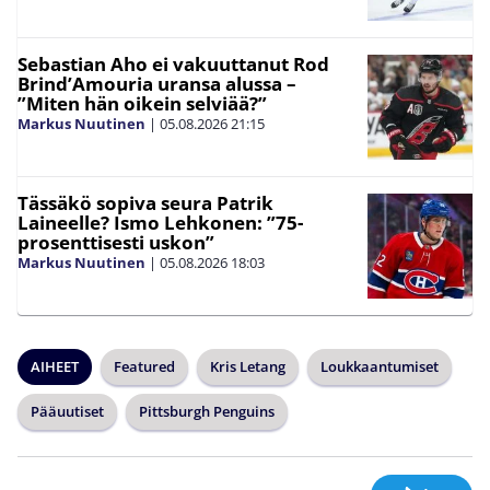
Sebastian Aho ei vakuuttanut Rod
Brind’Amouria uransa alussa –
”Miten hän oikein selviää?”
Markus Nuutinen
|
05.08.2026
21:15
Tässäkö sopiva seura Patrik
Laineelle? Ismo Lehkonen: ”75-
prosenttisesti uskon”
Markus Nuutinen
|
05.08.2026
18:03
AIHEET
Featured
Kris Letang
Loukkaantumiset
Pääuutiset
Pittsburgh Penguins