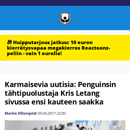
🎁 Huipputarjous jatkuu: 10 euron
kierrätysvapaa megakierros Reactoonz-
peliin - vain 1 eurolla!
Karmaisevia uutisia: Penguinsin
tähtipuolustaja Kris Letang
sivussa ensi kauteen saakka
Marko Ollonqvist
05.04.2017
22:00