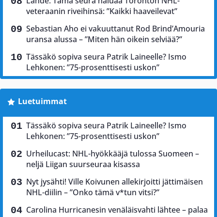
Lähde: Tämä seura haluaa Toronton NHL-
veteraanin riveihinsä: ”Kaikki haaveilevat”
Sebastian Aho ei vakuuttanut Rod Brind’Amouria
uransa alussa – ”Miten hän oikein selviää?”
Tässäkö sopiva seura Patrik Laineelle? Ismo
Lehkonen: ”75-prosenttisesti uskon”
Luetuimmat
Tässäkö sopiva seura Patrik Laineelle? Ismo
Lehkonen: ”75-prosenttisesti uskon”
Urheilucast: NHL-hyökkääjä tulossa Suomeen –
neljä Liigan suurseuraa kisassa
Nyt jysähti! Ville Koivunen allekirjoitti jättimäisen
NHL-diilin – ”Onko tämä v*tun vitsi?”
Carolina Hurricanesin venäläisvahti lähtee – palaa