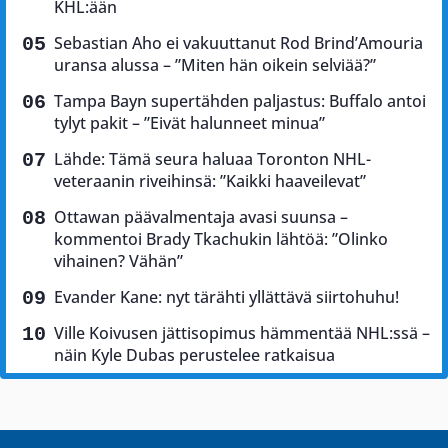
KHL:ään
Sebastian Aho ei vakuuttanut Rod Brind’Amouria
uransa alussa – ”Miten hän oikein selviää?”
Tampa Bayn supertähden paljastus: Buffalo antoi
tylyt pakit – ”Eivät halunneet minua”
Lähde: Tämä seura haluaa Toronton NHL-
veteraanin riveihinsä: ”Kaikki haaveilevat”
Ottawan päävalmentaja avasi suunsa –
kommentoi Brady Tkachukin lähtöä: ”Olinko
vihainen? Vähän”
Evander Kane: nyt tärähti yllättävä siirtohuhu!
Ville Koivusen jättisopimus hämmentää NHL:ssä –
näin Kyle Dubas perustelee ratkaisua