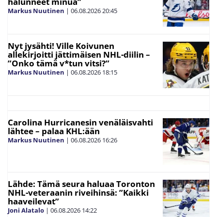
halunneet minua”
Markus Nuutinen
|
06.08.2026
20:45
Nyt jysähti! Ville Koivunen
allekirjoitti jättimäisen NHL-diilin –
”Onko tämä v*tun vitsi?”
Markus Nuutinen
|
06.08.2026
18:15
Carolina Hurricanesin venäläisvahti
lähtee – palaa KHL:ään
Markus Nuutinen
|
06.08.2026
16:26
Lähde: Tämä seura haluaa Toronton
NHL-veteraanin riveihinsä: ”Kaikki
haaveilevat”
Joni Alatalo
|
06.08.2026
14:22