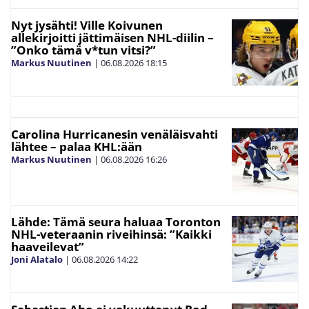
Nyt jysähti! Ville Koivunen
allekirjoitti jättimäisen NHL-diilin –
”Onko tämä v*tun vitsi?”
Markus Nuutinen
|
06.08.2026
18:15
Carolina Hurricanesin venäläisvahti
lähtee – palaa KHL:ään
Markus Nuutinen
|
06.08.2026
16:26
Lähde: Tämä seura haluaa Toronton
NHL-veteraanin riveihinsä: ”Kaikki
haaveilevat”
Joni Alatalo
|
06.08.2026
14:22