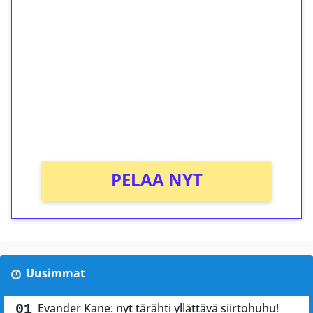
ilmaiskierroksia ilman
kierrätystä!
Talleta 1€
Saat heti 50 ilmaiskierrosta Tuohi 1000 -
peliin (arvo 0,20€ per kierros)!
Ei kierrätysvaatimusta!
PELAA NYT
Uusimmat
Evander Kane: nyt tärähti yllättävä siirtohuhu!