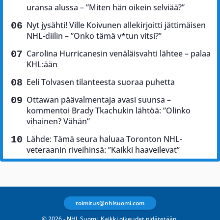
uransa alussa – ”Miten hän oikein selviää?”
Nyt jysähti! Ville Koivunen allekirjoitti jättimäisen
NHL-diilin – ”Onko tämä v*tun vitsi?”
Carolina Hurricanesin venäläisvahti lähtee – palaa
KHL:ään
Eeli Tolvasen tilanteesta suoraa puhetta
Ottawan päävalmentaja avasi suunsa –
kommentoi Brady Tkachukin lähtöä: ”Olinko
vihainen? Vähän”
Lähde: Tämä seura haluaa Toronton NHL-
veteraanin riveihinsä: ”Kaikki haaveilevat”
toimitus@nhlsuomi.com
© 2026 - NHL Suomi. Kaikki oikeudet pidätetään.