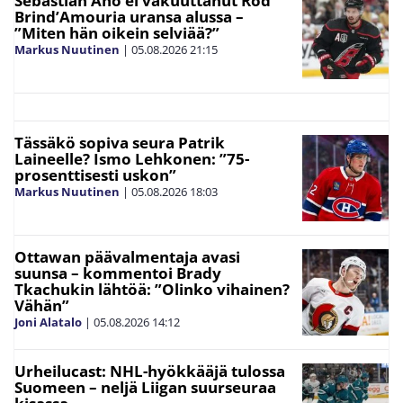
Sebastian Aho ei vakuuttanut Rod
Brind’Amouria uransa alussa –
”Miten hän oikein selviää?”
Markus Nuutinen
|
05.08.2026
21:15
Tässäkö sopiva seura Patrik
Laineelle? Ismo Lehkonen: ”75-
prosenttisesti uskon”
Markus Nuutinen
|
05.08.2026
18:03
Ottawan päävalmentaja avasi
suunsa – kommentoi Brady
Tkachukin lähtöä: ”Olinko vihainen?
Vähän”
Joni Alatalo
|
05.08.2026
14:12
Urheilucast: NHL-hyökkääjä tulossa
Suomeen – neljä Liigan suurseuraa