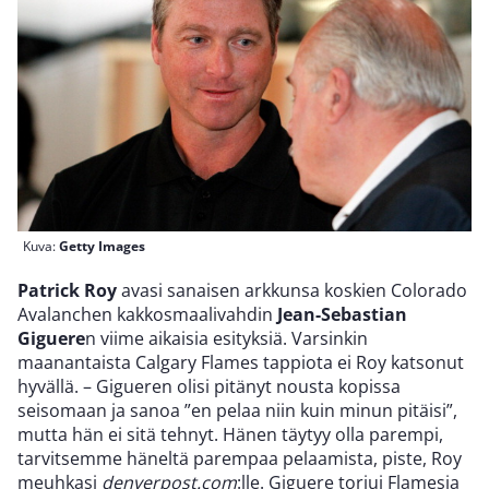
Kuva:
Getty Images
Patrick Roy
avasi sanaisen arkkunsa koskien Colorado
Avalanchen kakkosmaalivahdin
Jean-Sebastian
Giguere
n viime aikaisia esityksiä. Varsinkin
maanantaista Calgary Flames tappiota ei Roy katsonut
hyvällä. – Gigueren olisi pitänyt nousta kopissa
seisomaan ja sanoa ”en pelaa niin kuin minun pitäisi”,
mutta hän ei sitä tehnyt. Hänen täytyy olla parempi,
tarvitsemme häneltä parempaa pelaamista, piste, Roy
meuhkasi
denverpost.com
:lle. Giguere torjui Flamesia