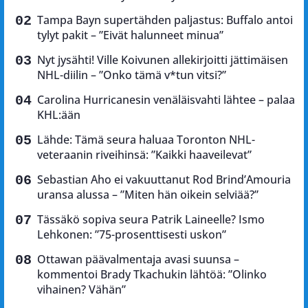
Tampa Bayn supertähden paljastus: Buffalo antoi
tylyt pakit – ”Eivät halunneet minua”
Nyt jysähti! Ville Koivunen allekirjoitti jättimäisen
NHL-diilin – ”Onko tämä v*tun vitsi?”
Carolina Hurricanesin venäläisvahti lähtee – palaa
KHL:ään
Lähde: Tämä seura haluaa Toronton NHL-
veteraanin riveihinsä: ”Kaikki haaveilevat”
Sebastian Aho ei vakuuttanut Rod Brind’Amouria
uransa alussa – ”Miten hän oikein selviää?”
Tässäkö sopiva seura Patrik Laineelle? Ismo
Lehkonen: ”75-prosenttisesti uskon”
Ottawan päävalmentaja avasi suunsa –
kommentoi Brady Tkachukin lähtöä: ”Olinko
vihainen? Vähän”