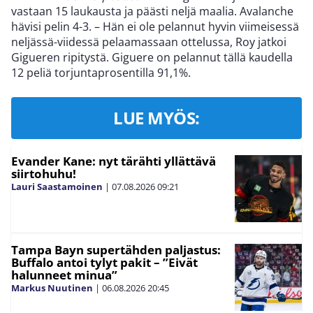
vastaan 15 laukausta ja päästi neljä maalia. Avalanche
hävisi pelin 4-3. – Hän ei ole pelannut hyvin viimeisessä
neljässä-viidessä pelaamassaan ottelussa, Roy jatkoi
Gigueren ripitystä. Giguere on pelannut tällä kaudella
12 peliä torjuntaprosentilla 91,1%.
LUE MYÖS:
Evander Kane: nyt tärähti yllättävä
siirtohuhu!
Lauri Saastamoinen
|
07.08.2026
09:21
Tampa Bayn supertähden paljastus:
Buffalo antoi tylyt pakit – ”Eivät
halunneet minua”
Markus Nuutinen
|
06.08.2026
20:45