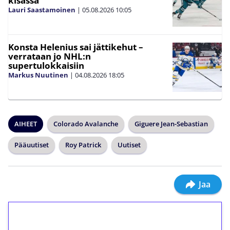
kisassa
Lauri Saastamoinen
|
05.08.2026
10:05
Konsta Helenius sai jättikehut –
verrataan jo NHL:n
supertulokkaisiin
Markus Nuutinen
|
04.08.2026
18:05
AIHEET
Colorado Avalanche
Giguere Jean-Sebastian
Pääuutiset
Roy Patrick
Uutiset
Jaa
1€ = 10€ arvosta