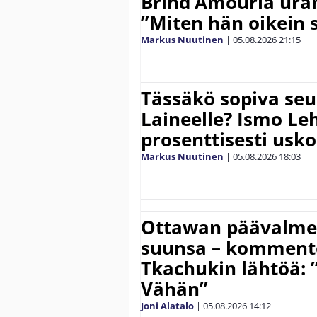
Brind’Amouria uran
”Miten hän oikein 
Markus Nuutinen
|
05.08.2026
21:15
Tässäkö sopiva seu
Laineelle? Ismo Le
prosenttisesti usk
Markus Nuutinen
|
05.08.2026
18:03
Ottawan päävalmen
suunsa – komment
Tkachukin lähtöä: 
Vähän”
Joni Alatalo
|
05.08.2026
14:12