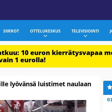
SIIRROT
OTTELUKESKUS
TELEVISIOINTI
jatkuu: 10 euron kierrätysvapaa m
vain 1 eurolla!
ille lyövänsä luistimet naulaan