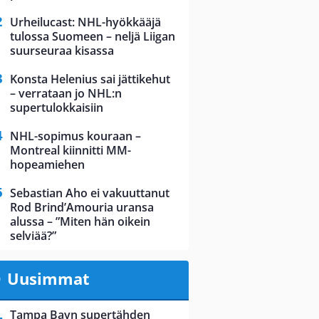
Urheilucast: NHL-hyökkääjä
tulossa Suomeen – neljä Liigan
suurseuraa kisassa
Konsta Helenius sai jättikehut
– verrataan jo NHL:n
supertulokkaisiin
NHL-sopimus kouraan –
Montreal kiinnitti MM-
hopeamiehen
Sebastian Aho ei vakuuttanut
Rod Brind’Amouria uransa
alussa – ”Miten hän oikein
selviää?”
Uusimmat
Tampa Bayn supertähden