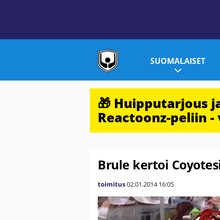
SUOMALAISET
🎁 Huipputarjous 
Reactoonz-peliin - 
Brule kertoi Coyotes
toimitus
02.01.2014
16:05