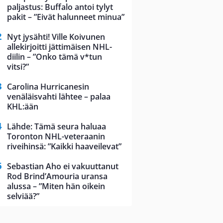
paljastus: Buffalo antoi tylyt
pakit – ”Eivät halunneet minua”
Nyt jysähti! Ville Koivunen
allekirjoitti jättimäisen NHL-
diilin – ”Onko tämä v*tun
vitsi?”
Carolina Hurricanesin
venäläisvahti lähtee – palaa
KHL:ään
Lähde: Tämä seura haluaa
Toronton NHL-veteraanin
riveihinsä: ”Kaikki haaveilevat”
Sebastian Aho ei vakuuttanut
Rod Brind’Amouria uransa
alussa – ”Miten hän oikein
selviää?”