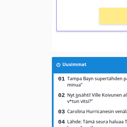
Uusimmat
Tampa Bayn supertähden palj
minua”
Nyt jysähti! Ville Koivunen a
v*tun vitsi?”
Carolina Hurricanesin venäl
Lähde: Tämä seura haluaa T