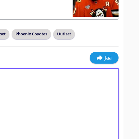
set
Phoenix Coyotes
Uutiset
Jaa
ilmaiskierroksia ilman
osta Tuohi 1000 -peliin (arvo 0,20€ per