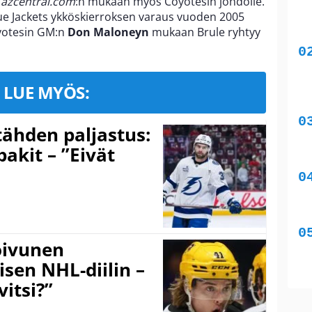
ä
azcentral.com
:n mukaan myös Coyotesin johdolle.
lue Jackets ykköskierroksen varaus vuoden 2005
oyotesin GM:n
Don Maloneyn
mukaan Brule ryhtyy
LUE MYÖS:
ähden paljastus:
pakit – ”Eivät
Koivunen
äisen NHL-diilin –
itsi?”