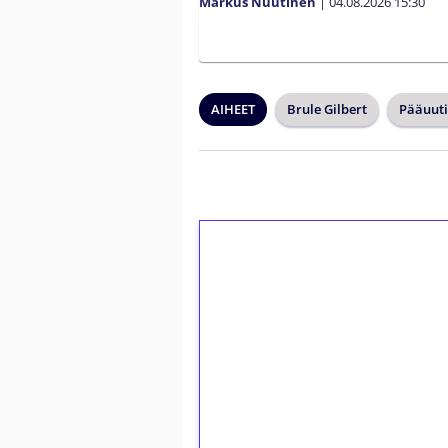
Markus Nuutinen
|
04.08.2026
15:30
AIHEET
Brule Gilbert
Pääuuti
1€ = 10€ arvosta 
kierrätystä!
Talleta 1€
Saat heti 50 ilmaiskierr
kierros)!
Ei kierrätysvaatimusta!