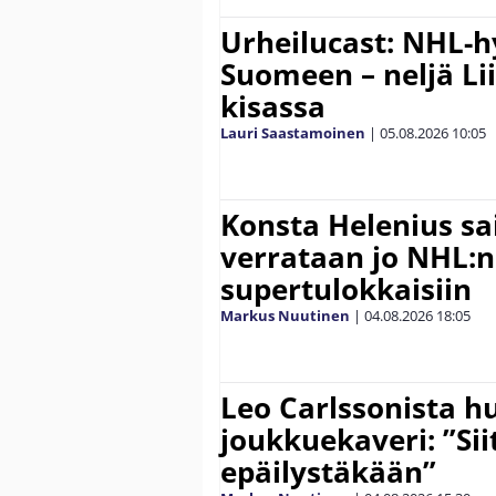
Urheilucast: NHL-h
Suomeen – neljä Li
kisassa
Lauri Saastamoinen
|
05.08.2026
10:05
Konsta Helenius sai
verrataan jo NHL:n
supertulokkaisiin
Markus Nuutinen
|
04.08.2026
18:05
Leo Carlssonista h
joukkuekaveri: ”Siit
epäilystäkään”