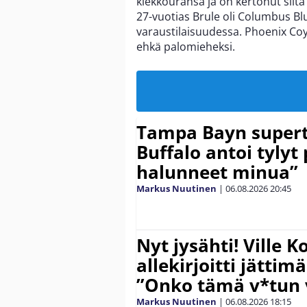
kiekkouransa ja on kertonut siit
27-vuotias Brule oli Columbus B
varaustilaisuudessa. Phoenix C
ehkä palomieheksi.
Tampa Bayn supert
Buffalo antoi tylyt 
halunneet minua”
Markus Nuutinen
|
06.08.2026
20:45
Nyt jysähti! Ville 
allekirjoitti jättim
”Onko tämä v*tun v
Markus Nuutinen
|
06.08.2026
18:15