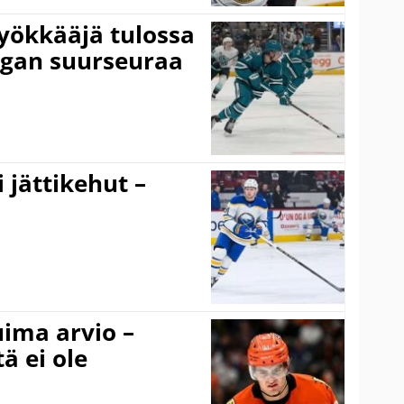
yökkääjä tulossa
igan suurseuraa
 jättikehut –
uima arvio –
ä ei ole