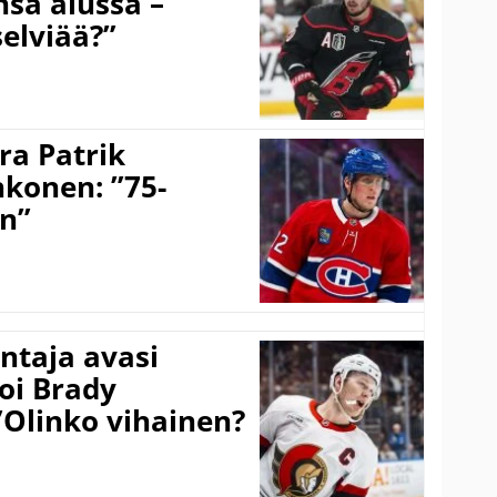
sa alussa –
selviää?”
ra Patrik
hkonen: ”75-
on”
taja avasi
oi Brady
”Olinko vihainen?