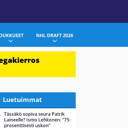
JOUKKUEET
NHL DRAFT 2026
egakierros
Luetuimmat
Tässäkö sopiva seura Patrik
Laineelle? Ismo Lehkonen: ”75-
prosenttisesti uskon”