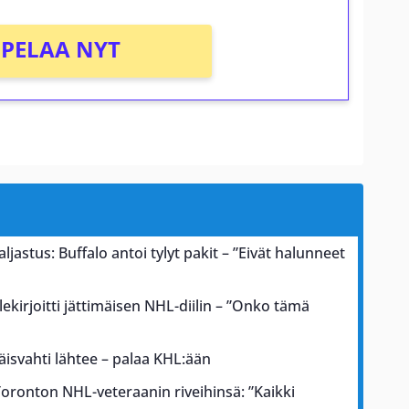
PELAA NYT
astus: Buffalo antoi tylyt pakit – ”Eivät halunneet
llekirjoitti jättimäisen NHL-diilin – ”Onko tämä
äisvahti lähtee – palaa KHL:ään
oronton NHL-veteraanin riveihinsä: ”Kaikki