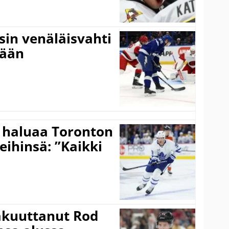
sin venäläisvahti
:ään
 haluaa Toronton
eihinsä: ”Kaikki
akuuttanut Rod