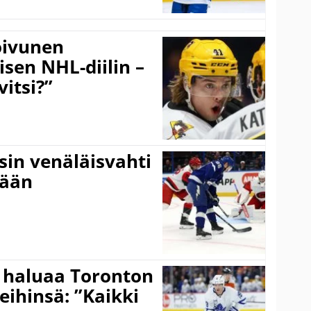
Koivunen
äisen NHL-diilin –
itsi?”
sin venäläisvahti
:ään
 haluaa Toronton
eihinsä: ”Kaikki