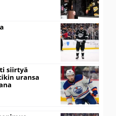
ma
i siirtyä
ikin uransa
aana