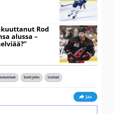
akuuttanut Rod
sa alussa –
selviää?”
antumiset
Scott John
Uutiset
Jaa