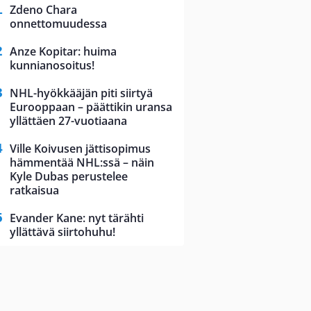
Zdeno Chara
onnettomuudessa
Anze Kopitar: huima
kunnianosoitus!
NHL-hyökkääjän piti siirtyä
Eurooppaan – päättikin uransa
yllättäen 27-vuotiaana
Ville Koivusen jättisopimus
hämmentää NHL:ssä – näin
Kyle Dubas perustelee
ratkaisua
Evander Kane: nyt tärähti
yllättävä siirtohuhu!