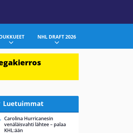
JOUKKUEET
NHL DRAFT 2026
egakierros
Luetuimmat
Carolina Hurricanesin
venäläisvahti lähtee – palaa
KHL:ään