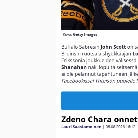
Kuva:
Getty Images
Buffalo Sabresin
John Scott
on s
Bruinsin ruotsalaishyökkääjän
Lo
Erikssonia joukkueiden välisessä
Shanahan
näki lopulta seitsemän
ei ole pelannut tapahtuneen jälk
Facebookissa! Yhteisön puolelle l
Zdeno Chara onne
Lauri Saastamoinen
|
08.08.2026
16:12