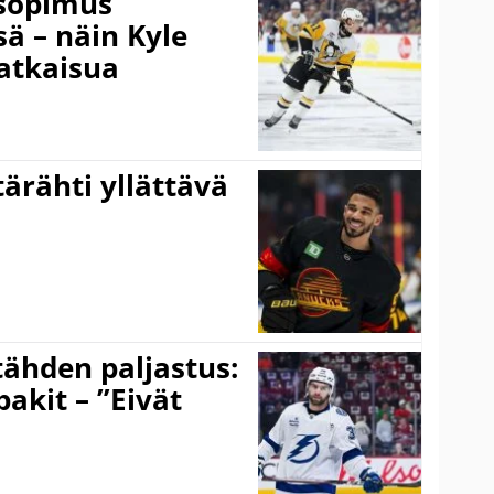
isopimus
 – näin Kyle
atkaisua
ärähti yllättävä
ähden paljastus:
pakit – ”Eivät