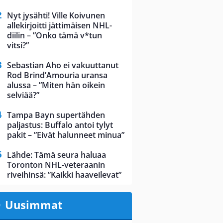
Nyt jysähti! Ville Koivunen
allekirjoitti jättimäisen NHL-
diilin – ”Onko tämä v*tun
vitsi?”
Sebastian Aho ei vakuuttanut
Rod Brind’Amouria uransa
alussa – ”Miten hän oikein
selviää?”
Tampa Bayn supertähden
paljastus: Buffalo antoi tylyt
pakit – ”Eivät halunneet minua”
Lähde: Tämä seura haluaa
Toronton NHL-veteraanin
riveihinsä: ”Kaikki haaveilevat”
Uusimmat