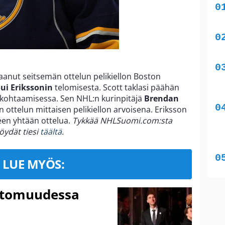
aanut seitsemän ottelun pelikiellon Boston
ui Erikssonin
telomisesta. Scott taklasi päähän
 kohtaamisessa. Sen NHL:n kurinpitäjä
Brendan
 ottelun mittaisen pelikiellon arvoisena. Eriksson
een yhtään ottelua.
Tykkää NHLSuomi.com:sta
öydät tiesi
täältä
.
LUE MYÖS:
ttomuudessa