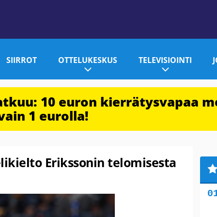
SIIRROT
OTTELUKESKUS
TELEVISIOINTI
jatkuu: 10 euron kierrätysvapaa m
vain 1 eurolla!
elikielto Erikssonin telomisesta