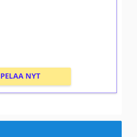
ilmaiskierroksia ilman
osta Tuohi 1000 -peliin (arvo 0,20€ per
PELAA NYT