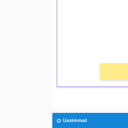
1€ = 10€ arvosta 
kierrätystä!
Talleta 1€
Saat heti 50 ilmaiskierr
kierros)!
Ei kierrätysvaatimusta!
Uusimmat