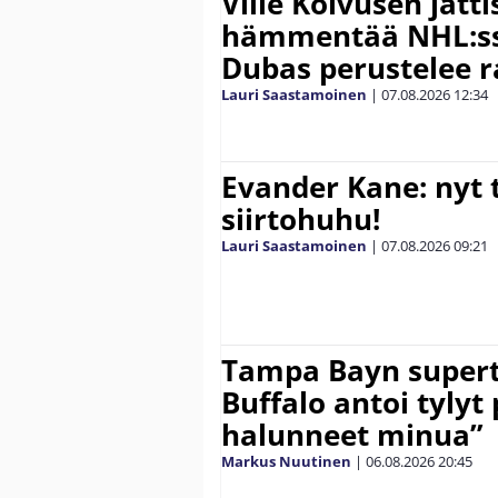
Ville Koivusen jätt
hämmentää NHL:ssä
Dubas perustelee r
Lauri Saastamoinen
|
07.08.2026
12:34
Evander Kane: nyt t
siirtohuhu!
Lauri Saastamoinen
|
07.08.2026
09:21
Tampa Bayn supert
Buffalo antoi tylyt 
halunneet minua”
Markus Nuutinen
|
06.08.2026
20:45