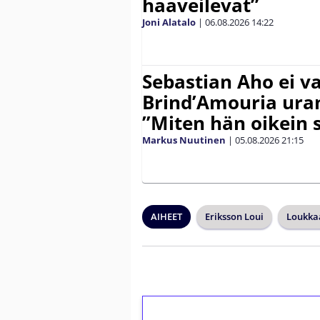
haaveilevat”
Joni Alatalo
|
06.08.2026
14:22
Sebastian Aho ei v
Brind’Amouria uran
”Miten hän oikein 
Markus Nuutinen
|
05.08.2026
21:15
AIHEET
Eriksson Loui
Loukka