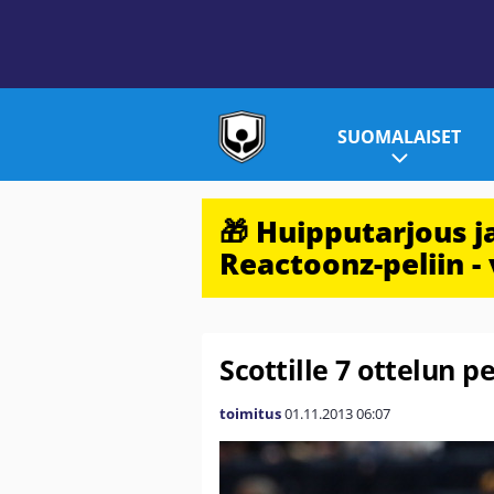
SUOMALAISET
🎁 Huipputarjous 
Reactoonz-peliin - 
Scottille 7 ottelun p
toimitus
01.11.2013
06:07