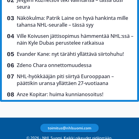
Jevgeni Kuznetsov teki valintansa – tässä uusi
seura
Näkökulma: Patrik Laine on hyvä hankinta mille
tahansa NHL-seuralle – tässä syy
Ville Koivusen jättisopimus hämmentää NHL:ssä –
näin Kyle Dubas perustelee ratkaisua
Evander Kane: nyt tärähti yllättävä siirtohuhu!
Zdeno Chara onnettomuudessa
NHL-hyökkääjän piti siirtyä Eurooppaan –
päättikin uransa yllättäen 27-vuotiaana
Anze Kopitar: huima kunnianosoitus!
toimitus@nhlsuomi.com
© 2026 - NHL Suomi. Kaikki oikeudet pidätetään.