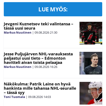
LUE MYÖS:
Jevgeni Kuznetsov teki valintansa –
tässä uusi seura
Markus Nuutinen
|
09.08.2026
21:30
Jesse Puljujärven NHL-varauksesta
paljastui uusi tieto – Edmonton
havitteli aivan toista pelaajaa
Markus Nuutinen
|
09.08.2026
16:26
Näkökulma: Patrik Laine on hyvä
hankinta mille tahansa NHL-seuralle
– tässä syy
Toni Tuomala
|
09.08.2026
14:03