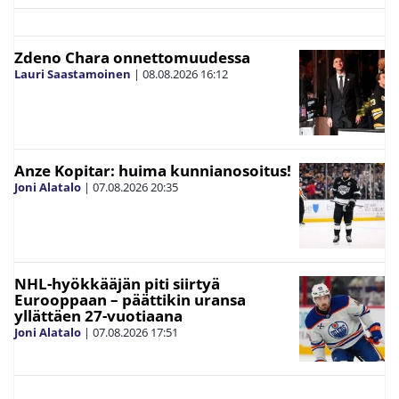
Zdeno Chara onnettomuudessa
Lauri Saastamoinen
|
08.08.2026
16:12
Anze Kopitar: huima kunnianosoitus!
Joni Alatalo
|
07.08.2026
20:35
NHL-hyökkääjän piti siirtyä
Eurooppaan – päättikin uransa
yllättäen 27-vuotiaana
Joni Alatalo
|
07.08.2026
17:51