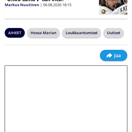
Markus Nuutinen
|
06.08.2026
18:15
AIHEET
Hossa Marian
Loukkaantumiset
Uutiset
Jaa
🎁 Huipputarjous jatkuu: 10
euron kierrätysvapaa
megakierros Reactoonz-
peliin – vain 1 eurolla!
Peli: Reactoonz
Vain uusille asiakkaille!