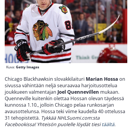
Kuva:
Getty Images
Chicago Blackhawksin slovakkilaituri
Marian Hossa
on
sivussa vähintään neljä seuraavaa harjoitusottelua
joukkueen valmentajan
Joel Quennevillen
mukaan.
Quenneville kuitenkin olettaa Hossan olevan täydessä
kunnossa 1.10., jolloin Chicago pelaa runkosarjan
avausottelunsa. Hossa teki viime kaudella 40 ottelussa
31 tehopistettä.
Tykkää NHLSuomi.com:sta
Facebookissa! Yhteisön puolelle löydät tiesi
täältä
.