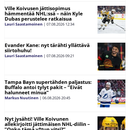
Ville Koivusen jättisopimus
hämmentää NHL:ssä – näin Kyle
Dubas perustelee ratkaisua
Lauri Saastamoinen
|
07.08.2026
12:34
Evander Kane: nyt tärähti yllättävä
siirtohuhu!
Lauri Saastamoinen
|
07.08.2026
09:21
Tampa Bayn supertähden paljastus:
Buffalo antoi tylyt pakit – ”Eivät
halunneet minua”
Markus Nuutinen
|
06.08.2026
20:45
Nyt jysähti! Ville Koivunen
allekirjoitti jättimäisen NHL-diilin –
”Onko tämä v*tun vitsi?”