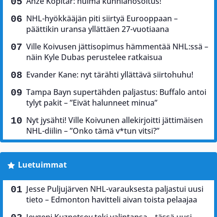
Anze Kopitar: huima kunnianosoitus!
NHL-hyökkääjän piti siirtyä Eurooppaan –
päättikin uransa yllättäen 27-vuotiaana
Ville Koivusen jättisopimus hämmentää NHL:ssä –
näin Kyle Dubas perustelee ratkaisua
Evander Kane: nyt tärähti yllättävä siirtohuhu!
Tampa Bayn supertähden paljastus: Buffalo antoi
tylyt pakit – ”Eivät halunneet minua”
Nyt jysähti! Ville Koivunen allekirjoitti jättimäisen
NHL-diilin – ”Onko tämä v*tun vitsi?”
Luetuimmat
Jesse Puljujärven NHL-varauksesta paljastui uusi
tieto – Edmonton havitteli aivan toista pelaajaa