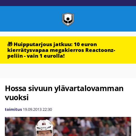
🎁 Huipputarjous jatkuu: 10 euron
kierrätysvapaa megakierros Reactoonz-
peliin - vain 1 eurolla!
Hossa sivuun ylävartalovamman
vuoksi
toimitus
19.09.2013
22:30