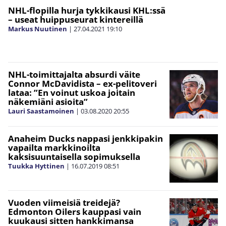
NHL-flopilla hurja tykkikausi KHL:ssä
– useat huippuseurat kintereillä
Markus Nuutinen
|
27.04.2021
19:10
NHL-toimittajalta absurdi väite
Connor McDavidista – ex-pelitoveri
lataa: ”En voinut uskoa joitain
näkemiäni asioita”
Lauri Saastamoinen
|
03.08.2020
20:55
Anaheim Ducks nappasi jenkkipakin
vapailta markkinoilta
kaksisuuntaisella sopimuksella
Tuukka Hyttinen
|
16.07.2019
08:51
Vuoden viimeisiä treidejä?
Edmonton Oilers kauppasi vain
kuukausi sitten hankkimansa