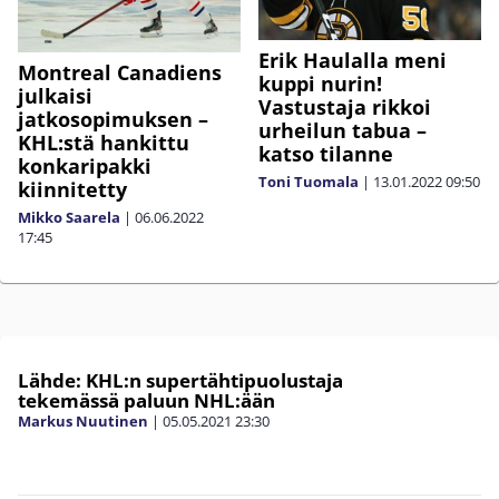
Erik Haulalla meni
Montreal Canadiens
kuppi nurin!
julkaisi
Vastustaja rikkoi
jatkosopimuksen –
urheilun tabua –
KHL:stä hankittu
katso tilanne
konkaripakki
Toni Tuomala
|
13.01.2022
09:50
kiinnitetty
Mikko Saarela
|
06.06.2022
17:45
Lähde: KHL:n supertähtipuolustaja
tekemässä paluun NHL:ään
Markus Nuutinen
|
05.05.2021
23:30