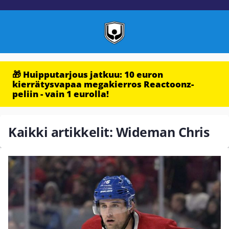
🎁 Huipputarjous jatkuu: 10 euron
kierrätysvapaa megakierros Reactoonz-
peliin - vain 1 eurolla!
Kaikki artikkelit: Wideman Chris