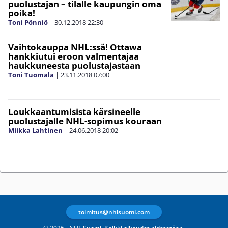
puolustajan – tilalle kaupungin oma
poika!
Toni Pönniö
|
30.12.2018
22:30
Vaihtokauppa NHL:ssä! Ottawa
hankkiutui eroon valmentajaa
haukkuneesta puolustajastaan
Toni Tuomala
|
23.11.2018
07:00
Loukkaantumisista kärsineelle
puolustajalle NHL-sopimus kouraan
Miikka Lahtinen
|
24.06.2018
20:02
toimitus@nhlsuomi.com