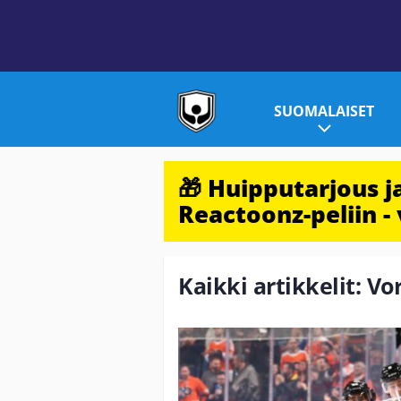
SUOMALAISET
🎁 Huipputarjous 
Reactoonz-peliin - 
Kaikki artikkelit: Vo