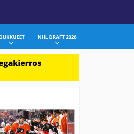
JOUKKUEET
NHL DRAFT 2026
egakierros