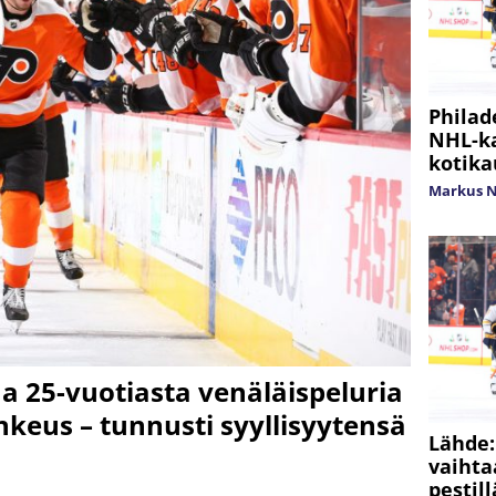
Philad
NHL-ka
kotik
Markus 
a 25-vuotiasta venäläispeluria
keus – tunnusti syyllisyytensä
Lähde:
vaihta
pestil