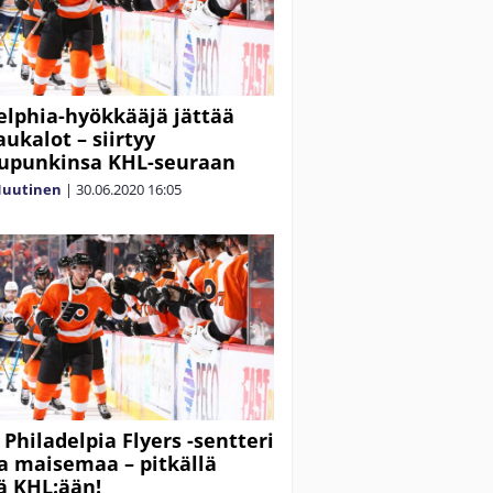
elphia-hyökkääjä jättää
ukalot – siirtyy
aupunkinsa KHL-seuraan
Nuutinen
|
30.06.2020
16:05
 Philadelpia Flyers -sentteri
a maisemaa – pitkällä
lä KHL:ään!