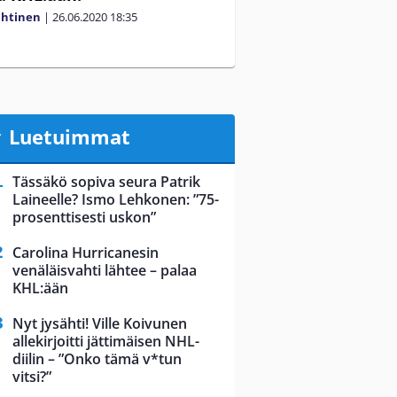
ahtinen
|
26.06.2020
18:35
Luetuimmat
Tässäkö sopiva seura Patrik
Laineelle? Ismo Lehkonen: ”75-
prosenttisesti uskon”
Carolina Hurricanesin
venäläisvahti lähtee – palaa
KHL:ään
Nyt jysähti! Ville Koivunen
allekirjoitti jättimäisen NHL-
diilin – ”Onko tämä v*tun
vitsi?”