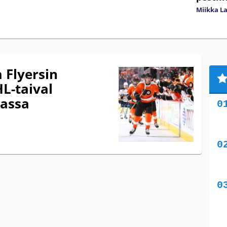
Miikka L
 Flyersin
L-taival
massa