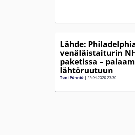
Lähde: Philadelphia
venäläistaiturin NH
paketissa – palaa
lähtöruutuun
Toni Pönniö
|
25.04.2020
23:30