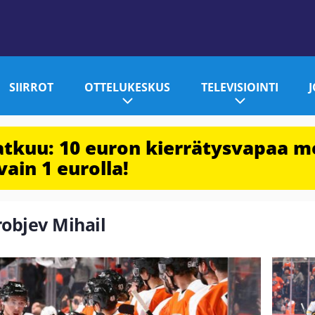
SIIRROT
OTTELUKESKUS
TELEVISIOINTI
jatkuu: 10 euron kierrätysvapaa m
vain 1 eurolla!
robjev Mihail