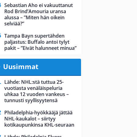
Sebastian Aho ei vakuuttanut
Rod Brind’Amouria uransa
alussa – ”Miten hän oikein
selviää?”
Tampa Bayn supertähden
paljastus: Buffalo antoi tylyt
pakit – ”Eivät halunneet minua”
Uusimmat
Lähde: NHL:stä tuttua 25-
vuotiasta venäläispeluria
uhkaa 12 vuoden vankeus –
tunnusti syyllisyytensä
Philadelphia-hyökkääjä jättää
NHL-kaukalot – siirtyy
kotikaupunkinsa KHL-seuraan