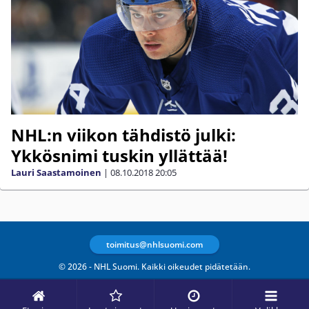
NHL:n viikon tähdistö julki:
Ykkösnimi tuskin yllättää!
Lauri Saastamoinen
|
08.10.2018
20:05
toimitus@nhlsuomi.com
© 2026 - NHL Suomi. Kaikki oikeudet pidätetään.