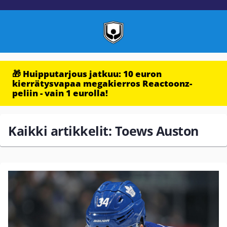
🎁 Huipputarjous jatkuu: 10 euron
kierrätysvapaa megakierros Reactoonz-
peliin - vain 1 eurolla!
Kaikki artikkelit: Toews Auston